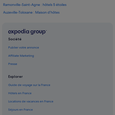
Ramonville-Saint-Agne : hôtels 5 étoiles
Auzeville-Tolosane : Maison d’hôtes
Auzeville-Tolosane : hôtels Hôtels avec piscine
Auzeville-Tolosane : hôtels Hôtels pas chers
Auzeville-Tolosane : hôtels
Société
Auzielle : hôtels
Publier votre annonce
Balma : hôtels Hôtels acceptant les animaux de compagnie
Affiliate Marketing
Balma : hôtels Hôtels tout compris
Presse
Balma : hôtels
Belberaud : hôtels Hôtels pas chers
Explorer
Belberaud : hôtels
Guide de voyage sur la France
Bowling Toulouse Montaudran : hôtels à proximité
Hôtels en France
Castanet-Tolosan : hôtels Hôtels avec bar
Locations de vacances en France
Castanet-Tolosan : hôtels Hôtels-boutiques
Séjours en France
Castanet-Tolosan : hôtels Hôtels avec spa