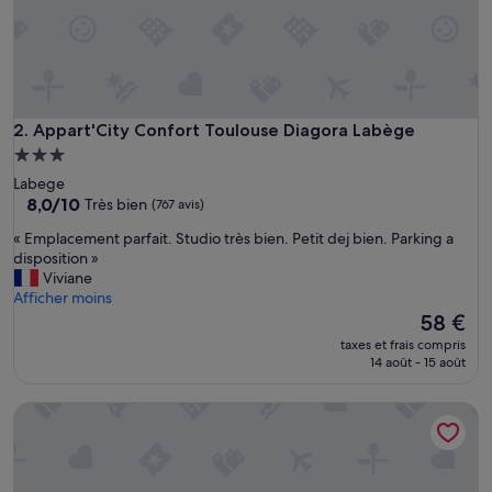
Appart'City Confort Toulouse Diagora Labège
2. Appart'City Confort Toulouse Diagora Labège
Hébergement
3.0 étoiles
Labege
8.0
8,0/10
Très bien
(767 avis)
sur
«
« Emplacement parfait. Studio très bien. Petit dej bien. Parking a
10,
E
disposition »
Très
m
Viviane
bien,
p
Afficher moins
(767 avis)
l
Le
58 €
a
nouveau
taxes et frais compris
c
prix
14 août - 15 août
e
est
m
de
The Originals Access, Hôtel Innostar, Toulouse Sud
e
58 €
n
t
p