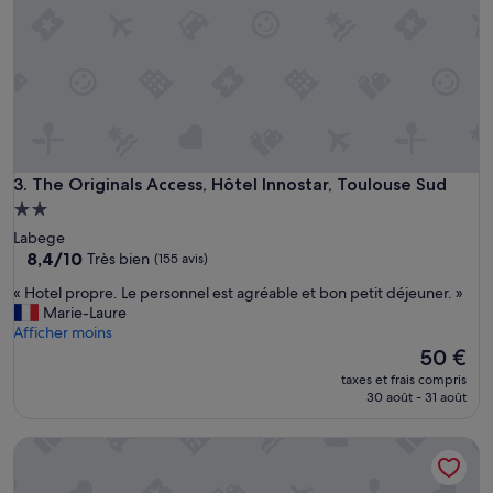
a
r
f
a
i
t
.
S
t
u
The Originals Access, Hôtel Innostar, Toulouse Sud
3. The Originals Access, Hôtel Innostar, Toulouse Sud
d
Hébergement
i
2.0 étoiles
Labege
o
8.4
8,4/10
Très bien
(155 avis)
t
sur
r
«
« Hotel propre. Le personnel est agréable et bon petit déjeuner. »
10,
è
H
Marie-Laure
Très
s
o
Afficher moins
bien,
b
t
Le
50 €
(155 avis)
i
e
nouveau
e
taxes et frais compris
l
prix
30 août - 31 août
n
p
est
.
r
de
P
Campanile Toulouse Sud - Labege Innopole
o
50 €
e
p
t
r