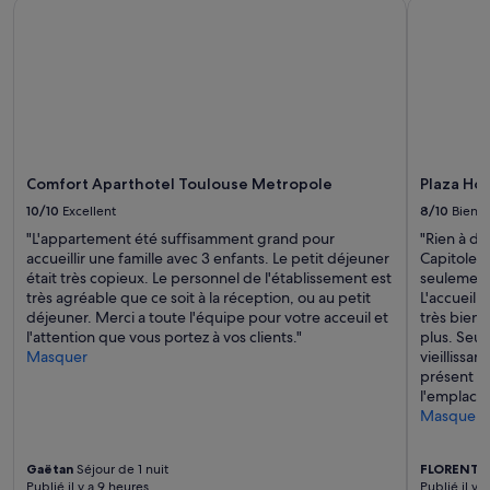
Comfort Aparthotel Toulouse Metropole
Plaza Hote
la
disponibilité
sont
susceptibles
de
changer.
Des
conditions
supplémentaires
Comfort Aparthotel Toulouse Metropole
Plaza Hot
peuvent
s’appliquer.
10/10
Excellent
8/10
Bien
"L'appartement été suffisamment grand pour
"Rien à di
accueillir une famille avec 3 enfants. Le petit déjeuner
Capitole. 
était très copieux. Le personnel de l'établissement est
seulement 
très agréable que ce soit à la réception, ou au petit
L'accueil e
déjeuner. Merci a toute l'équipe pour votre acceuil et
très bien,
l'attention que vous portez à vos clients."
plus. Seul
Masquer
vieillissa
présent d
l'emplacem
Masquer
Gaëtan
Séjour de 1 nuit
FLORENT
S
Publié il y a 9 heures
Publié il y 