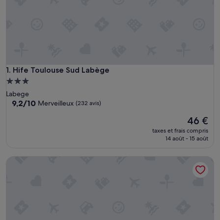
Hife Toulouse Sud Labège
1. Hife Toulouse Sud Labège
Hébergement
3.0 étoiles
Labege
9.2
9,2/10
Merveilleux
(232 avis)
sur
Le
46 €
10,
nouveau
Merveilleux,
taxes et frais compris
prix
(232 avis)
14 août - 15 août
est
de
Appart'City Confort Toulouse Diagora Labège
46 €