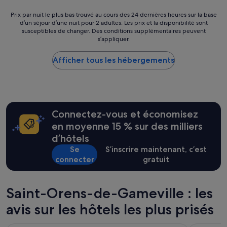
t
l
t
i
p
Prix
Prix par nuit le plus bas trouvé au cours des 24 dernières heures sur la base
b
o
r
d’un séjour d’une nuit pour 2 adultes. Les prix et la disponibilité sont
par
o
n
susceptibles de changer. Des conditions supplémentaires peuvent
o
nuit
n
»
s’appliquer.
»
le
p
plus
e
Afficher tous les hébergements
bas
t
trouvé
i
au
t
cours
d
des
é
24 dernières
j
Connectez-vous et économisez
heures
e
sur
en moyenne 15 % sur des milliers
u
la
n
d’hôtels
base
e
Se
S’inscrire maintenant, c’est
d’un
r
connecter
gratuit
séjour
.
d’une
»
nuit
pour
Saint-Orens-de-Gameville : les
2 adultes.
avis sur les hôtels les plus prisés
Les
prix
et