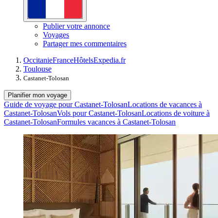
Publier votre annonce
Voyages
Partager mes commentaires
Occitanie
France
Hôtels
Expedia.fr
Toulouse
Castanet-Tolosan
Planifier mon voyage
Guide de voyage pour Castanet-Tolosan
Locations de vacances à
Castanet-Tolosan
Vols pour Castanet-Tolosan
Locations de voiture à
Castanet-Tolosan
Formules vacances à Castanet-Tolosan