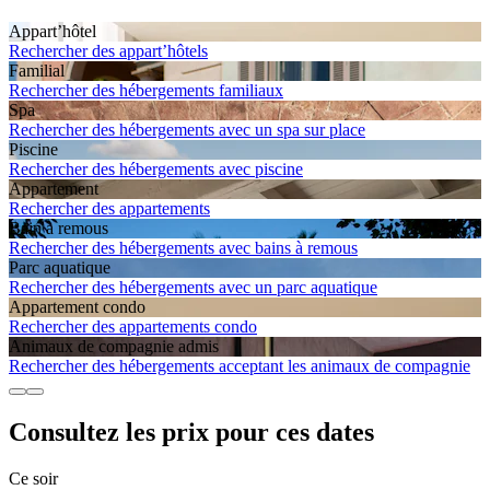
Appart’hôtel
Rechercher des appart’hôtels
Familial
Rechercher des hébergements familiaux
Spa
Rechercher des hébergements avec un spa sur place
Piscine
Rechercher des hébergements avec piscine
Apparte­ment
Rechercher des appartements
Bain à remous
Rechercher des hébergements avec bains à remous
Parc aquatique
Rechercher des hébergements avec un parc aquatique
Apparte­ment condo
Rechercher des appartements condo
Animaux de compagnie admis
Rechercher des hébergements acceptant les animaux de compagnie
Consultez les prix pour ces dates
Ce soir