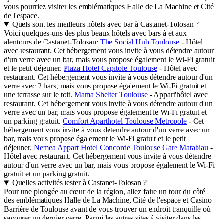
vous pourriez visiter les emblématiques Halle de La Machine et Cité
de l'espace.
Quels sont les meilleurs hôtels avec bar à Castanet-Tolosan ?
Voici quelques-uns des plus beaux hôtels avec bars à et aux
alentours de Castanet-Tolosan:
The Social Hub Toulouse
- Hôtel
avec restaurant. Cet hébergement vous invite à vous détendre autour
d'un verre avec un bar, mais vous propose également le Wi-Fi gratuit
et le petit déjeuner.
Plaza Hotel Capitole Toulouse
- Hôtel avec
restaurant. Cet hébergement vous invite à vous détendre autour d'un
verre avec 2 bars, mais vous propose également le Wi-Fi gratuit et
une terrasse sur le toit.
Mama Shelter Toulouse
- Appart'hôtel avec
restaurant. Cet hébergement vous invite à vous détendre autour d'un
verre avec un bar, mais vous propose également le Wi-Fi gratuit et
un parking gratuit.
Comfort Aparthotel Toulouse Metropole
- Cet
hébergement vous invite à vous détendre autour d'un verre avec un
bar, mais vous propose également le Wi-Fi gratuit et le petit
déjeuner.
Nemea Appart Hotel Concorde Toulouse Gare Matabiau
-
Hôtel avec restaurant. Cet hébergement vous invite à vous détendre
autour d'un verre avec un bar, mais vous propose également le Wi-Fi
gratuit et un parking gratuit.
Quelles activités tester à Castanet-Tolosan ?
Pour une plongée au cœur de la région, allez faire un tour du côté
des emblématiques Halle de La Machine, Cité de l'espace et Casino
Barrière de Toulouse avant de vous trouver un endroit tranquille où
savourer un dernier verre. Parmi les autres sites à visiter dans les