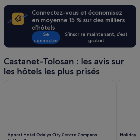
o
des
n
24 dernières
Connectez-vous et économisez
n
heures
e
sur
en moyenne 15 % sur des milliers
l
la
d’hôtels
e
base
Se
S’inscrire maintenant, c’est
s
d’un
connecter
gratuit
t
séjour
a
d’une
g
nuit
r
pour
Castanet-Tolosan : les avis sur
é
2 adultes.
a
les hôtels les plus prisés
Les
b
prix
l
et
Appart Hotel Odalys City Centre Compans Caffarelli
Holiday In
e
la
e
disponibilité
t
sont
b
susceptibles
o
de
n
changer.
p
Des
e
conditions
t
supplémentaires
Appart Hotel Odalys City Centre Compans
Holiday I
i
peuvent