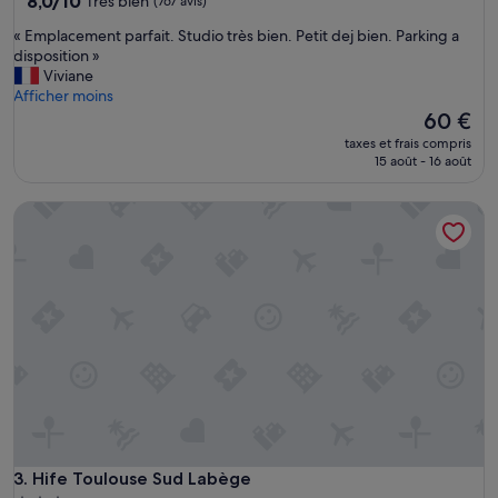
8,0/10
Très bien
(767 avis)
sur
«
« Emplacement parfait. Studio très bien. Petit dej bien. Parking a
10,
E
disposition »
Très
m
Viviane
bien,
p
Afficher moins
(767 avis)
l
Le
60 €
a
nouveau
taxes et frais compris
c
prix
15 août - 16 août
e
est
m
de
Hife Toulouse Sud Labège
e
60 €
n
t
p
a
r
f
a
i
t
.
S
t
u
Hife Toulouse Sud Labège
3. Hife Toulouse Sud Labège
d