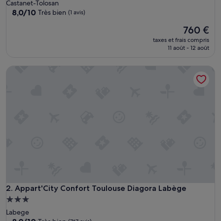
Castanet-Tolosan
8.0
8,0/10
Très bien
(1 avis)
sur
Le
760 €
10,
nouveau
Très
taxes et frais compris
prix
bien,
11 août - 12 août
est
(1 avis)
de
Appart'City Confort Toulouse Diagora Labège
760 €
Appart'City Confort Toulouse Diagora Labège
2. Appart'City Confort Toulouse Diagora Labège
Hébergement
3.0 étoiles
Labege
8.0