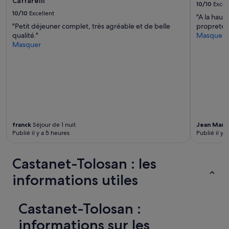
Caffarelli
t
s’appliquer.
10/10
Excel
d
10/10
Excellent
"A la haut
é
"Petit déjeuner complet, très agréable et de belle
propreté, p
j
qualité."
Masquer
e
Masquer
u
n
e
r
.
»
franck
Séjour de 1 nuit
Jean Marc
Publié il y a 5 heures
Publié il y 
Castanet-Tolosan : les
informations utiles
Castanet-Tolosan :
informations sur les