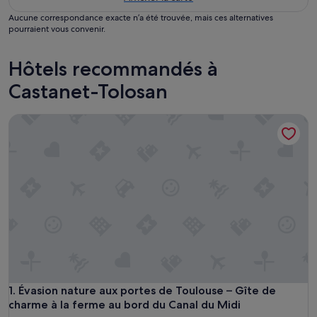
Aucune correspondance exacte n’a été trouvée, mais ces alternatives
pourraient vous convenir.
Hôtels recommandés à
Castanet-Tolosan
Évasion nature aux portes de Toulouse – Gîte de charme à l
Évasion nature aux portes de Toulouse – Gîte de charme à l
1. Évasion nature aux portes de Toulouse – Gîte de
charme à la ferme au bord du Canal du Midi