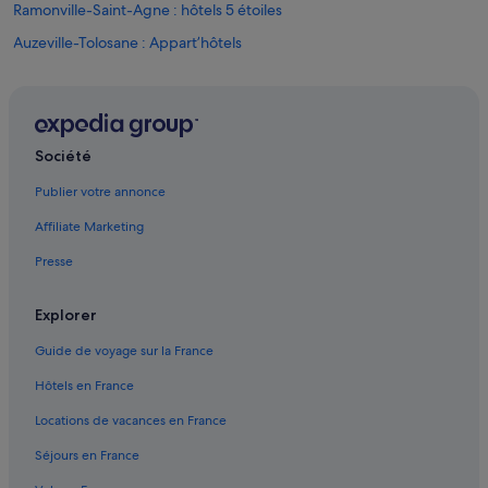
Ramonville-Saint-Agne : hôtels 5 étoiles
Auzeville-Tolosane : Appart’hôtels
Auzeville-Tolosane : Chambres d’hôtes
Auzeville-Tolosane : Maison d’hôtes
Auzeville-Tolosane : hôtels Hôtels avec piscine
Société
Auzeville-Tolosane : hôtels Hôtels pas chers
Publier votre annonce
Auzeville-Tolosane : hôtels
Affiliate Marketing
Auzeville-Tolosane : Maisons de campagne
Presse
Auzeville-Tolosane : Complexes hôteliers
Auzielle : hôtels
Explorer
Belberaud : hôtels Hôtels pas chers
Guide de voyage sur la France
Belberaud : hôtels
Hôtels en France
Bowling Toulouse Montaudran : hôtels à proximité
Locations de vacances en France
Castanet-Tolosan : Appart’hôtels
Séjours en France
Castanet-Tolosan : Chambres d’hôtes