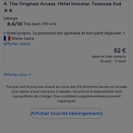
The Originals Access, Hôtel Innostar, Toulouse Sud
4. The Originals Access, Hôtel Innostar, Toulouse Sud
a
r
Hébergement
k
2.0 étoiles
Labege
i
8.4
8,4/10
Très bien
(155 avis)
n
sur
g
«
« Hotel propre. Le personnel est agréable et bon petit déjeuner. »
10,
a
H
Marie-Laure
Très
d
o
Afficher moins
bien,
i
t
Le
52 €
(155 avis)
s
e
nouveau
taxes et frais compris
p
l
prix
16 août - 17 août
o
p
est
s
r
de
i
Afficher plus
o
52 €
t
p
i
r
Prix
Prix par nuit le plus bas trouvé au cours des 24 dernières heures sur la base
o
e
d’un séjour d’une nuit pour 2 adultes. Les prix et la disponibilité sont
par
n
susceptibles de changer. Des conditions supplémentaires peuvent
.
nuit
»
s’appliquer.
L
le
e
plus
p
Afficher tous les hébergements
bas
e
trouvé
r
au
s
cours