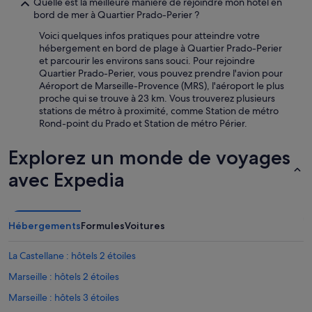
Quelle est la meilleure manière de rejoindre mon hôtel en
b
bord de mer à Quartier Prado-Perier ?
o
n
Voici quelques infos pratiques pour atteindre votre
s
hébergement en bord de plage à Quartier Prado-Perier
o
et parcourir les environs sans souci. Pour rejoindre
i
Quartier Prado-Perier, vous pouvez prendre l'avion pour
r
Aéroport de Marseille-Provence (MRS), l'aéroport le plus
.
proche qui se trouve à 23 km. Vous trouverez plusieurs
.
stations de métro à proximité, comme Station de métro
.
Rond-point du Prado et Station de métro Périer.
a
l
Explorez un monde de voyages
a
r
avec Expedia
e
c
e
p
Hébergements
Formules
Voitures
t
i
La Castellane : hôtels 2 étoiles
o
n
Marseille : hôtels 2 étoiles
l
e
Marseille : hôtels 3 étoiles
s