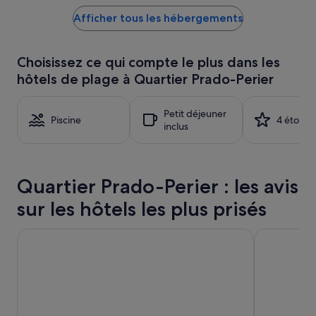
t
plus
f
Afficher tous les hébergements
bas
e
trouvé
m
au
i
cours
Choisissez ce qui compte le plus dans les
n
des
hôtels de plage à Quartier Prado-Perier
i
24 dernières
n
heures
t
sur
Petit déjeuner
r
la
Piscine
4 étoiles
inclus
è
base
s
d’un
a
séjour
c
d’une
Quartier Prado-Perier : les avis
c
nuit
u
pour
sur les hôtels les plus prisés
e
2 adultes.
i
Les
l
prix
AC Hotel by Marriott Marseille Prado Velodrome
Residhotel 
l
et
a
la
n
disponibilité
t
sont
l
susceptibles
e
de