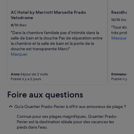
j
changer.
e
Des
AC Hotel by Marriott Marseille Prado
Residhotel
u
conditions
Velodrome
n
supplémentaires
10/10
Excelle
e
peuvent
8/10
Bien
"Tout était 
h
s’appliquer.
"Dans la chambre familiale pas d’intimité dans la
très profess
o
salle de bain et la douche Pas de séparation entre
Masquer
m
la chambre et la salle de bain et la porte de la
m
douche est transparente Merci"
e
Masquer
d
u
s
o
Anna
Séjour de 2 nuits
Emmanuel
Sé
i
Publié il y a 2 jours
Publié il y a 4
r
u
Foire aux questions
n
p
e
Qu'a Quartier Prado-Perier à offrir aux amoureux de plage ?
u
m
Connue pour ses plages magnifiques, Quartier Prado-
o
Perier est la destination idéale pour des vacances les
i
pieds dans l'eau.
n