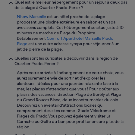
Quel est le meilleur hébergement pour un séjour à deux pas
s
de la plage à Quartier Prado-Perier ?
n
e
Nhow Marseille
est un hôtel proche de la plage
r
proposant une piscine extérieure en saison et un spa
e
avec soins complets. Cet hébergement se situe juste à 10
p
minutes de marche de Plage du Prophète.
o
L'établissement
Comfort Aparthotel Marseille Prado
n
Plage
est une autre adresse sympa pour séjourner à un
d
jet de pierre de la plage.
a
i
Quelles sont les curiosités à découvrir dans la région de
t
Quartier Prado-Perier ?
p
Après votre arrivée à l'hébergement de votre choix, vous
a
aurez sûrement envie de sortir et d'explorer les
s
alentours. Idéales pour une journée relaxante face à la
t
mer, les plages n'attendent que vous ! Pour goûter aux
o
plaisirs des vacances, direction Plage de Borély et Plage
u
du Grand Roucas Blanc, deux incontournables du coin.
j
Découvrez un éventail d'attractions locales qui
o
comprennent des sites comme : Stade Vélodrome et
u
Plages du Prado.Vous pouvez également visiter La
r
Corniche ou Golfe du Lion pour profiter encore plus de la
s
région.
a
u