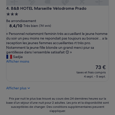
’
e
B&B HOTEL Marseille Vélodrome Prado
4. B&B HOTEL Marseille Vélodrome Prado
c
Hébergement
o
3.0 étoiles
8e arrondissement
u
8.4
8,4/10
Très bien
t
(761 avis)
sur
e
«
« Personnel notammznt feminin très accueillant le jeune homme
10,
»
P
du soir un peu moins ne repondait pas toujours au bonsoir... a la
Très
e
reception les jeunes femmes accueillantes rt très pro.
bien,
r
Notamment la jeune fille blonde un grand merci piur sa
(761 avis)
s
gentillesse dans l ensemble satisafait 😊 »
o
Sadjia
n
Afficher moins
n
Le
73 €
e
nouveau
taxes et frais compris
l
prix
4 sept. - 5 sept.
n
est
o
de
Afficher plus
t
73 €
a
m
Prix
Prix par nuit le plus bas trouvé au cours des 24 dernières heures sur la
m
base d’un séjour d’une nuit pour 2 adultes. Les prix et la disponibilité sont
par
susceptibles de changer. Des conditions supplémentaires peuvent
z
nuit
s’appliquer.
n
le