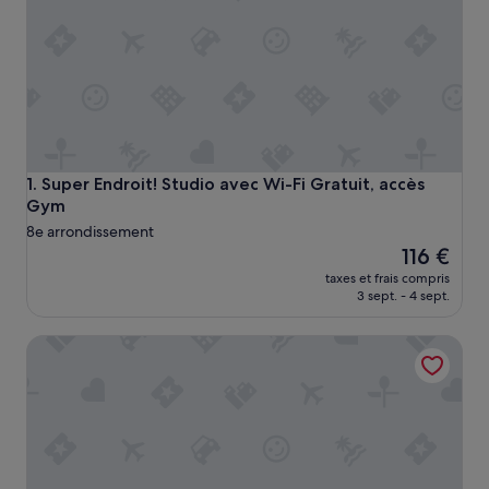
Super Endroit! Studio avec Wi-Fi Gratuit, accès Gym
1. Super Endroit! Studio avec Wi-Fi Gratuit, accès
Gym
8e arrondissement
Le
116 €
nouveau
taxes et frais compris
prix
3 sept. - 4 sept.
est
de
Studio Spacieux avec Wi-Fi GRATUIT | 200m de L'Avenue 
116 €