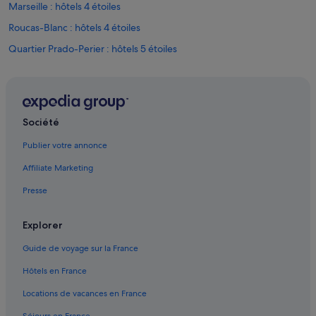
Marseille : hôtels 4 étoiles
j
e
Roucas-Blanc : hôtels 4 étoiles
u
n
Quartier Prado-Perier : hôtels 5 étoiles
e
Roucas-Blanc : hôtels 5 étoiles
s
f
6e arrondissement : hôtels
e
m
8e arrondissement : hôtels
Société
m
Baille : hôtels
e
Publier votre annonce
s
Basilique Notre-Dame-de-la-Garde : hôtels à proximité
a
Affiliate Marketing
c
Bompard : hôtels
c
Presse
Bonneveine : hôtels Hôtels de luxe
u
e
Bonneveine : hôtels
Explorer
i
l
Cours Julien : hôtels à proximité
Guide de voyage sur la France
l
Escale Borély : hôtels à proximité
a
Hôtels en France
n
Faculté de médecine : hôtels à proximité
t
Locations de vacances en France
e
Gare de Marseille-Saint-Charles : hôtels à proximité
s