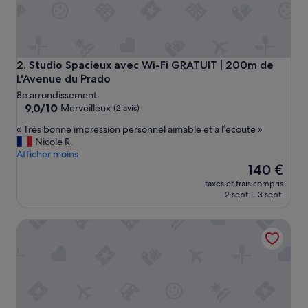
Studio Spacieux avec Wi-Fi GRATUIT | 200m de L'Avenue 
2. Studio Spacieux avec Wi-Fi GRATUIT | 200m de
L'Avenue du Prado
8e arrondissement
9.0
9,0/10
Merveilleux
(2 avis)
sur
«
« Très bonne impression personnel aimable et à l’ecoute »
10,
T
Nicole R.
Merveilleux,
r
Afficher moins
(2 avis)
è
Le
140 €
s
nouveau
taxes et frais compris
b
prix
2 sept. - 3 sept.
o
est
n
de
Appart Abordable 200m de l'Avenue du Prado | Wi-Fi Grat
n
140 €
e
i
m
p
r
e