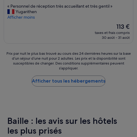
i
sur
s
«
« Personnel de réception très accueillant et très gentil »
l
10,
a
P
Yugarithen
l
Très
g
e
Afficher moins
é
bien,
r
r
e
(1 008 avis)
é
Le
113 €
s
à
a
nouveau
taxes et frais compris
o
4
b
prix
30 août - 31 août
n
h
l
est
n
a
e
de
e
l
s
113 €
Prix
Prix par nuit le plus bas trouvé au cours des 24 dernières heures sur la base
l
o
.
d’un séjour d’une nuit pour 2 adultes. Les prix et la disponibilité sont
par
d
r
H
susceptibles de changer. Des conditions supplémentaires peuvent
nuit
e
s
ô
s’appliquer.
le
r
q
t
plus
é
u
e
Afficher tous les hébergements
bas
c
e
l
trouvé
e
j
v
au
p
a
é
cours
t
v
t
des
i
a
u
24 dernières
o
i
s
heures
n
s
t
Baille : les avis sur les hôtels
sur
t
d
e
la
r
e
les plus prisés
,
base
è
m
l
d’un