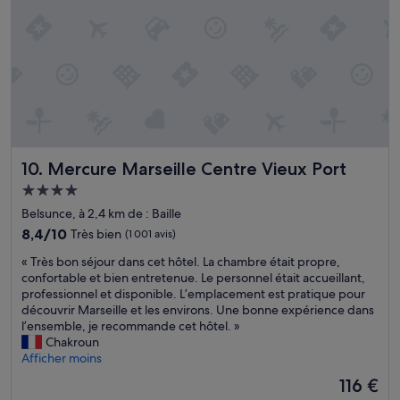
u
,
u
e
c
r
i
a
t
l
l
,
l
m
p
a
e
l
n
,
u
t
l
s
»
i
d
t
e
Mercure Marseille Centre Vieux Port
10. Mercure Marseille Centre Vieux Port
e
c
r
r
Hébergement
i
o
4.0 étoiles
Belsunce, à 2,4 km de : Baille
e
i
c
8.4
s
8,4/10
Très bien
(1 001 avis)
o
sur
s
«
« Très bon séjour dans cet hôtel. La chambre était propre,
n
10,
a
T
confortable et bien entretenue. Le personnel était accueillant,
f
Très
n
r
professionnel et disponible. L’emplacement est pratique pour
o
bien,
t
è
découvrir Marseille et les environs. Une bonne expérience dans
r
(1 001 avis)
.
s
l’ensemble, je recommande cet hôtel. »
t
»
b
Chakroun
a
o
Afficher moins
b
n
l
Le
116 €
s
e
nouveau