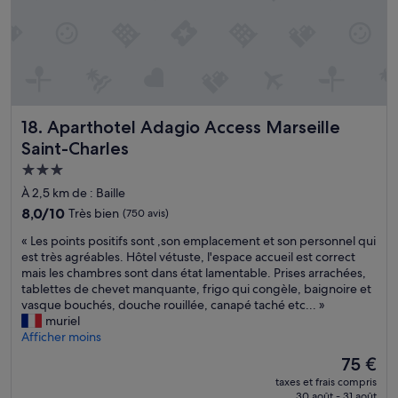
d
t
e
a
e
t
n
r
i
s
r
d
l
a
é
’
s
a
e
s
l
n
e
Aparthotel Adagio Access Marseille Saint-Charles
18. Aparthotel Adagio Access Marseille
e
s
»
m
Saint-Charles
e
e
m
Hébergement
n
b
3.0 étoiles
t
À 2,5 km de : Baille
l
p
e
8.0
8,0/10
Très bien
(750 avis)
l
,
sur
a
«
« Les points positifs sont ,son emplacement et son personnel qui
j
10,
c
L
est très agréables. Hôtel vétuste, l'espace accueil est correct
e
Très
é
e
mais les chambres sont dans état lamentable. Prises arrachées,
r
bien,
,
s
tablettes de chevet manquante, frigo qui congèle, baignoire et
e
(750 avis)
p
p
vasque bouchés, douche rouillée, canapé taché etc... »
c
e
o
muriel
o
r
i
Afficher moins
m
s
n
m
Le
75 €
o
t
a
nouveau
n
taxes et frais compris
s
n
prix
n
30 août - 31 août