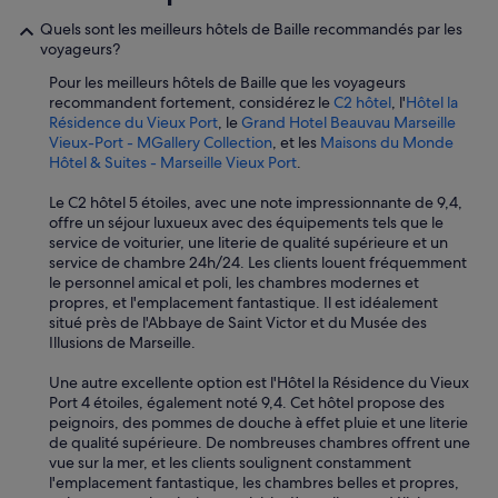
a
Quels sont les meilleurs hôtels de Baille recommandés par les
i
voyageurs?
s
l
Pour les meilleurs hôtels de Baille que les voyageurs
e
recommandent fortement, considérez le
C2 hôtel
, l'
Hôtel la
s
Résidence du Vieux Port
, le
Grand Hotel Beauvau Marseille
c
Vieux-Port - MGallery Collection
, et les
Maisons du Monde
h
Hôtel & Suites - Marseille Vieux Port
.
a
m
Le C2 hôtel 5 étoiles, avec une note impressionnante de 9,4,
b
offre un séjour luxueux avec des équipements tels que le
r
service de voiturier, une literie de qualité supérieure et un
e
service de chambre 24h/24. Les clients louent fréquemment
s
le personnel amical et poli, les chambres modernes et
s
propres, et l'emplacement fantastique. Il est idéalement
o
situé près de l'Abbaye de Saint Victor et du Musée des
n
Illusions de Marseille.
t
d
Une autre excellente option est l'Hôtel la Résidence du Vieux
a
Port 4 étoiles, également noté 9,4. Cet hôtel propose des
n
peignoirs, des pommes de douche à effet pluie et une literie
s
de qualité supérieure. De nombreuses chambres offrent une
é
vue sur la mer, et les clients soulignent constamment
t
l'emplacement fantastique, les chambres belles et propres,
a