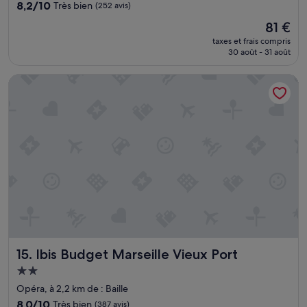
8.2
8,2/10
Très bien
(252 avis)
s
sur
s
Le
81 €
10,
i
nouveau
Très
taxes et frais compris
o
prix
30 août - 31 août
bien,
n
est
(252 avis)
n
de
Ibis Budget Marseille Vieux Port
e
81 €
l
e
t
d
i
s
p
o
n
i
b
l
e
Ibis Budget Marseille Vieux Port
15. Ibis Budget Marseille Vieux Port
.
L
Hébergement
’
2.0 étoiles
Opéra, à 2,2 km de : Baille
e
8.0
8,0/10
Très bien
(387 avis)
m