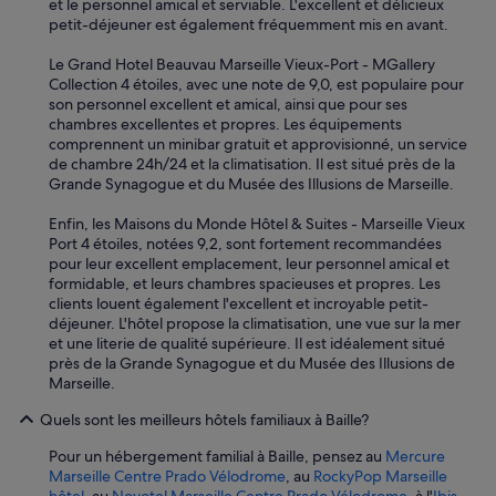
et le personnel amical et serviable. L'excellent et délicieux
t
petit-déjeuner est également fréquemment mis en avant.
l
a
Le Grand Hotel Beauvau Marseille Vieux-Port - MGallery
m
Collection 4 étoiles, avec une note de 9,0, est populaire pour
e
son personnel excellent et amical, ainsi que pour ses
n
chambres excellentes et propres. Les équipements
t
comprennent un minibar gratuit et approvisionné, un service
a
de chambre 24h/24 et la climatisation. Il est situé près de la
b
Grande Synagogue et du Musée des Illusions de Marseille.
l
e
Enfin, les Maisons du Monde Hôtel & Suites - Marseille Vieux
.
Port 4 étoiles, notées 9,2, sont fortement recommandées
P
pour leur excellent emplacement, leur personnel amical et
r
formidable, et leurs chambres spacieuses et propres. Les
i
clients louent également l'excellent et incroyable petit-
s
déjeuner. L'hôtel propose la climatisation, une vue sur la mer
e
et une literie de qualité supérieure. Il est idéalement situé
s
près de la Grande Synagogue et du Musée des Illusions de
a
Marseille.
r
r
Quels sont les meilleurs hôtels familiaux à Baille?
a
c
Pour un hébergement familial à Baille, pensez au
Mercure
h
Marseille Centre Prado Vélodrome
, au
RockyPop Marseille
é