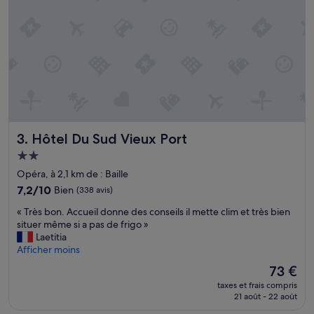
s
a
p
c
l
c
u
u
s
e
c
i
’
l
é
l
t
a
a
n
Hôtel Du Sud Vieux Port
3. Hôtel Du Sud Vieux Port
i
t
t
!
Hébergement
q
C
2.0 étoiles
Opéra, à 2,1 km de : Baille
u
o
e
7.2
n
7,2/10
Bien
(338 avis)
l
sur
c
«
« Très bon. Accueil donne des conseils il mette clim et très bien
e
10,
e
T
situer même si a pas de frigo »
s
Bien,
p
r
Laetitia
c
(338 avis)
t
è
Afficher moins
h
d
s
a
’
Le
73 €
b
m
h
nouveau
taxes et frais compris
o
b
ô
prix
21 août - 22 août
n
r
t
est
.
e