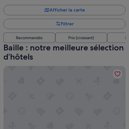
Afficher la carte
Filtrer
Recommandés
Prix (croissant)
Di
Baille : notre meilleure sélection
d’hôtels
Grand Juste