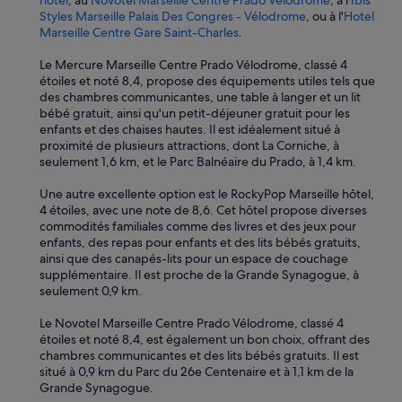
hôtel
, au
Novotel Marseille Centre Prado Vélodrome
, à l'
Ibis
e
Styles Marseille Palais Des Congres - Vélodrome
, ou à l'
Hotel
s
Marseille Centre Gare Saint-Charles
.
,
t
Le Mercure Marseille Centre Prado Vélodrome, classé 4
a
étoiles et noté 8,4, propose des équipements utiles tels que
b
des chambres communicantes, une table à langer et un lit
l
bébé gratuit, ainsi qu'un petit-déjeuner gratuit pour les
e
enfants et des chaises hautes. Il est idéalement situé à
t
proximité de plusieurs attractions, dont La Corniche, à
t
seulement 1,6 km, et le Parc Balnéaire du Prado, à 1,4 km.
e
s
Une autre excellente option est le RockyPop Marseille hôtel,
d
4 étoiles, avec une note de 8,6. Cet hôtel propose diverses
e
commodités familiales comme des livres et des jeux pour
c
enfants, des repas pour enfants et des lits bébés gratuits,
h
ainsi que des canapés-lits pour un espace de couchage
e
supplémentaire. Il est proche de la Grande Synagogue, à
v
seulement 0,9 km.
e
t
Le Novotel Marseille Centre Prado Vélodrome, classé 4
m
étoiles et noté 8,4, est également un bon choix, offrant des
a
chambres communicantes et des lits bébés gratuits. Il est
n
situé à 0,9 km du Parc du 26e Centenaire et à 1,1 km de la
q
Grande Synagogue.
u