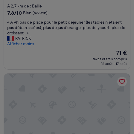
s
3.0 étoiles
l
À 2,7 km de : Baille
t
o
e
7.8
7,8/10
Bien
(679 avis)
i
r
sur
n
«
« A 9h pas de place pour le petit déjeuner (les tables n'étaient
d
10,
d
A
pas débarrassées), plus de jus d'orange, plus de yaourt, plus de
e
Bien,
e
9
croissant . »
d
(679 avis)
s
h
PATRICK
a
t
p
Afficher moins
n
r
a
s
Le
71 €
a
s
.
nouveau
n
taxes et frais compris
d
C
prix
s
16 août - 17 août
e
’
est
p
p
e
de
o
Liberté
l
s
71 €
r
a
t
t
c
d
s
e
o
e
p
m
t
o
m
l
u
a
e
r
g
c
l
e
e
e
.
n
p
S
t