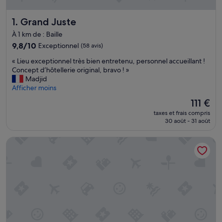
Grand Juste
1. Grand Juste
À 1 km de : Baille
9.8
9,8/10
Exceptionnel
(58 avis)
sur
«
« Lieu exceptionnel très bien entretenu, personnel accueillant !
10,
L
Concept d’hôtellerie original, bravo ! »
Exceptionnel,
i
Madjid
(58 avis)
e
Afficher moins
u
Le
111 €
e
nouveau
taxes et frais compris
x
prix
30 août - 31 août
c
est
e
de
Montempô Marseille Centre Dôme
p
111 €
t
i
o
n
n
e
l
t
r