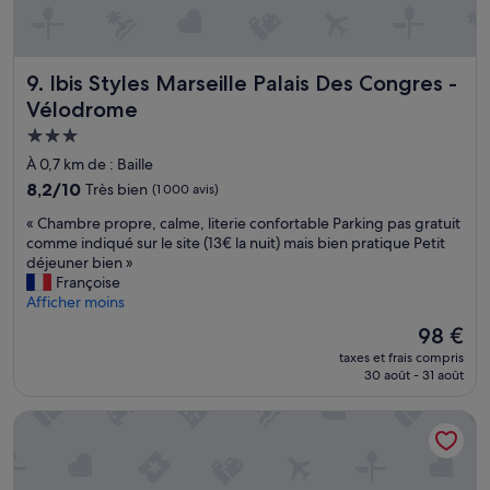
i
u
e
s
n
d
s
e
Ibis Styles Marseille Palais Des Congres - Vélodrome
9. Ibis Styles Marseille Palais Des Congres -
i
j
t
Vélodrome
u
u
s
Hébergement
é
d
3.0 étoiles
.
À 0,7 km de : Baille
'
P
o
8.2
8,2/10
Très bien
(1 000 avis)
e
r
sur
r
«
« Chambre propre, calme, literie confortable Parking pas gratuit
a
10,
s
C
comme indiqué sur le site (13€ la nuit) mais bien pratique Petit
n
Très
o
h
déjeuner bien »
g
bien,
n
a
Françoise
e
(1 000 avis)
n
m
Afficher moins
,
e
b
p
Le
98 €
l
r
l
nouveau
t
taxes et frais compris
e
u
prix
r
30 août - 31 août
p
s
est
è
r
d
de
s
Mercure Marseille Centre Vieux Port
o
e
98 €
a
p
y
c
r
a
c
e
o