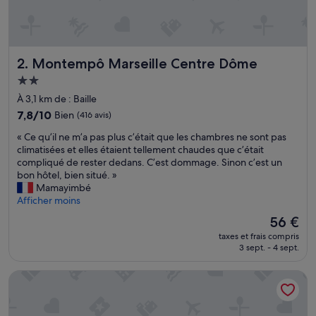
è
s
b
i
Montempô Marseille Centre Dôme
2. Montempô Marseille Centre Dôme
e
n
Hébergement
e
2.0 étoiles
À 3,1 km de : Baille
n
t
7.8
7,8/10
Bien
(416 avis)
r
sur
«
« Ce qu’il ne m’a pas plus c’était que les chambres ne sont pas
e
10,
C
climatisées et elles étaient tellement chaudes que c’était
t
Bien,
e
compliqué de rester dedans. C’est dommage. Sinon c’est un
e
(416 avis)
q
bon hôtel, bien situé. »
n
u
Mamayimbé
u
’
Afficher moins
,
i
p
Le
56 €
l
e
nouveau
taxes et frais compris
n
r
prix
3 sept. - 4 sept.
e
s
est
m
o
de
Hôtel Du Sud Vieux Port
’
n
56 €
a
n
p
e
a
l