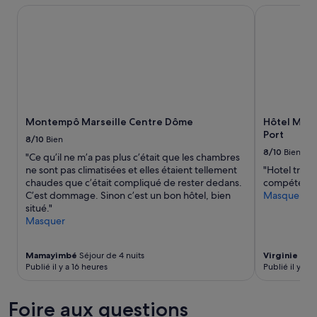
s
a
'
séjour
Montempô Marseille Centre Dôme
Hôtel Mercu
a
n
e
d’une
c
d
s
nuit
c
é
p
pour
u
4
a
2 adultes.
e
h
c
Les
i
4
e
prix
l
5
a
et
l
»
c
la
a
c
Montempô Marseille Centre Dôme
Hôtel Merc
disponibilité
n
u
Port
sont
8/10
Bien
t
e
susceptibles
8/10
Bien
e
"Ce qu’il ne m’a pas plus c’était que les chambres
i
de
t
ne sont pas climatisées et elles étaient tellement
"Hotel très 
l
changer.
t
chaudes que c’était compliqué de rester dedans.
compétent.
e
Des
r
C’est dommage. Sinon c’est un bon hôtel, bien
Masquer
s
conditions
è
situé."
t
supplémentaires
s
Masquer
c
peuvent
g
o
s’appliquer.
e
r
Mamayimbé
Séjour de 4 nuits
Virginie
Séjo
n
r
Publié il y a 16 heures
Publié il y a 2
t
e
i
c
l
t
Foire aux questions
»
m