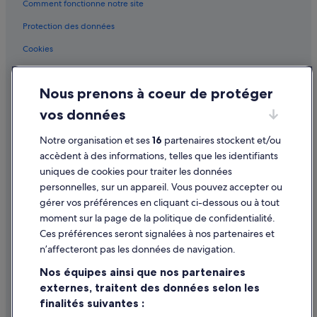
Comment fonctionne notre site
Mazargues : hôtels Hôtels de luxe
Mazargues : hôtels Hôtels pas chers
Protection des données
Mazargues : hôtels
Cookies
Palais des Congrès et des Expositions de Marseille : hôtels à
Conditions générales d'utilisation
proximité
Nous prenons à coeur de protéger
Mentions légales / Nous contacter
Palais des Congrès et des Expositions Marseille Chanot : hôtels à
vos données
proximité
Directives de contenu et signalement de contenus
Palais des Sports de Marseille : hôtels à proximité
Notre organisation et ses
16
partenaires stockent et/ou
Aide
accèdent à des informations, telles que les identifiants
Parc Borély : hôtels à proximité
uniques de cookies pour traiter les données
Assistance
Parc du Roy d'Espagne : hôtels à proximité
personnelles, sur un appareil. Vous pouvez accepter ou
Annuler votre vol
Plage de Borély : hôtels à proximité
gérer vos préférences en cliquant ci-dessous ou à tout
moment sur la page de la politique de confidentialité.
Annuler une réservation d'hôtel ou de location de vacances
Plage de la Pointe-Rouge : hôtels à proximité
Ces préférences seront signalées à nos partenaires et
Plage du Prophète : hôtels à proximité
Délais de remboursement
n’affecteront pas les données de navigation.
Plages du Prado : hôtels à proximité
Utiliser un bon de réduction Expedia
Nos équipes ainsi que nos partenaires
Quartier Chanot et Stade Vélodrome : hôtels Hôtels acceptant les
externes, traitent des données selon les
Documents de voyage internationaux
animaux de compagnie
finalités suivantes :