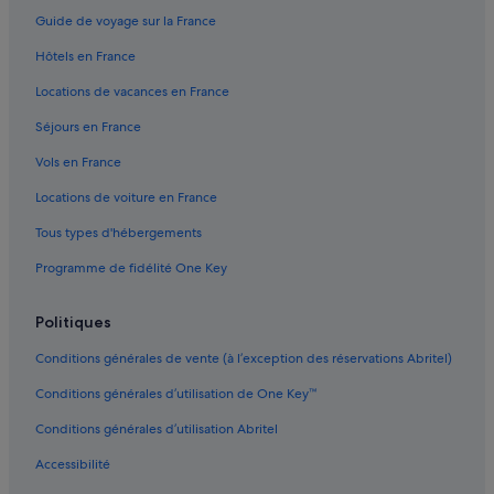
Escale Borély : hôtels à proximité
Guide de voyage sur la France
La Capelette : hôtels Hôtels d’affaires
Hôtels en France
La Castellane : hôtels Hôtels avec parking
Locations de vacances en France
La Castellane : hôtels Hôtels de plage
Séjours en France
La Castellane : hôtels Hôtels d’affaires
Vols en France
La Castellane : hôtels Hôtels tout compris
Locations de voiture en France
La Castellane : hôtels
Tous types d'hébergements
La Corniche : hôtels à proximité
Programme de fidélité One Key
La Pointe Rouge : hôtels Hôtels avec Wi-Fi
La Pointe Rouge : hôtels Hôtels de plage
Politiques
La Pointe Rouge : hôtels Hôtels safari
Conditions générales de vente (à l’exception des réservations Abritel)
La Pointe Rouge : hôtels Hôtels avec spa
Conditions générales d’utilisation de One Key™
La Pointe Rouge : hôtels Hôtels tout compris
Conditions générales d’utilisation Abritel
La Pointe Rouge : hôtels
Accessibilité
Mazargues : hôtels Hôtels-boutiques