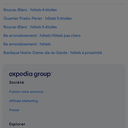
Roucas-Blanc : hôtels 4 étoiles
Quartier Prado-Perier : hôtels 5 étoiles
Roucas-Blanc : hôtels 5 étoiles
8e arrondissement : hôtels Hôtels pas chers
8e arrondissement : hôtels
Basilique Notre-Dame-de-la-Garde : hôtels à proximité
Bonneveine : hôtels Hôtels avec parking
Bonneveine : hôtels Hôtels avec piscine
Bonneveine : hôtels Hôtels de plage
Société
Bonneveine : hôtels Hôtels d’affaires
Publier votre annonce
Bonneveine : hôtels Hôtels-boutiques
Affiliate Marketing
Bonneveine : hôtels Hôtels de luxe
Presse
Bonneveine : hôtels Hôtels avec vue sur l’océan
Bonneveine : hôtels
Explorer