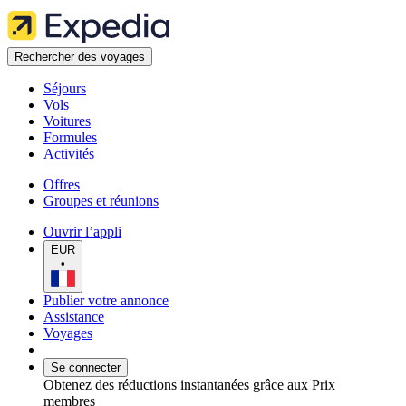
Rechercher des voyages
Séjours
Vols
Voitures
Formules
Activités
Offres
Groupes et réunions
Ouvrir l’appli
EUR
•
Publier votre annonce
Assistance
Voyages
Se connecter
Obtenez des réductions instantanées grâce aux Prix
membres