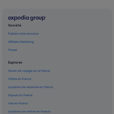
6e arrondissement : hôtels
7e arrondissement : hôtels
8e arrondissement : hôtels
Société
Abbaye de Saint-Victor : hôtels à proximité
Publier votre annonce
Basilique Notre-Dame-de-la-Garde : hôtels à proximité
Affiliate Marketing
Belsunce : hôtels
Presse
Bompard : hôtels
Bonneveine : hôtels Hôtels de plage
Explorer
Bonneveine : hôtels Hôtels avec vue sur l’océan
Guide de voyage sur la France
Centre Bourse : hôtels à proximité
Hôtels en France
Endoume : hôtels Hôtels historiques
Locations de vacances en France
Endoume : hôtels Hôtels d’aventure
Séjours en France
Endoume : hôtels
Vols en France
Gare de Marseille-Saint-Charles : Appart’hôtels
Locations de voiture en France
Gare de Marseille-Saint-Charles : Chambres d’hôtes