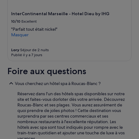
»
Des
conditions
supplémentaires
InterContinental Marseille - Hotel Dieu by IHG
peuvent
10/10
Excellent
s’appliquer.
"Parfait tout était nickel"
Masquer
Lory
Séjour de 2 nuits
Publié il y a 7 jours
Foire aux questions
Vous cherchez un hôtel spa à Roucas-Blanc ?
Réservez dans l'un des hôtels spas disponibles sur notre
site et faites-vous dorloter dès votre arrivée. Découvrez
Roucas-Blanc et ses plages. Vous aurez assurément de
quoi prendre de jolies photos ! Cette destination vous
surprendra par ses centres commerciaux et ses
nombreux restaurants à l'excellente réputation. Les
hôtels avec spa sont tout indiqués pour rompre avec le
train-train quotidien et ajouter une touche de luxe à vos
vacances.