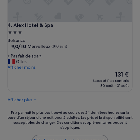
r
l
e
e
,
.
S
P
p
Alex Hotel & Spa
4. Alex Hotel & Spa
e
a
Hébergement
r
a
s
3.0 étoiles
g
Belsunce
o
r
9.0
9,0/10
Merveilleux
(810 avis)
n
é
sur
n
«
« Pas fait de spa »
a
10,
e
P
Gilles
b
Merveilleux,
l
a
Afficher moins
l
(810 avis)
a
s
Le
e
131 €
u
f
nouveau
»
taxes et frais compris
x
a
prix
30 août - 31 août
p
i
est
e
t
de
Afficher plus
t
d
131 €
i
e
t
s
Prix
Prix par nuit le plus bas trouvé au cours des 24 dernières heures sur la
s
p
base d’un séjour d’une nuit pour 2 adultes. Les prix et la disponibilité sont
par
s
susceptibles de changer. Des conditions supplémentaires peuvent
a
nuit
s’appliquer.
o
»
le
i
plus
n