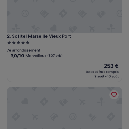
t
s
u
r
l
a
m
Sofitel Marseille Vieux Port
2. Sofitel Marseille Vieux Port
e
Hébergement
r
5.0 étoiles
.
7e arrondissement
C
9.0
9,0/10
Merveilleux
(807 avis)
o
sur
Le
n
253 €
10,
nouveau
f
Merveilleux,
taxes et frais compris
prix
o
(807 avis)
9 août - 10 août
est
r
de
t
Urban Loft & Spa Marseille
253 €
a
b
l
e
,
a
g
r