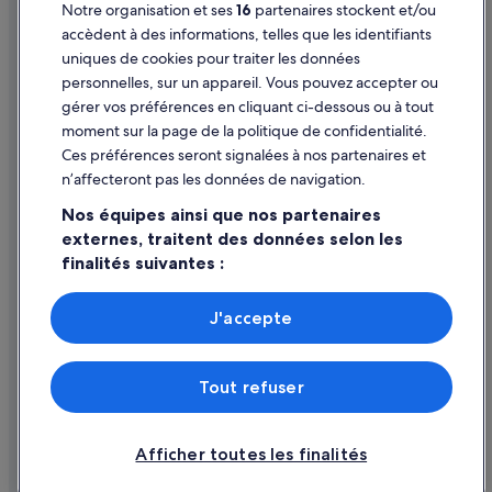
Notre organisation et ses
16
partenaires stockent et/ou
Aide
Le Pharo : hôtels Hôtels d’aventure
accèdent à des informations, telles que les identifiants
uniques de cookies pour traiter les données
Le Pharo : hôtels
Assistance
personnelles, sur un appareil. Vous pouvez accepter ou
Marseille : Agrotourisme
Annuler votre vol
gérer vos préférences en cliquant ci-dessous ou à tout
Marseille : Appart’hôtels
moment sur la page de la politique de confidentialité.
Annuler une réservation d'hôtel ou de location de vacances
Ces préférences seront signalées à nos partenaires et
Marseille : Auberges
Délais de remboursement
n’affecteront pas les données de navigation.
Marseille : Chambres d’hôtes
Utiliser un bon de réduction Expedia
Nos équipes ainsi que nos partenaires
Marseille : Châteaux
externes, traitent des données selon les
Documents de voyage internationaux
finalités suivantes :
Marseille : Maison d’hôtes
Marseille : Maisons de campagne
Utiliser des données de géolocalisation précises. Analyser
activement les caractéristiques de l’appareil pour
J'accepte
Marseille : Complexes hôteliers
l’identification. Stocker et/ou accéder à des informations
Parmi les moyens de paiement acceptés sur expedia.fr figurent :
sur un appareil. Publicités et contenu personnalisés,
American Express, Diner’s Club International, Mastercard, Visa, Visa
Marseille : Riads
mesure de performance des publicités et du contenu,
Electron, CartaSi, Carte Bleue, PayPal et Eurocard.
Tout refuser
études d’audience et développement de services.
Noailles : hôtels Hôtels d’affaires
© 2026 Expedia, Inc., une entreprise d’Expedia Group. Tous droits
réservés. Expedia et le logo Expedia sont des marques déposées ou des
Liste de nos partenaires (fournisseurs)
Noailles : hôtels Hôtels pas chers
marques commerciales d’Expedia, Inc.
Afficher toutes les finalités
Noailles : hôtels