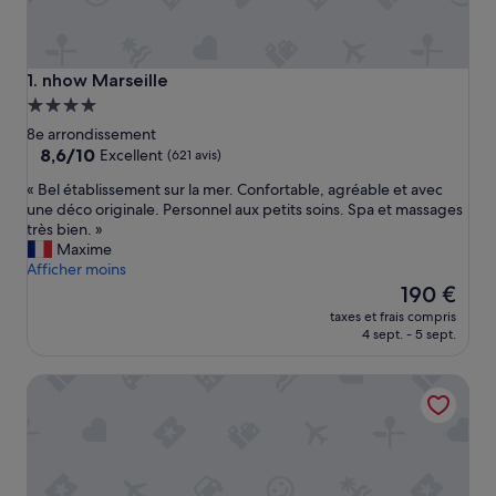
nhow Marseille
1. nhow Marseille
Hébergement
4.0 étoiles
8e arrondissement
8.6
8,6/10
Excellent
(621 avis)
sur
«
« Bel établissement sur la mer. Confortable, agréable et avec
10,
B
une déco originale. Personnel aux petits soins. Spa et massages
Excellent,
e
très bien. »
(621 avis)
l
Maxime
é
Afficher moins
t
Le
190 €
a
nouveau
taxes et frais compris
b
prix
4 sept. - 5 sept.
l
est
i
de
Sofitel Marseille Vieux Port
s
190 €
s
e
m
e
n