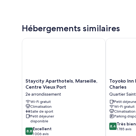
Hébergements similaires
Staycity Aparthotels, Marseille, Centre Vieux Port
Toyoko Inn Ma
Staycity
Toyoko
Staycity Aparthotels, Marseille,
Toyoko Inn 
Aparthotels,
Inn
Centre Vieux Port
Charles
Marseille,
Marseille
2e arrondissement
Quartier Sain
Centre
Saint
Vieux
Wi-Fi gratuit
Charles
Petit déjeune
Climatisation
Wi-Fi gratuit
Port
Quartier
Salle de sport
Climatisation
2e
Saint-
Petit déjeuner
Parking disp
arrondissement
Charles
disponible
8.4
Très bien
8,4
8.8
Excellent
sur
1 785 avis
8,8
sur
1 006 avis
10,