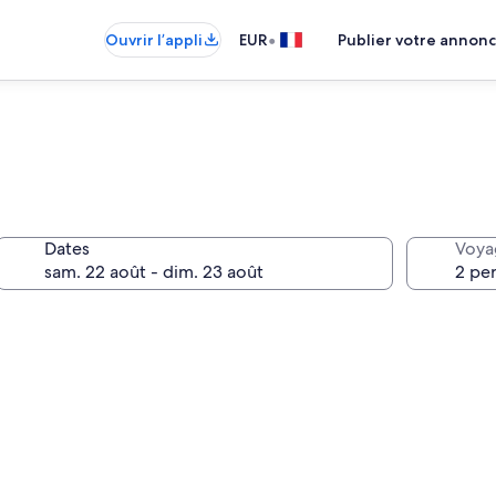
•
Ouvrir l’appli
EUR
Publier votre annon
Dates
Voya