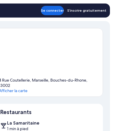
88 €
Se connecter
S’inscrire gratuitement
4 Rue Coutellerie, Marseille, Bouches-du-Rhone,
13002
Afficher la carte
Carte
Restaurants
La Samaritaine
1 min à pied