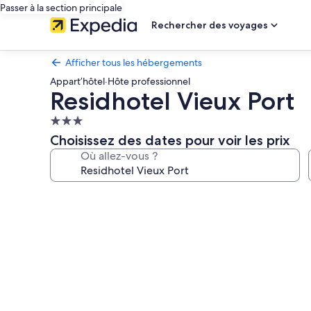
Passer à la section principale
Rechercher des voyages
Afficher tous les hébergements
Appart’hôtel
·
Hôte professionnel
Residhotel Vieux Port
Hébergement
3.0 étoiles
Choisissez des dates pour voir les prix
Où allez-vous ?
Galerie
photos
de
l’hébergement
Residhotel
Vieux