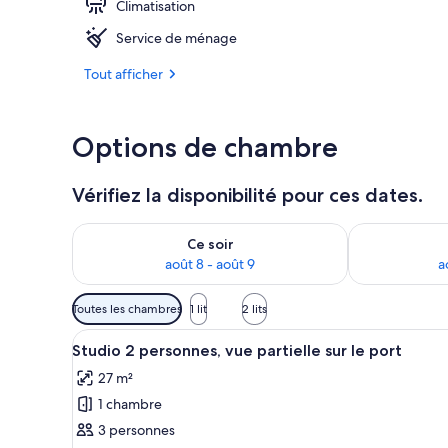
Climatisation
Service de ménage
Appartement, 1
Tout afficher
Options de chambre
Vérifiez la disponibilité pour ces dates.
Vérifier la disponibilité pour ce soir août 8 - août 9
Vérifier la di
Ce soir
août 8 - août 9
a
Filtres
Toutes les chambres
1 lit
2 lits
disponibles
Afficher
Une chambre d’hôtel avec un bu
pour
11
Studio 2 personnes, vue partielle sur le port
toutes
les
27 m²
les
chambres
1 chambre
photos
pour
3 personnes