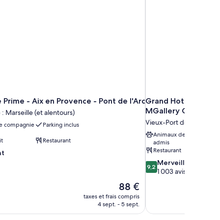
uble
Prime - Aix en Provence - Pont de l'Arc
Grand Hotel Beauvau
MGallery Collection
: Marseille (et alentours)
Vieux-Port de Marseille
e compagnie
Parking inclus
Animaux de compagnie
it
Restaurant
admis
Restaurant
nt
9.2
Merveilleux
9,2
sur
1 003 avis
10,
Le
88 €
Merveilleux,
nouveau
taxes et frais compris
1 003 avis
prix
4 sept. - 5 sept.
est
de