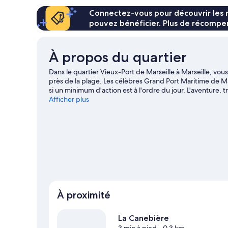
71 €
Connectez-vous pour découvrir les 
pouvez bénéficier. Plus de récompen
À propos du quartier
Dans le quartier Vieux-Port de Marseille à Marseille, vo
près de la plage. Les célèbres Grand Port Maritime de Ma
si un minimum d'action est à l'ordre du jour. L'aventure,
beauté naturelle des lieux ? Partez à la découverte des
Afficher plus
Calanques. Envie de vivre un moment unique lors de votr
et Palais des Sports de Marseille, et préparez-vous à vibrer
vous faut ! Profitez de votre séjour pour vous adonner à d
notre guide de voyage sur Marseille
Afficher plus d’appart’hôtels à Marseille
À proximité
La Canebière