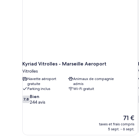
Enfants)
Adultes
+
2
Enfants)
Kyriad Vitrolles - Marseille Aeroport
Vitrolles
Navette aéroport
Animaux de compagnie
gratuite
admis
Parking inclus
Wi-Fi gratuit
7.8
Bien
7,8
sur
244 avis
10,
Bien,
Le
71 €
244 avis
nouvea
taxes et frais compris
prix
5 sept. - 6 sept.
est
de