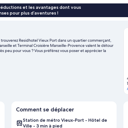
57 €
réductions et les avantages dont vous
ses pour plus d’aventures !
us trouverez Residhotel Vieux Port dans un quartier commerçant,
rseille et Terminal Croisière Marseille-Provence valent le détour
 très peu pour vous ? Vous préférez vous poser et apprécier la
 non moins emblématiques Plages du Prado et Parc national des
e séjour ? Consultez l'affiche des fantastiques Stade Vélodrome
 ! Envie de faire le plein d'aventures ? La région a pile ce qu'il
es activités telles que la randonnée à pied ou à vélo.
Consultez
Comment se déplacer
Station de métro Vieux-Port - Hôtel de
Ville - 3 min à pied