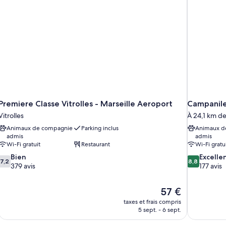
terrasse
lit
do
Premiere Classe Vitrolles - Marseille Aeroport
Campanile 
Vitrolles
À 24,1 km de 
Animaux de compagnie
Parking inclus
Animaux d
admis
admis
Wi-Fi gratuit
Restaurant
Wi-Fi gratu
7.2
8.8
Bien
Excelle
7,2
8,8
sur
sur
379 avis
177 avis
10,
10,
Bien,
Excellent,
Le
57 €
379 avis
177 avis
u
nouveau
taxes et frais compris
prix
5 sept. - 6 sept.
est
de