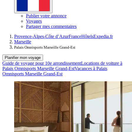
Publier votre annonce
Voyages
Partager mes commentaires
Provence-Alpes-Côte d’Azur
France
Hôtels
Expedia.fr
Marseille
Palais Omnisports Marseille Grand-Est
Planifier mon voyage
Guide de voyage pour 10e arrondissement
Locations de voiture à
Palais Omnisports Marseille Grand-Est
Vacances à Palais
Omnisports Marseille Grand-Est