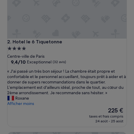
t
t
r
è
s
p
r
o
Hotel le 6 Tiquetonne
2. Hotel le 6 Tiquetonne
f
Hébergement
e
4.0 étoiles
s
Centre-ville de Paris
s
9.4
9,4/10
Exceptionnel
(32 avis)
i
sur
«
« J'ai passé un très bon séjour ! La chambre était propre et
o
10,
J
confortable et le personnel accueillant, toujours prêt à aider et à
n
Exceptionnel,
'
donner de supers recommandations dans le quartier.
n
(32 avis)
a
L’emplacement est d'ailleurs idéal, proche de tout, au cœur du
e
i
2ème arrondissement. Je recommande sans hésiter. »
l
p
Roxane
,
a
Afficher moins
a
s
Le
c
225 €
s
nouveau
c
taxes et frais compris
é
prix
u
24 août - 25 août
u
est
e
n
de
i