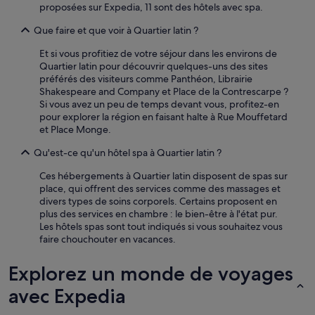
e
proposées sur Expedia, 11 sont des hôtels avec spa.
e
n
s
t
Que faire et que voir à Quartier latin ?
u
d
p
Et si vous profitiez de votre séjour dans les environs de
o
e
Quartier latin pour découvrir quelques-uns des sites
n
r
préférés des visiteurs comme Panthéon, Librairie
n
s
Shakespeare and Company et Place de la Contrescarpe ?
a
r
Si vous avez un peu de temps devant vous, profitez-en
n
e
pour explorer la région en faisant halte à Rue Mouffetard
t
c
et Place Monge.
s
o
u
m
Qu'est-ce qu'un hôtel spa à Quartier latin ?
r
m
l
a
Ces hébergements à Quartier latin disposent de spas sur
e
n
place, qui offrent des services comme des massages et
b
d
divers types de soins corporels. Certains proposent en
a
a
plus des services en chambre : le bien-être à l'état pur.
r
t
Les hôtels spas sont tout indiqués si vous souhaitez vous
f
i
faire chouchouter en vacances.
e
o
r
n
Explorez un monde de voyages
m
s
a
d
avec Expedia
n
a
t
n