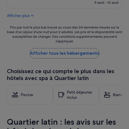
t
prix
e
9 août - 10 août
i
est
p
o
de
e
Afficher plus
n
159 €
r
p
s
h
Prix
Prix par nuit le plus bas trouvé au cours des 24 dernières heures sur la
o
o
base d’un séjour d’une nuit pour 2 adultes. Les prix et la disponibilité sont
par
n
susceptibles de changer. Des conditions supplémentaires peuvent
n
nuit
n
s’appliquer.
i
le
e
q
plus
l
u
Afficher tous les hébergements
bas
a
e
trouvé
c
l
au
c
i
cours
u
Choisissez ce qui compte le plus dans les
m
des
e
hôtels avec spa à Quartier latin
i
24 dernières
i
t
heures
l
é
sur
l
Petit déjeuner
e
la
Piscine
Bain à r
a
inclus
.
base
n
E
d’un
t
v
séjour
,
i
d’une
t
Quartier latin : les avis sur les
t
nuit
o
e
pour
u