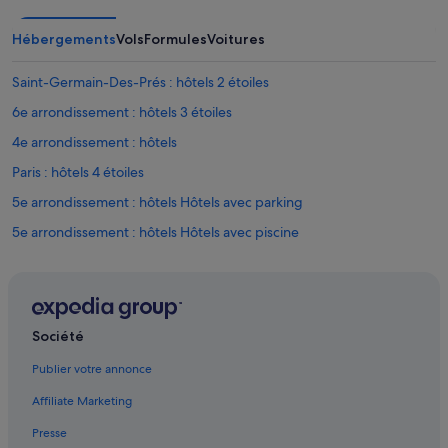
à
s
2
l
Hébergements
Vols
Formules
Voitures
h
e
d
q
u
Saint-Germain-Des-Prés : hôtels 2 étoiles
u
m
a
6e arrondissement : hôtels 3 étoiles
a
r
t
t
4e arrondissement : hôtels
i
i
n
Paris : hôtels 4 étoiles
e
.
r
5e arrondissement : hôtels Hôtels avec parking
B
.
r
L
5e arrondissement : hôtels Hôtels avec piscine
u
’
y
5e arrondissement : hôtels Hôtels familiaux
e
a
m
5e arrondissement : hôtels Hôtels avec spa
n
p
t
l
5e arrondissement : hôtels Hôtels tout compris
.
Société
a
»
6e arrondissement : hôtels 5 étoiles
c
Publier votre annonce
e
Quartier latin : hôtels 5 étoiles
m
Affiliate Marketing
e
Saint-Germain-Des-Prés : hôtels 5 étoiles
n
Presse
6e arrondissement : hôtels Hôtels avec restaurant
t