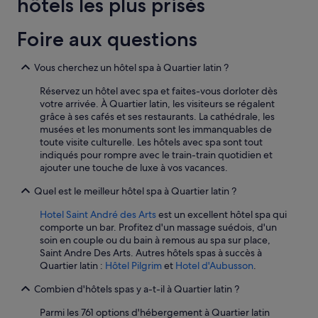
hôtels les plus prisés
z
2 adultes.
j
l
Les
o
e
prix
u
Foire aux questions
s
et
r
c
la
s
h
Vous cherchez un hôtel spa à Quartier latin ?
disponibilité
p
a
sont
r
Réservez un hôtel avec spa et faites-vous dorloter dès
m
susceptibles
ê
votre arrivée. À Quartier latin, les visiteurs se régalent
b
de
t
grâce à ses cafés et ses restaurants. La cathédrale, les
r
changer.
à
musées et les monuments sont les immanquables de
e
Des
a
toute visite culturelle. Les hôtels avec spa sont tout
s
conditions
i
indiqués pour rompre avec le train-train quotidien et
d
supplémentaires
d
ajouter une touche de luxe à vos vacances.
u
peuvent
e
f
s’appliquer.
r
Quel est le meilleur hôtel spa à Quartier latin ?
o
e
n
t
Hotel Saint André des Arts
est un excellent hôtel spa qui
d
à
comporte un bar. Profitez d'un massage suédois, d'un
d
d
soin en couple ou du bain à remous au spa sur place,
u
o
Saint Andre Des Arts. Autres hôtels spas à succès à
b
n
Quartier latin :
Hôtel Pilgrim
et
Hotel d'Aubusson
.
a
n
t
e
Combien d'hôtels spas y a-t-il à Quartier latin ?
i
r
m
Parmi les 761 options d'hébergement à Quartier latin
d