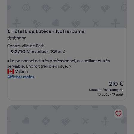
Hôtel L de Lutèce - Notre-Dame
1. Hôtel L de Lutèce - Notre-Dame
Hébergement
4.0 étoiles
Centre-ville de Paris
9.2
9,2/10
Merveilleux
(528 avis)
sur
«
« Le personnel est très professionnel, accueillant et très
10,
L
serviable. Endroit très bien situé. »
Merveilleux,
e
Valérie
(528 avis)
p
Afficher moins
e
Le
210 €
r
nouveau
taxes et frais compris
s
prix
16 août - 17 août
o
est
n
de
Hotel le 6 Tiquetonne
n
210 €
e
l
e
s