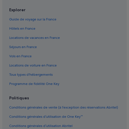
e
6e arrondissement : hôtels Hôtels pas chers
Explorer
s
t
Abbaye de Saint-Germain-des-Près : hôtels à proximité
Guide de voyage sur la France
d
Conciergerie : hôtels à proximité
'
Hôtels en France
a
Région Île-de-France : hôtels
i
Locations de vacances en France
l
Église Saint-Sulpice : hôtels à proximité
l
Séjours en France
Gare de Châtelet - Les Halles : hôtels à proximité
e
Vols en France
u
Gare de Port-Royal : Appart’hôtels
r
Locations de voiture en France
s
Gare de Port-Royal : Chambres d’hôtes
i
Tous types d'hébergements
Gare Saint-Michel-Notre-Dame : Appart’hôtels
d
é
Programme de fidélité One Key
Gare Saint-Michel-Notre-Dame : Chambres d’hôtes
a
l
Gare Saint-Michel-Notre-Dame : Lodges
Politiques
,
Institut du monde arabe : hôtels à proximité
p
Conditions générales de vente (à l’exception des réservations Abritel)
r
Les Deux Magots : hôtels à proximité
o
Conditions générales d’utilisation de One Key™
c
Notre-Dame de Paris : hôtels à proximité
h
Conditions générales d’utilisation Abritel
Odéon : hôtels Hôtels-boutiques