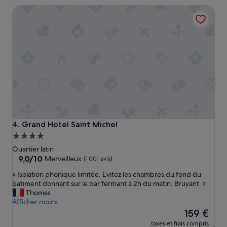
i
de
a
o
Grand Hotel Saint Michel
o
193 €
i
i
n
t
t
»
p
t
r
r
o
è
p
s
r
b
e
i
e
e
t
n
c
s
o
i
n
t
Grand Hotel Saint Michel
4. Grand Hotel Saint Michel
f
u
Hébergement
o
é
4.0 étoiles
Quartier latin
r
.
9.0
9,0/10
t
Merveilleux
(1 001 avis)
»
sur
a
«
« Isolation phonique limitée. Evitez les chambres du fond du
10,
b
I
batiment donnant sur le bar fermant à 2h du matin. Bruyant. »
Merveilleux,
l
s
Thomas
(1 001 avis)
e
o
Afficher moins
e
l
Le
159 €
t
a
nouveau
l
taxes et frais compris