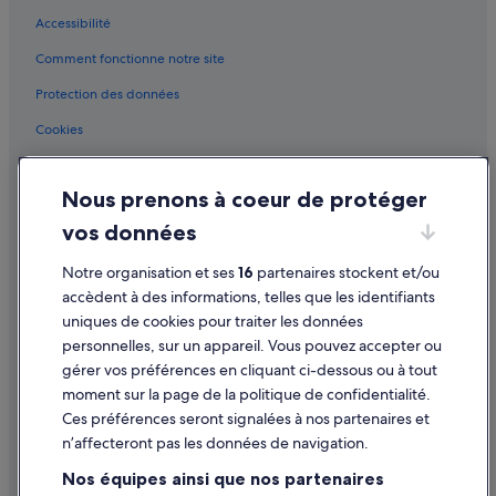
e
d
Accessibilité
Odéon : hôtels Hôtels avec golf
e
Comment fonctionne notre site
t
Odéon : hôtels
o
Palais de justice : hôtels à proximité
Protection des données
u
t
Palais du Luxembourg : hôtels à proximité
Cookies
,
a
Panthéon : hôtels à proximité
Conditions générales d'utilisation
u
Paradis Latin : hôtels à proximité
Nous prenons à coeur de protéger
c
Mentions légales / Nous contacter
œ
Paris : Agrotourisme
vos données
Directives de contenu et signalement de contenus
u
r
Paris : Appart’hôtels
Notre organisation et ses
16
partenaires stockent et/ou
d
Aide
Paris : Auberges
accèdent à des informations, telles que les identifiants
u
2
uniques de cookies pour traiter les données
Paris : Cabanes dans les arbres
Assistance
è
personnelles, sur un appareil. Vous pouvez accepter ou
m
Paris : Châteaux
Annuler votre vol
gérer vos préférences en cliquant ci-dessous ou à tout
e
Paris : Maison d’hôtes
moment sur la page de la politique de confidentialité.
Annuler une réservation d'hôtel ou de location de vacances
a
Ces préférences seront signalées à nos partenaires et
r
Paris : hôtels Hôtels avec bar
Délais de remboursement
r
n’affecteront pas les données de navigation.
o
Paris : Hôtels capsule
Utiliser un bon de réduction Expedia
Nos équipes ainsi que nos partenaires
n
Paris : hôtels Hôtels avec concierge