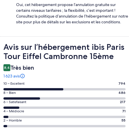
Oui, cet hébergement propose l’annulation gratuite sur
certains niveaux tarifaires ; la flexibilité, c’est important !
Consultez la politique d’annulation de l’hébergement sur notre
site pour plus de détails sur les exclusions et les conditions.
Avis
Avis sur l’hébergement ibis Paris
Tour Eiffel Cambronne 15ème
Très bien
8,4
1 623 avis
Note
10 – Excellent
794
des
Note
8 – Bien
486
voyageurs
des
de 10
Note
6 – Satisfaisant
217
voyageurs
(Excellent),
des
de 8
Note
4 – Médiocre
71
d’après 794 avis
voyageurs
(Bien),
des
sur 1623.
de 6
Note
2 – Horrible
55
d’après 486 avis
voyageurs
(Satisfaisant),
des