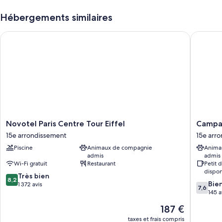
Hébergements similaires
Novotel Paris Centre Tour Eiffel
Campanile
Novotel
Campani
Novotel Paris Centre Tour Eiffel
Campani
Paris
PRIME
15e arrondissement
15e arr
Centre
-
Piscine
Animaux de compagnie
Anima
Tour
Paris
admis
admis
Eiffel
15
Wi-Fi gratuit
Restaurant
Petit 
15e
Tour
dispon
8.2
arrondissement
Très bien
Eiffel
8,2
7.6
Bie
sur
1 372 avis
15e
7,6
sur
145 a
10,
arrondi
10,
Très
Le
187 €
Bien,
bien,
nouveau
145 avis
taxes et frais compris
1 372 avis