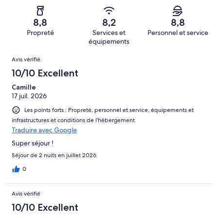
sur 1623.
de 4
d’après 217 avis
voyageurs
(Médiocre),
sur 1623.
de 2
d’après 71 avis
8,8
8,2
8,8
(Horrible),
sur 1623.
Propreté
Services et
Personnel et service
d’après 55 avis
équipements
sur 1623.
Avis
Avis vérifié
10/10 Excellent
Camille
17 juil. 2026
Les points forts : Propreté, personnel et service, équipements et
infrastructures et conditions de l’hébergement
Traduire avec Google
Super séjour !
Séjour de 2 nuits en juillet 2026
0
Avis vérifié
10/10 Excellent