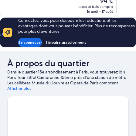
94 €
Merveilleux,
Très
nouveau
taxes et frais compris
1 008 avis
bien,
prix
16 août - 17 août
538 avis
est
Connectez-vous pour découvrir les réductions et les
de
avantages dont vous pouvez bénéficier. Plus de récompenses
94 €
pour plus d’aventures !
Se connecter
S’inscrire gratuitement
À propos du quartier
Dans le quartier 15e arrondissement à Paris, vous trouverez ibis
Paris Tour Eiffel Cambronne 15ème près d'une station de métro.
Les célèbres Musée du Louvre et Opéra de Paris comptent
certes parmi les hauts lieux culturels, mais les non moins
Afficher plus
emblématiques Champs-Élysées et Catacombes de Paris
attendent aussi votre visite. Lors de votre séjour, ne manquez
pas l'incontournable Jardin du Luxembourg et envisagez au
moins une soirée à l'illustre La Machine du Moulin Rouge : la
promesse de souvenirs impérissables ! Les clients apprécient
particulièrement la commodité de cet hôtel par rapport aux
transports publics : Station de métro Cambronne n'est qu'à
quelques pas et Station de métro La Motte-Picquet - Grenelle à