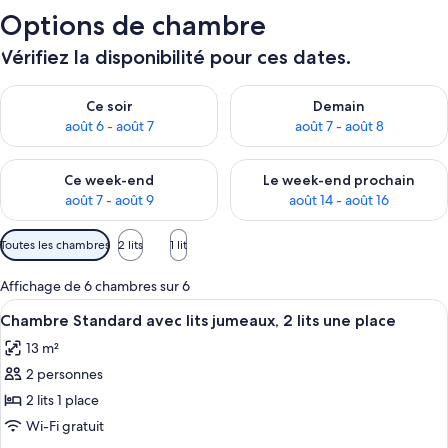
Options de chambre
Vérifiez la disponibilité pour ces dates.
Vérifier la disponibilité pour ce soir août 6 - août 7
Vérifier la disponibilité pour 
Ce soir
Demain
août 6 - août 7
août 7 - août 8
Vérifier la disponibilité pour ce week-end août 7 - août 9
Vérifier la disponibilité pour 
Ce week-end
Le week-end prochain
août 7 - août 9
août 14 - août 16
Filtres
Toutes les chambres
2 lits
1 lit
disponibles
pour
Affichage de 6 chambres sur 6
les
Afficher
Chambre Standard avec lits jumeaux, 2 l
6
Chambre Standard avec lits jumeaux, 2 lits une place
chambres
toutes
13 m²
les
2 personnes
photos
pour
2 lits 1 place
ce
Wi-Fi gratuit
type