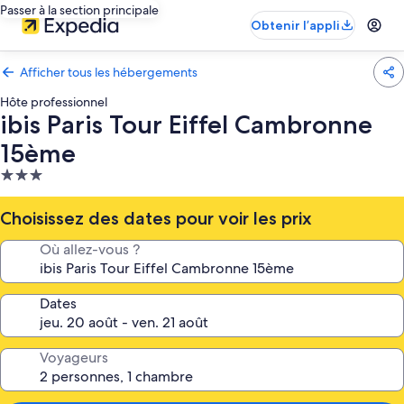
Passer à la section principale
Obtenir l’appli
Afficher tous les hébergements
Hôte professionnel
ibis Paris Tour Eiffel Cambronne
15ème
Hébergement
3.0 étoiles
Choisissez des dates pour voir les prix
Où allez-vous ?
Dates
Voyageurs