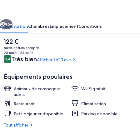
Tour
Eiffel
cédent
Suivant
Cambronne
96+
Présentation
Chambres
Emplacement
Conditions
15ème
Le
122 €
prix
taxes et frais compris
actuel
23 août - 24 août
est
Avis
Très bien
8,4
Afficher 1 623 avis
8,4 sur 10
de
voyageurs
122 €.
Équipements populaires
Animaux de compagnie
Wi-Fi gratuit
2 bars, bar à vin
admis
Restaurant
Climatisation
Petit déjeuner disponible
Parking disponible
Tout afficher