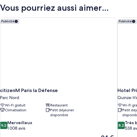
Confort,
type
Vous pourriez aussi aimer…
1
de
chambre
lit
Chambre
citizenM Paris la Défense
Hotel Pr
double
Publicité
Publicité
Confort,
1
lit
double
citizenM Paris la Défense
Hotel Pr
Parc Nord
Quinze-Vi
Wi-Fi gratuit
Restaurant
Wi-Fi gra
Climatisation
Petit déjeuner
Petit dé
disponible
disponib
9.2
8.2
Merveilleux
Très 
9,2
8,2
sur
sur
1 008 avis
538 av
10,
10,
Le