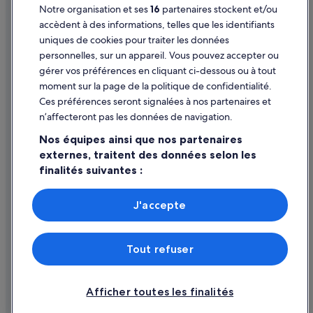
Notre organisation et ses
16
partenaires stockent et/ou
Aide
accèdent à des informations, telles que les identifiants
uniques de cookies pour traiter les données
Assistance
personnelles, sur un appareil. Vous pouvez accepter ou
Annuler votre vol
gérer vos préférences en cliquant ci-dessous ou à tout
moment sur la page de la politique de confidentialité.
Annuler une réservation d'hôtel ou de location de vacances
Ces préférences seront signalées à nos partenaires et
Délais de remboursement
n’affecteront pas les données de navigation.
Utiliser un bon de réduction Expedia
Nos équipes ainsi que nos partenaires
externes, traitent des données selon les
Documents de voyage internationaux
finalités suivantes :
Utiliser des données de géolocalisation précises. Analyser
activement les caractéristiques de l’appareil pour
J'accepte
l’identification. Stocker et/ou accéder à des informations
Parmi les moyens de paiement acceptés sur expedia.fr figurent :
sur un appareil. Publicités et contenu personnalisés,
American Express, Diner’s Club International, Mastercard, Visa, Visa
mesure de performance des publicités et du contenu,
Electron, CartaSi, Carte Bleue, PayPal et Eurocard.
Tout refuser
études d’audience et développement de services.
© 2026 Expedia, Inc., une entreprise d’Expedia Group. Tous droits
Liste de nos partenaires (fournisseurs)
réservés. Expedia et le logo Expedia sont des marques déposées ou des
marques commerciales d’Expedia, Inc.
Afficher toutes les finalités