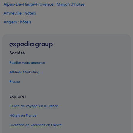
Alpes-De-Haute-Provence : Maison d’hôtes
Amnéville : hôtels
Angers : hôtels
Angoulême : hôtels
Bonne : Bateaux de croisière
Bonne : hôtels Hôtels au ski
Société
Bourges : hôtels
Publier votre annonce
Caen : hôtels
Affiliate Marketing
Chambéry : hôtels
Presse
Cholet : hôtels
Clermont-Ferrand : hôtels
Explorer
Alpes-De-Haute-Provence : hôtels Hôtels tout compris
Guide de voyage sur la France
Pyrénées-Orientales : hôtels Hôtels au ski
Hôtels en France
Seine-Et-Marne : hôtels Hôtels avec piscine
Locations de vacances en France
Seine-Et-Marne : hôtels Hôtels familiaux