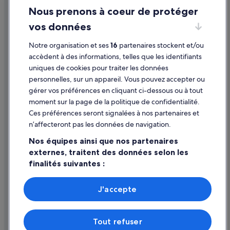
Montluçon : hôtels
Nous prenons à coeur de protéger
Mentions légales / Nous contacter
Nancy : hôtels
vos données
Directives de contenu et signalement de contenus
Nevers : hôtels
Notre organisation et ses
16
partenaires stockent et/ou
Aide
Nîmes : hôtels
accèdent à des informations, telles que les identifiants
uniques de cookies pour traiter les données
Paris : hôtels
Assistance
personnelles, sur un appareil. Vous pouvez accepter ou
Perpignan : hôtels
Annuler votre vol
gérer vos préférences en cliquant ci-dessous ou à tout
Poitiers : hôtels
moment sur la page de la politique de confidentialité.
Annuler une réservation d'hôtel ou de location de vacances
Ces préférences seront signalées à nos partenaires et
Provins : hôtels Hôtels avec piscine
Délais de remboursement
n’affecteront pas les données de navigation.
Rennes : hôtels
Utiliser un bon de réduction Expedia
Nos équipes ainsi que nos partenaires
Rennes-Le-Château : hôtels
externes, traitent des données selon les
Documents de voyage internationaux
finalités suivantes :
Rouen : hôtels
Saint-Étienne : hôtels
Utiliser des données de géolocalisation précises. Analyser
activement les caractéristiques de l’appareil pour
J'accepte
Saintes : hôtels
l’identification. Stocker et/ou accéder à des informations
Parmi les moyens de paiement acceptés sur expedia.fr figurent :
sur un appareil. Publicités et contenu personnalisés,
American Express, Diner’s Club International, Mastercard, Visa, Visa
Sens : hôtels
mesure de performance des publicités et du contenu,
Electron, CartaSi, Carte Bleue, PayPal et Eurocard.
Tout refuser
études d’audience et développement de services.
Strasbourg : hôtels Hôtels avec piscine
© 2026 Expedia, Inc., une entreprise d’Expedia Group. Tous droits