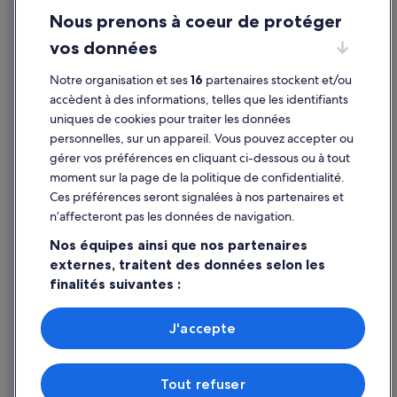
Montluçon : hôtels
Nous prenons à coeur de protéger
Mentions légales / Nous contacter
Nancy : hôtels
vos données
Directives de contenu et signalement de contenus
Nevers : hôtels
Notre organisation et ses
16
partenaires stockent et/ou
Aide
Nîmes : hôtels
accèdent à des informations, telles que les identifiants
uniques de cookies pour traiter les données
Paris : hôtels
Assistance
personnelles, sur un appareil. Vous pouvez accepter ou
Perpignan : hôtels
Annuler votre vol
gérer vos préférences en cliquant ci-dessous ou à tout
Poitiers : hôtels
moment sur la page de la politique de confidentialité.
Annuler une réservation d'hôtel ou de location de vacances
Ces préférences seront signalées à nos partenaires et
Provins : hôtels Hôtels avec piscine
Délais de remboursement
n’affecteront pas les données de navigation.
Rennes : hôtels
Utiliser un bon de réduction Expedia
Nos équipes ainsi que nos partenaires
Rennes-Le-Château : hôtels
externes, traitent des données selon les
Documents de voyage internationaux
finalités suivantes :
Rouen : hôtels
Saint-Étienne : hôtels
Utiliser des données de géolocalisation précises. Analyser
activement les caractéristiques de l’appareil pour
J'accepte
Saintes : hôtels
l’identification. Stocker et/ou accéder à des informations
Parmi les moyens de paiement acceptés sur expedia.fr figurent :
sur un appareil. Publicités et contenu personnalisés,
American Express, Diner’s Club International, Mastercard, Visa, Visa
Sens : hôtels
mesure de performance des publicités et du contenu,
Electron, CartaSi, Carte Bleue, PayPal et Eurocard.
Tout refuser
études d’audience et développement de services.
Strasbourg : hôtels Hôtels avec piscine
© 2026 Expedia, Inc., une entreprise d’Expedia Group. Tous droits