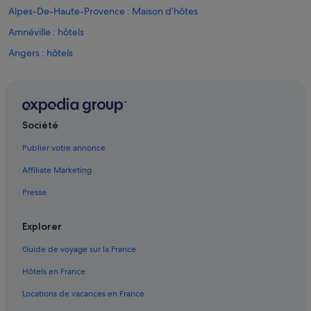
Alpes-De-Haute-Provence : Maison d’hôtes
Amnéville : hôtels
Angers : hôtels
Angoulême : hôtels
Bonne : Bateaux de croisière
Bonne : hôtels Hôtels au ski
Société
Bourges : hôtels
Publier votre annonce
Caen : hôtels
Affiliate Marketing
Chambéry : hôtels
Presse
Cholet : hôtels
Clermont-Ferrand : hôtels
Explorer
Alpes-De-Haute-Provence : hôtels Hôtels tout compris
Guide de voyage sur la France
Pyrénées-Orientales : hôtels Hôtels au ski
Hôtels en France
Seine-Et-Marne : hôtels Hôtels avec piscine
Locations de vacances en France
Seine-Et-Marne : hôtels Hôtels familiaux