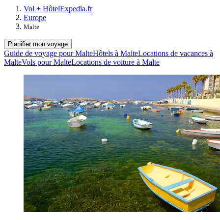
Vol + Hôtel
Expedia.fr
Europe
Malte
Planifier mon voyage
Guide de voyage pour Malte
Hôtels à Malte
Locations de vacances à
Malte
Vols pour Malte
Locations de voiture à Malte