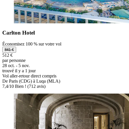
Carlton Hotel
Économisez 100 % sur votre vol
841 €
512 €
par personne
28 oct. - 5 nov.
trouvé il y a 1 jour
Vol aller-retour direct compris
De Paris (CDG) à Luqa (MLA)
7,4
/
10
Bien ! (712 avis)