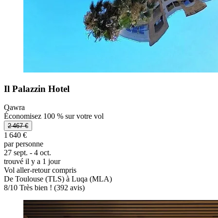
Il Palazzin Hotel
Qawra
Économisez 100 % sur votre vol
2 467 €
1 640 €
par personne
27 sept. - 4 oct.
trouvé il y a 1 jour
Vol aller-retour compris
De Toulouse (TLS) à Luqa (MLA)
8
/
10
Très bien ! (392 avis)