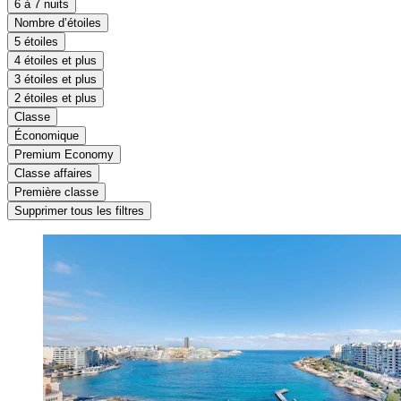
6 à 7 nuits
Nombre d’étoiles
5 étoiles
4 étoiles et plus
3 étoiles et plus
2 étoiles et plus
Classe
Économique
Premium Economy
Classe affaires
Première classe
Supprimer tous les filtres