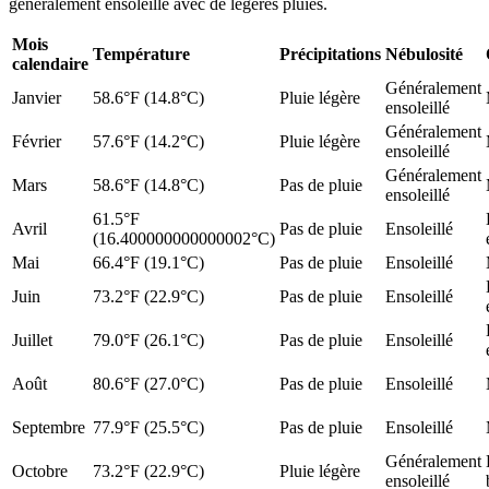
généralement ensoleillé avec de légères pluies.
Mois
Température
Précipitations
Nébulosité
calendaire
Généralement
Janvier
58.6°F (14.8°C)
Pluie légère
ensoleillé
Généralement
Février
57.6°F (14.2°C)
Pluie légère
ensoleillé
Généralement
Mars
58.6°F (14.8°C)
Pas de pluie
ensoleillé
61.5°F
Avril
Pas de pluie
Ensoleillé
(16.400000000000002°C)
Mai
66.4°F (19.1°C)
Pas de pluie
Ensoleillé
Juin
73.2°F (22.9°C)
Pas de pluie
Ensoleillé
Juillet
79.0°F (26.1°C)
Pas de pluie
Ensoleillé
Août
80.6°F (27.0°C)
Pas de pluie
Ensoleillé
Septembre
77.9°F (25.5°C)
Pas de pluie
Ensoleillé
Généralement
Octobre
73.2°F (22.9°C)
Pluie légère
ensoleillé