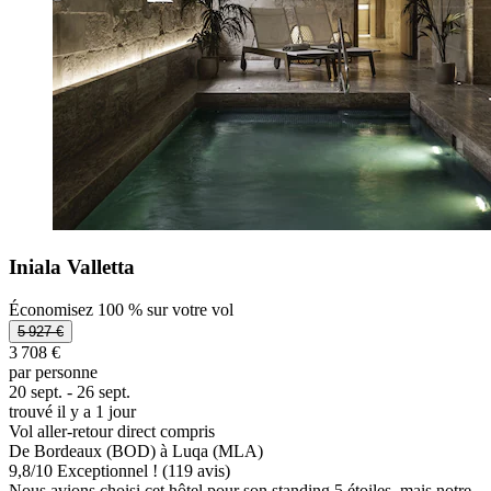
Iniala Valletta
Économisez 100 % sur votre vol
5 927 €
3 708 €
par personne
20 sept. - 26 sept.
trouvé il y a 1 jour
Vol aller-retour direct compris
De Bordeaux (BOD) à Luqa (MLA)
9,8
/
10
Exceptionnel ! (119 avis)
Nous avions choisi cet hôtel pour son standing 5 étoiles, mais notre