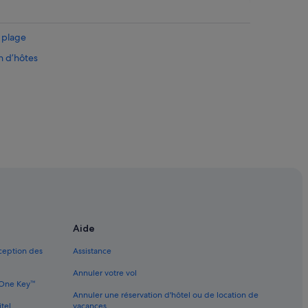
 plage
n d’hôtes
 au ski
iliaux
ôtels
Aide
xception des
Assistance
Annuler votre vol
e One Key™
Annuler une réservation d'hôtel ou de location de
itel
vacances