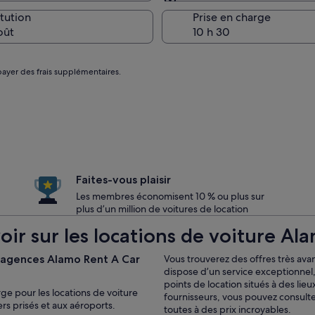
Restitution identique à 
itution
Prise en charge
oût
payer des frais supplémentaires.
Faites-vous plaisir
Les membres économisent 10 % ou plus sur
plus d’un million de voitures de location
oir sur les locations de voiture Al
t agences Alamo Rent A Car
Vous trouverez des offres très ava
dispose d’un service exceptionnel,
points de location situés à des lie
ge pour les locations de voiture
fournisseurs, vous pouvez consulte
ers prisés et aux aéroports.
toutes à des prix incroyables.