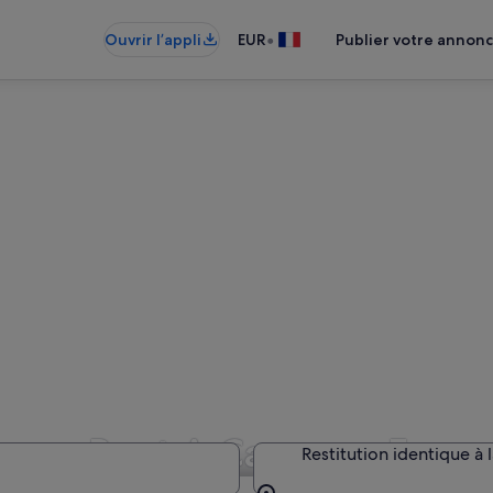
•
Ouvrir l’appli
EUR
Publier votre annon
Alamo Rent A Car pour Franc
Restitution identique à 