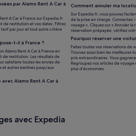
osées par Alamo Rent A Car à
Comment annuler ma locatio
Sur Expedia.fr, vous pouvez facile
Rent A Car à France sur Expedia.fr
de la prise en charge. Connectez 
 de restitution et vos dates. Filtrez
voyage ». Cliquez sur « Annuler la 
arif par jour et tout autre critère
réservation prépayée, vérifiez vot
Pourquoi réserver une voitur
ose-t-il à France ?
Faites toutes vos réservations de 
ion Alamo Rent A Car à France en
Trouvez aussi bien les meilleures l
 de restitution. Les résultats de
prix extraordinaires. Vous gagnere
 satisfaire toutes les envies de
Regroupez vos articles de voyage e
 et autres berlines jusqu’aux
plus d’économies.
e avec Alamo Rent A Car à
ges avec Expedia