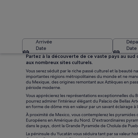
Arrivée
Dépa
Date
Date
Partez à la découverte de ce vaste pays au sud d
aux nombreux sites culturels.
Vous serez séduit par le riche passé culturel et la beauté 
importantes régions métropolitaines du monde et ne manque
du Mexique, des origines remontant aux Aztèques en passa
période moderne.
Vous apprécierez les représentations exceptionnelles du Ba
Une plage avec un c
pourrez admirer l'intérieur élégant du Palacio de Bellas Ar
en forme de dôme mis en valeur par un savant éclairage à 
À proximité de Mexico, vous contemplerez les pyramides du 
Européens en Amérique du Nord. D'extraordinaires pyrami
dans le pays, dont la Grande Pyramide de Cholula de Pueb
La péninsule du Yucatán vous séduira tant par sa valeur his