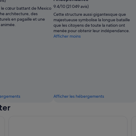
vis)
9.4/10 (21 049 avis)
 le cœur battant de Mexico
che architecture, des
Cette structure aussi gigantesque que
urels en pagaille et une
majestueuse symbolise la longue bataille
e animée.
que les citoyens de toute la nation ont
menée pour obtenir leur indépendance.
Afficher moins
ébergements
Afficher les hébergements
ter
Zócalo
Pa