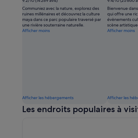
9.2/10 (14 289 avis)
9.4/10 (25 860 a
droits
Communiez avec la nature, explorez des
Bienvenue dans
prise
ruines millénaires et découvrez la culture
qui offre une ri
par
maya dans ce parc populaire traversé par
évènements cult
Experiencias
une rivière souterraine naturelle.
scène artistiqu
Xcaret
Afficher moins
Afficher moins
Afficher les hébergements
Afficher les h
Les endroits populaires à visi
Parc à thème écologique Xcaret