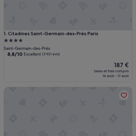
Citadines Saint-Germain-des-Prés Paris
1. Citadines Saint-Germain-des-Prés Paris
Hébergement
4.0 étoiles
Saint-Germain-des-Prés
8.8
8,8/10
Excellent
(3 921 avis)
sur
Le
187 €
10,
nouveau
Excellent,
taxes et frais compris
prix
(3 921 avis)
16 août - 17 août
est
de
Les Patios du Marais
187 €