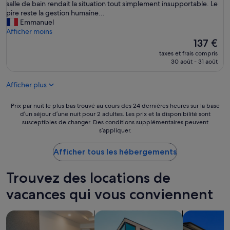
s
salle de bain rendait la situation tout simplement insupportable. Le
t
é
pire reste la gestion humaine...
s
j
Emmanuel
i
o
Afficher moins
m
u
Le
137 €
p
r
nouveau
l
taxes et frais compris
d
prix
30 août - 31 août
e
a
est
m
n
de
e
Afficher plus
s
137 €
n
c
t
e
Prix
Prix par nuit le plus bas trouvé au cours des 24 dernières heures sur la base
p
t
d’un séjour d’une nuit pour 2 adultes. Les prix et la disponibilité sont
par
a
susceptibles de changer. Des conditions supplémentaires peuvent
é
nuit
r
s’appliquer.
t
le
f
a
plus
a
b
Afficher tous les hébergements
bas
i
l
trouvé
t
i
au
!
Trouvez des locations de
s
cours
À
s
des
vacances qui vous conviennent
n
e
24 dernières
o
m
heures
t
Rechercher des appart’hôtels
Rechercher des appartements
Rechercher 
e
sur
r
n
la
e