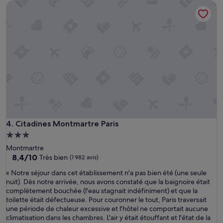
Citadines Montmartre Paris
C
201 €
i
t
a
d
i
n
e
s
L
e
s
H
a
Citadines Montmartre Paris
4. Citadines Montmartre Paris
l
Hébergement
l
3.0 étoiles
Montmartre
e
8.4
8,4/10
Très bien
(1 982 avis)
s
sur
a
«
« Notre séjour dans cet établissement n'a pas bien été (une seule
10,
é
N
nuit). Dès notre arrivée, nous avons constaté que la baignoire était
Très
t
o
complètement bouchée (l'eau stagnait indéfiniment) et que la
bien,
é
t
toilette était défectueuse. Pour couronner le tout, Paris traversait
(1 982 avis)
t
r
une période de chaleur excessive et l'hôtel ne comportait aucune
o
e
climatisation dans les chambres. L'air y était étouffant et l'état de la
u