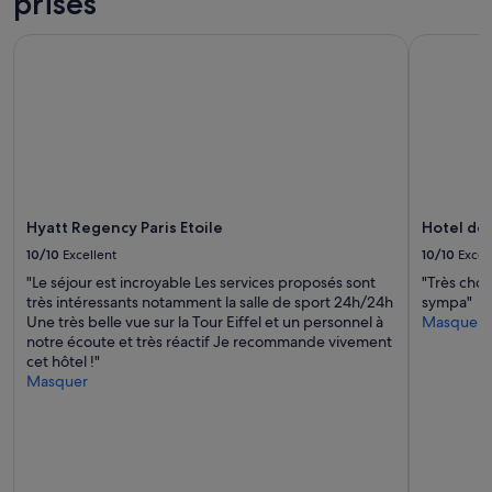
prisés
i
i
t
o
Hyatt Regency Paris Etoile
Hotel de 
)
n
.
n
D
o
è
u
s
s
n
a
o
a
t
c
r
c
Hyatt Regency Paris Etoile
Hotel de
e
u
a
10/10
Excellent
10/10
Excel
e
r
i
"Le séjour est incroyable Les services proposés sont
"Très chou
r
l
très intéressants notamment la salle de sport 24h/24h
sympa"
i
l
Une très belle vue sur la Tour Eiffel et un personnel à
Masquer
v
i
notre écoute et très réactif Je recommande vivement
é
c
cet hôtel !"
e
h
Masquer
,
a
n
l
o
e
u
u
s
r
a