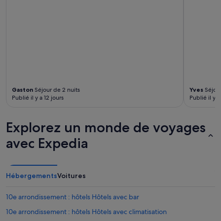
e
v
u
o
s
n
e
s
m
c
e
o
n
n
t
s
e
t
t
a
p
Gaston
Séjour de 2 nuits
Yves
Séjour
t
Publié il y a 12 jours
Publié il y 
e
é
r
q
m
u
Explorez un monde de voyages
i
e
s
avec Expedia
l
d
a
'
b
a
a
c
i
Hébergements
Voitures
c
g
é
n
d
10e arrondissement : hôtels Hôtels avec bar
o
e
i
10e arrondissement : hôtels Hôtels avec climatisation
r
r