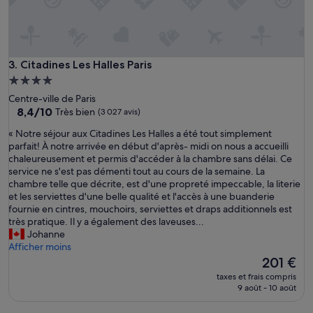
Citadines Les Halles Paris
3. Citadines Les Halles Paris
Hébergement
4.0 étoiles
Centre-ville de Paris
8.4
8,4/10
Très bien
(3 027 avis)
sur
«
« Notre séjour aux Citadines Les Halles a été tout simplement
10,
N
parfait! À notre arrivée en début d'après- midi on nous a accueilli
Très
o
chaleureusement et permis d'accéder à la chambre sans délai. Ce
bien,
t
service ne s'est pas démenti tout au cours de la semaine. La
(3 027 avis)
r
chambre telle que décrite, est d'une propreté impeccable, la literie
e
et les serviettes d'une belle qualité et l'accès à une buanderie
s
fournie en cintres, mouchoirs, serviettes et draps additionnels est
é
très pratique. Il y a également des laveuses...
j
Johanne
o
Afficher moins
u
Le
201 €
r
nouveau
taxes et frais compris
a
prix
9 août - 10 août
u
est
x
de