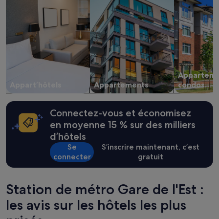
t
base
a
n
d’un
r
'
séjour
r
a
d’une
i
p
nuit
v
a
pour
é
s
2 adultes.
e
b
Les
e
i
Apparteme
prix
n
e
et
Appart’hôtels
Appartements
condos
d
n
la
é
é
disponibilité
b
t
sont
Connectez-vous et économisez
u
é
susceptibles
t
en moyenne 15 % sur des milliers
(
de
d
d’hôtels
u
changer.
'
n
Des
Se
S’inscrire maintenant, c’est
a
e
conditions
connecter
gratuit
p
s
supplémentaires
r
e
peuvent
è
u
s’appliquer.
s
Station de métro Gare de l'Est :
l
-
e
les avis sur les hôtels les plus
m
n
i
u
d