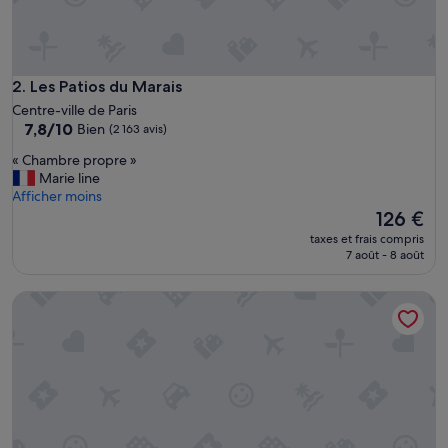
Les Patios du Marais
2. Les Patios du Marais
Centre-ville de Paris
7.8
7,8/10
Bien
(2 163 avis)
sur
«
« Chambre propre »
10,
C
Marie line
Bien,
h
Afficher moins
(2 163 avis)
a
Le
126 €
m
nouveau
taxes et frais compris
b
prix
7 août - 8 août
r
est
e
de
Citadines Les Halles Paris
p
126 €
r
o
p
r
e
»