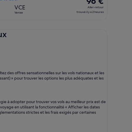
96 €
a
Aller-
VCE
Aller-retour
11
retour,
trouvé il y a 2 heures
Venise
heures
trouvé
il
y
ux
a
2
heures
z des offres sensationnelles sur les vols nationaux et les
oissant) » pour trouver les options les plus adéquates et les
gie à adopter pour trouver vos vols au meilleur prix est de
yage en utilisant la fonctionnalité « Afficher les dates
lementations strictes et les frais exigés par certaines