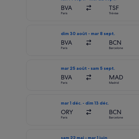
BVA
TSF
Paris
Trévise
Sélectionner le vol Ryanair, décollant
dim 30 août - mar 8 sept.
BVA
BCN
Paris
Barcelone
Sélectionner le vol Ryanair, décollant
mar 25 août - sam 5 sept.
BVA
MAD
Paris
Madrid
Sélectionner le vol Vueling Airlines, 
mar 1 déc. - dim 13 déc.
ORY
BCN
Paris
Barcelone
Sélectionner le vol Vueling Airlines, 
sam 22 mai - mar 1 juin