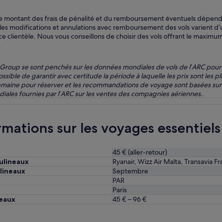
ais le montant des frais de pénalité et du remboursement éventuels dépen
 les modifications et annulations avec remboursement des vols varient d’
e clientèle. Nous vous conseillons de choisir des vols offrant le maximum d
.
roup se sont penchés sur les données mondiales de vols de l’ARC pour re
ossible de garantir avec certitude la période à laquelle les prix sont les
semaine pour réserver et les recommandations de voyage sont basées sur le
iales fournies par l’ARC sur les ventes des compagnies aériennes.
.
mations sur les voyages essentiels
45 € (aller-retour)
ulineaux
Ryanair, Wizz Air Malta, Transavia Fr
ulineaux
Septembre
PAR
Paris
neaux
45 € – 96 €