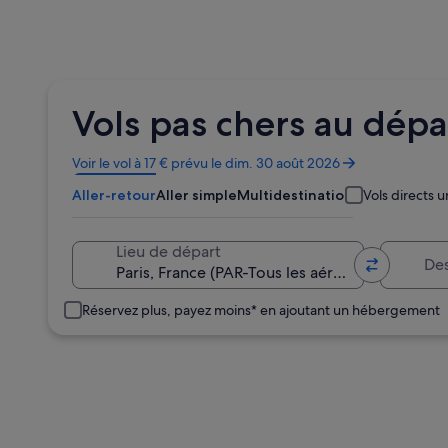
Vols pas chers au dépa
S’ouvre
Voir le vol à 17 € prévu le dim. 30 août 2026
dans
Aller-retour
Aller simple
Multidestination
Vols directs
une
nouvelle
fenêtre
Destination
Lieu de départ
Réservez plus, payez moins* en ajoutant un hébergement