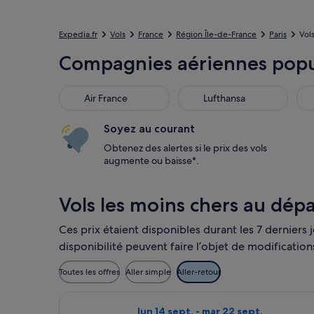
Expedia.fr
Vols
France
Région Île-de-France
Paris
Vol
Compagnies aériennes popul
Air France
Lufthansa
Soyez au courant
Obtenez des alertes si le prix des vols
augmente ou baisse*.
Vols les moins chers au dép
Ces prix étaient disponibles durant les 7 derniers j
disponibilité peuvent faire l’objet de modification
Toutes les offres
Aller simple
Aller-retour
Sélectionner le vol Ryanair, décollant 
lun 14 sept. - mar 22 sept.