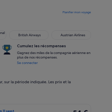
Planifier mon voyage
onal
British Airways
Austrian Airlines
Cumulez les récompenses
Gagnez des miles de la compagnie aérienne en
plus de nos récompenses.
Se connecter
, sur la période indiquée. Les prix et la
 mar 22 sept., trouvé il y a 2 jours au prix de 45 €
ol Ryanair, décollant le lun 31 août de Paris et atterrissant à Ro
54 €
n 11 sept.