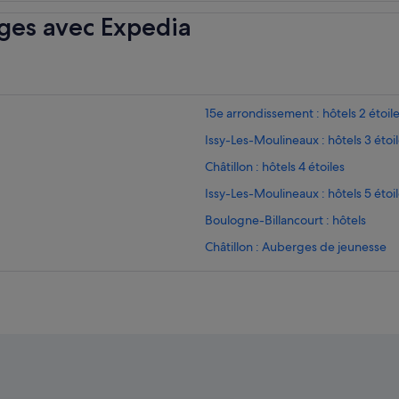
ges avec Expedia
15e arrondissement : hôtels 2 étoil
Issy-Les-Moulineaux : hôtels 3 étoi
Châtillon : hôtels 4 étoiles
Issy-Les-Moulineaux : hôtels 5 étoi
Boulogne-Billancourt : hôtels
Châtillon : Auberges de jeunesse
Châtillon : hôtels Hôtels pas chers
Hôpital européen Georges Pompido
Issy-Les-Moulineaux : Auberges d
Issy-Les-Moulineaux : Chambres d
Issy-Les-Moulineaux : Maison d’hô