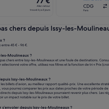
77 €
a
Aller-
CDG
Aller-retour
6
retour,
trouvé il y a 3 jours
Paris
jours
trouvé
il
y
as chers depuis Issy-les-Moulinea
a
3
jours
eaux ?
 entre 45 € - 96 €.
-les-Moulineaux ?
s chers entre Issy-les-Moulineaux et une foule de destinations. Consulte
lectionné votre offre, utilisez nos filtres et la fonction de tri « Prix (cr
epuis Issy-les-Moulineaux ?
 billets d’avion, au meilleur rapport qualité-prix. Une excellente straté
 vous pourrez comparer les prix aux dates proches de votre période de vo
s directs depuis Issy-les-Moulineaux pourraient revenir plus chers. Les rég
un impact notable sur le prix de votre billet.
 s’envoler depuis Issy-les-Moulineaux ?