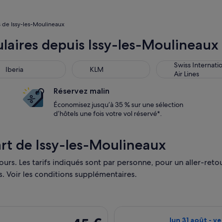
s de Issy-les-Moulineaux
aires depuis Issy-les-Moulineaux
Swiss Internati
Iberia
KLM
Air Lines
Réservez malin
Économisez jusqu’à 35 % sur une sélection
d’hôtels une fois votre vol réservé*.
art de Issy-les-Moulineaux
ours. Les tarifs indiqués sont par personne, pour un aller-retour
s. Voir les conditions supplémentaires.
le lun 14 sept. de Paris et atterrissant à Trévise, avec retour le
Sélectionner le v
45 €
lun 31 août - ve