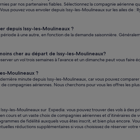
ournies par nos partenaires fiables. Sélectionnez la compagnie aérienne 
us pouvez vous envoler depuis Issy-les-Moulineaux sur les ailes de : Ryan
ler depuis Issy-les-Moulineaux ?
ne période à une autre, en fonction de la demande saisonnière. Généralem
moins cher au départ de Issy-les-Moulineaux?
rver un vol trois semaines à l’avance et un dimanche peut vous faire é
-les-Moulineaux ?
e dernière minute depuis Issy-les-Moulineaux, car vous pouvez comparer f
 de compagnies aériennes. Nous cherchons pour vous les offres les plus 
Issy-les-Moulineaux sur Expedia: vous pouvez trouver des vols à des pri
s en cours et un vaste choix de compagnies aériennes et d’itinéraires de 
ogrammes de fidélité auxquels vous êtes inscrit, et bien plus encore. Vo
éventuelles réductions supplémentaires si vous choisissez de réserver vo