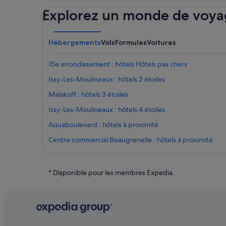
Explorez un monde de voya
Hébergements
Vols
Formules
Voitures
15e arrondissement : hôtels Hôtels pas chers
Issy-Les-Moulineaux : hôtels 2 étoiles
Malakoff : hôtels 3 étoiles
Issy-Les-Moulineaux : hôtels 4 étoiles
Aquaboulevard : hôtels à proximité
Centre commercial Beaugrenelle : hôtels à proximité
Châtillon : hôtels Hôtels avec piscine
Gare du Pont du Garigliano : Palaces
* Disponible pour les membres Expedia.
Issy-Les-Moulineaux : Appart’hôtels
Issy-Les-Moulineaux : Auberges
Issy-Les-Moulineaux : Châteaux