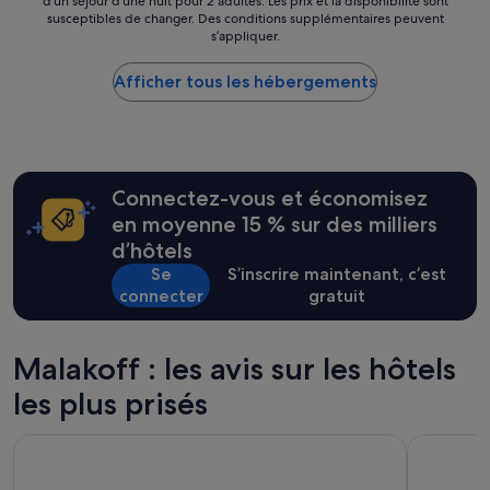
d’un séjour d’une nuit pour 2 adultes. Les prix et la disponibilité sont
par
b
susceptibles de changer. Des conditions supplémentaires peuvent
nuit
l
s’appliquer.
le
e
plus
e
Afficher tous les hébergements
bas
t
trouvé
a
au
c
cours
c
des
u
24 dernières
e
Connectez-vous et économisez
heures
i
sur
en moyenne 15 % sur des milliers
l
la
d’hôtels
l
base
a
Se
S’inscrire maintenant, c’est
d’un
n
connecter
gratuit
séjour
t
d’une
.
nuit
É
pour
Malakoff : les avis sur les hôtels
q
2 adultes.
u
les plus prisés
Les
i
prix
p
et
Hilton Paris Charles de Gaulle Airport
ibis Paris
e
la
m
disponibilité