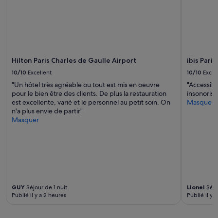
e
sont
n
susceptibles
t
de
d
changer.
e
Des
c
conditions
u
supplémentaires
Hilton Paris Charles de Gaulle Airport
ibis Pari
i
peuvent
s
s’appliquer.
10/10
Excellent
10/10
Excel
i
"Un hôtel très agréable ou tout est mis en oeuvre
"Accessibl
n
pour le bien être des clients. De plus la restauration
insonorisé
e
est excellente, varié et le personnel au petit soin. On
Masquer
u
n'a plus envie de partir"
n
Masquer
p
e
u
u
s
a
g
é
GUY
Séjour de 1 nuit
Lionel
Séjo
.
Publié il y a 2 heures
Publié il y 
B
o