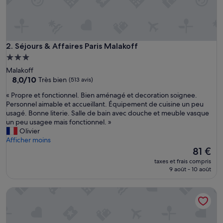
Séjours & Affaires Paris Malakoff
2. Séjours & Affaires Paris Malakoff
Hébergement
3.0 étoiles
Malakoff
8.0
8,0/10
Très bien
(513 avis)
sur
«
« Propre et fonctionnel. Bien aménagé et decoration soignee.
10,
P
Personnel aimable et accueillant. Équipement de cuisine un peu
Très
r
usagé. Bonne literie. Salle de bain avec douche et meuble vasque
bien,
o
un peu usagee mais fonctionnel. »
(513 avis)
p
Olivier
r
Afficher moins
e
Le
81 €
e
nouveau
taxes et frais compris
t
prix
9 août - 10 août
f
est
o
de
Hotel De La Place
n
81 €
c
t
i