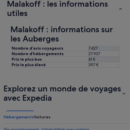
n
Malakoff : les informations
n
utiles
e
l
i
t
Malakoff : informations sur
e
les Auberges
r
i
e
Nombre d’avis voyageurs
7 427
.
Nombre d’hébergements
27 937
S
Prix le plus bas
61 €
a
Prix le plus élevé
397 €
l
l
e
d
Explorez un monde de voyages
e
b
avec Expedia
a
i
n
a
Hébergements
Voitures
v
e
15e arrondissement : hôtels Hôtels avec parking