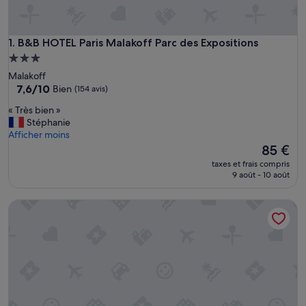
B&B HOTEL Paris Malakoff Parc des Expositions
1. B&B HOTEL Paris Malakoff Parc des Expositions
Hébergement
3.0 étoiles
Malakoff
7.6
7,6/10
Bien
(154 avis)
sur
«
« Très bien »
10,
T
Stéphanie
Bien,
r
Afficher moins
(154 avis)
è
Le
85 €
s
nouveau
taxes et frais compris
b
prix
9 août - 10 août
i
est
e
de
Séjours & Affaires Paris Malakoff
n
85 €
»