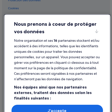
Issy-Les-Moulineaux : hôtels Hôtels de luxe
Protection des données
Issy-Les-Moulineaux : hôtels Hôtels historiques
Cookies
Issy-Les-Moulineaux : hôtels Hôtels avec parc aquatique
Conditions générales d'utilisation
Issy-Les-Moulineaux : hôtels Hôtels avec restaurant
Nous prenons à coeur de protéger
Mentions légales / Nous contacter
Issy-Les-Moulineaux : hôtels Hôtels d’aventure
vos données
Directives de contenu et signalement de contenus
Issy-Les-Moulineaux : hôtels Hôtels tout compris
Notre organisation et ses
16
partenaires stockent et/ou
Aide
Issy-Les-Moulineaux : hôtels Hôtels pas chers
accèdent à des informations, telles que les identifiants
uniques de cookies pour traiter les données
Issy-Les-Moulineaux : hôtels
Assistance
personnelles, sur un appareil. Vous pouvez accepter ou
Malakoff : Appart’hôtels
Annuler votre vol
gérer vos préférences en cliquant ci-dessous ou à tout
moment sur la page de la politique de confidentialité.
Malakoff : Auberges de jeunesse
Annuler une réservation d'hôtel ou de location de vacances
Ces préférences seront signalées à nos partenaires et
Malakoff : Chambres d’hôtes
Délais de remboursement
n’affecteront pas les données de navigation.
Malakoff : Maison d’hôtes
Utiliser un bon de réduction Expedia
Nos équipes ainsi que nos partenaires
Malakoff : hôtels Hôtels de luxe
externes, traitent des données selon les
Documents de voyage internationaux
finalités suivantes :
Malakoff : hôtels Hôtels LGBTQIA+ friendly
Utiliser des données de géolocalisation précises. Analyser
Malakoff : hôtels Hôtels avec centre de fitness
activement les caractéristiques de l’appareil pour
J'accepte