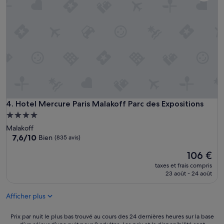
f
t
f
i
o
o
r
n
t
s
s
o
u
i
r
g
l
n
’
e
a
e
c
Hotel Mercure Paris Malakoff Parc des Expositions
4. Hotel Mercure Paris Malakoff Parc des Expositions
.
c
P
Hébergement
u
e
4.0 étoiles
Malakoff
e
r
7.6
7,6/10
Bien
(835 avis)
i
s
sur
l
o
Le
106 €
10,
…
n
nouveau
Bien,
»
taxes et frais compris
n
prix
(835 avis)
23 août - 24 août
e
est
l
de
a
Afficher plus
106 €
i
m
Prix
Prix par nuit le plus bas trouvé au cours des 24 dernières heures sur la base
a