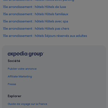
c
d
15e arrondissement : hôtels Hôtels de luxe
o
u
15e arrondissement : hôtels Hôtels familiaux
c
15e arrondissement : hôtels Hôtels avec spa
h
e
15e arrondissement : hôtels Hôtels pas chers
e
t
15e arrondissement : hôtels Séjours réservés aux adultes
m
15e arrondissement : hôtels 2 étoiles
e
u
Châtillon : hôtels 2 étoiles
b
l
Issy-Les-Moulineaux : hôtels 2 étoiles
Société
e
Montrouge : hôtels 2 étoiles
v
Publier votre annonce
a
Issy-Les-Moulineaux : hôtels 3 étoiles
s
Affiliate Marketing
q
Malakoff : hôtels 3 étoiles
u
Presse
15e arrondissement : hôtels 4 étoiles
e
u
Châtillon : hôtels 4 étoiles
Explorer
n
p
Issy-Les-Moulineaux : hôtels 4 étoiles
Guide de voyage sur la France
e