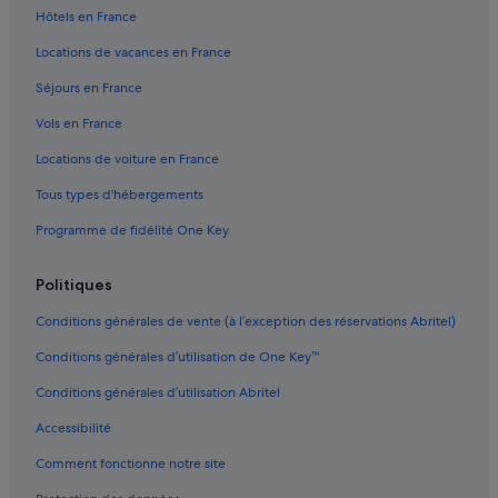
Montrouge : hôtels 4 étoiles
u
Hôtels en France
u
Bagneux : hôtels Hôtels avec parking
s
Locations de vacances en France
a
Bagneux : hôtels Hôtels avec spa
g
Séjours en France
Bagneux : hôtels Hôtels pas chers
e
Vols en France
e
Châtillon : Appart’hôtels
m
Locations de voiture en France
a
Châtillon : hôtels Hôtels avec piscine
i
Tous types d'hébergements
Châtillon : hôtels Hôtels de luxe
s
f
Programme de fidélité One Key
Châtillon : hôtels Hôtels avec restaurant
o
n
Châtillon : hôtels Hôtels avec spa
Politiques
c
Châtillon : hôtels Hôtels pas chers
t
Conditions générales de vente (à l’exception des réservations Abritel)
i
Châtillon : hôtels
o
Conditions générales d’utilisation de One Key™
n
Châtillon : Maisons de ville
n
Conditions générales d’utilisation Abritel
Cité internationale universitaire de Paris : hôtels à proximité
e
l
Accessibilité
Falguière : hôtels
.
Comment fonctionne notre site
»
Issy-Les-Moulineaux : Appart’hôtels