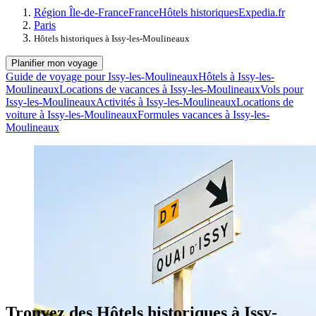
Région Île-de-France
France
Hôtels historiques
Expedia.fr
Paris
Hôtels historiques à Issy-les-Moulineaux
Planifier mon voyage
Guide de voyage pour Issy-les-Moulineaux
Hôtels à Issy-les-
Moulineaux
Locations de vacances à Issy-les-Moulineaux
Vols pour
Issy-les-Moulineaux
Activités à Issy-les-Moulineaux
Locations de
voiture à Issy-les-Moulineaux
Formules vacances à Issy-les-
Moulineaux
Trouvez des Hôtels historiques à Issy-