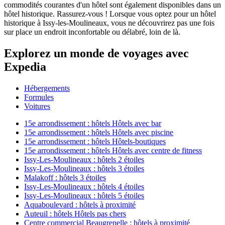
commodités courantes d'un hôtel sont également disponibles dans un
hôtel historique. Rassurez-vous ! Lorsque vous optez pour un hôtel
historique à Issy-les-Moulineaux, vous ne découvrirez pas une fois
sur place un endroit inconfortable ou délabré, loin de là.
Explorez un monde de voyages avec
Expedia
Hébergements
Formules
Voitures
15e arrondissement : hôtels Hôtels avec bar
15e arrondissement : hôtels Hôtels avec piscine
15e arrondissement : hôtels Hôtels-boutiques
15e arrondissement : hôtels Hôtels avec centre de fitness
Issy-Les-Moulineaux : hôtels 2 étoiles
Issy-Les-Moulineaux : hôtels 3 étoiles
Malakoff : hôtels 3 étoiles
Issy-Les-Moulineaux : hôtels 4 étoiles
Issy-Les-Moulineaux : hôtels 5 étoiles
Aquaboulevard : hôtels à proximité
Auteuil : hôtels Hôtels pas chers
Centre commercial Beaugrenelle : hôtels à proximité