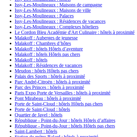
Issy-Les-Moulineaux : Maisons de campagne
Issy-Les-Moulineaux : Maisons de ville
Issy-Les-Moulineaux : Palaces
Issy-Les-Moulineaux : Résidences de vacances
Issy-Les-Moulineaux : Complexes hôteliers
Le Cordon Bleu Académie d'Art Culinaire : hôtels à proximité
Malakoff : Auberges de jeunesse
Malakoff : Chambres d’hôtes
Malakoff : hôtels Hôtels d’aventure
Malakoff : hôtels Hôtels pas chers
Malakoff : hôtels
Malakoff : Résidences de vacances
Meudon : hôtels Hôtels pas chers
Palais des Sports : hôtels à proximité
Parc André-Citroën : hôtels à proximité
Parc des Princes : hôtels à proximité
Paris Expo Porte de Versailles : hôtels à proximité
Pont Mirabeau : hôtels à proximité
Porte de Saint-Cloud : hôtels Hôtels pas chers
Porte de Saint-Cloud : hôtels
Quartier de Javel : hôtels
République - Point-du-Jour : hôtels Hôtels d’affaires
République - Point-du-Jour : hôtels Hôtels pas chers
Saint-Lambert : hôtels
Station de métro Balard : hôtels à proximité