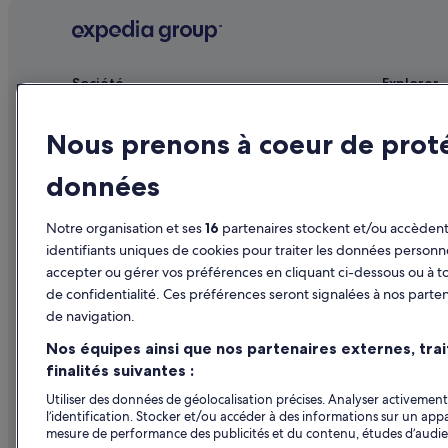
Boulogne-Billancourt : hôtels Hôtels avec concierge
Boulogne-Billancourt : hôtels Hôtels avec piscine
Boulogne-Billancourt : hôtels Hôtels avec Wi-Fi
Société
Explorer
Boulogne-Billancourt : hôtels Hôtels de luxe
Publier votre annonce
Guide de vo
Boulogne-Billancourt : hôtels Hôtels avec golf
Nous prenons à coeur de prot
Affiliate Marketing
Hôtels en F
Boulogne-Billancourt : hôtels Hôtels familiaux
données
Presse
Locations d
Boulogne-Billancourt : hôtels Hôtels avec centre de fitness
Séjours en 
Boulogne-Billancourt : hôtels Hôtels pas chers
Notre organisation et ses
16
partenaires stockent et/ou accèdent 
Vols en Fra
identifiants uniques de cookies pour traiter les données personn
Boulogne-Billancourt : Lodges
accepter ou gérer vos préférences en cliquant ci-dessous ou à t
Locations de
Boulogne-Billancourt : Riads
de confidentialité. Ces préférences seront signalées à nos parten
Tous types
Centre-Ville : hôtels Hôtels de plage
de navigation.
Programme d
Centre-Ville : hôtels Hôtels avec spa
Nos équipes ainsi que nos partenaires externes, tra
finalités suivantes :
Centre-Ville : hôtels
Utiliser des données de géolocalisation précises. Analyser activement 
Hauts-De-Seine‎ : Châteaux
l’identification. Stocker et/ou accéder à des informations sur un appa
mesure de performance des publicités et du contenu, études d’audi
Hôpital européen Georges Pompidou : hôtels à proximité