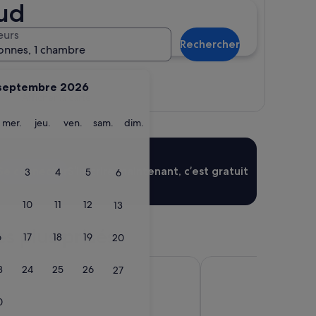
oud
eurs
Rechercher
onnes, 1 chambre
septembre 2026
Afficher la carte
ardi
mercredi
jeudi
vendredi
samedi
dimanche
mer.
jeu.
ven.
sam.
dim.
Se connecter
S’inscrire maintenant, c’est gratuit
3
4
5
6
10
11
12
13
es plus prisés
6
17
18
19
20
oubaix
Le Méridien Paris Arc
3
24
25
26
27
0