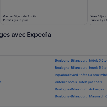
Gaston
Séjour de 2 nuits
Yves
Séjour 
Publié il y a 13 jours
Publié il y a
ges avec Expedia
Boulogne-Billancourt : hôtels 3 étoi
Boulogne-Billancourt : hôtels 5 étoi
Aquaboulevard : hôtels à proximité
e
Auteuil : hôtels Hôtels pas chers
Boulogne-Billancourt : Auberges
Boulogne-Billancourt : Maison d’h
ux de compagnie
Boulogne-Billancourt : hôtels Hôtel