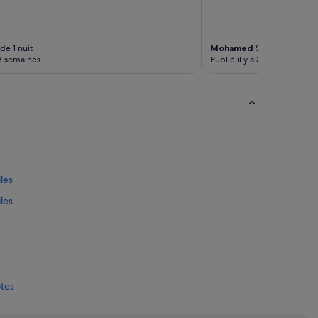
de 1 nuit
Mohamed
Séjour de 2 nuit
 3 semaines
Publié il y a 3 semaines
les
les
ôtes
s avec bar