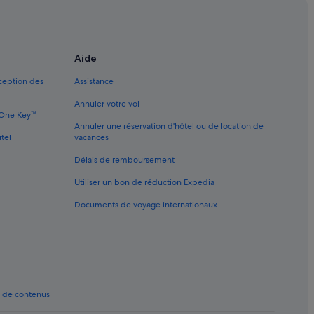
ls avec parking
s avec suites
s d’affaires
Aide
ls LGBTQIA+ friendly
xception des
Assistance
s historiques
Annuler votre vol
ls romantiques
e One Key™
Annuler une réservation d'hôtel ou de location de
ls avec spa
itel
vacances
Délais de remboursement
 de vacances
Utiliser un bon de réduction Expedia
ôtels à proximité
Documents de voyage internationaux
mpris
es
oximité
t de contenus
s