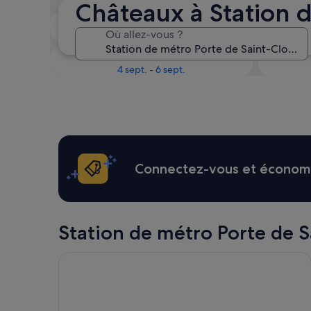
Châteaux à Station 
Le week-end prochain
Où allez-vous ?
14 août - 16 août
Dans un mois
4 sept. - 6 sept.
Connectez-vous et économis
Station de métro Porte de Sai
Hôtel Vacances Bleues Provinces Opéra