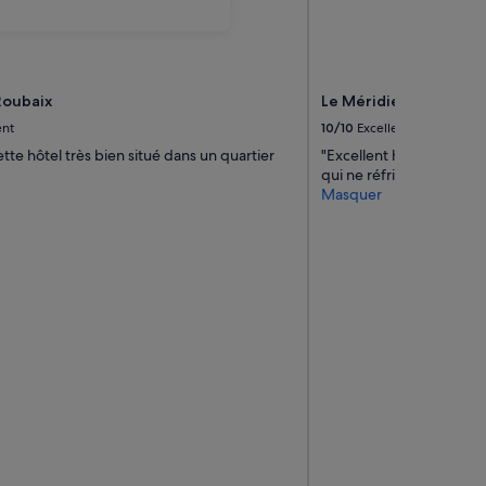
Roubaix
Le Méridien Paris Arc
ent
10/10
Excellent
tte hôtel très bien situé dans un quartier
"Excellent hôtel bien éq
qui ne réfrigérait quasi
Masquer