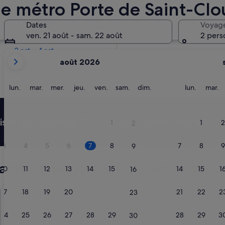
de métro Porte de Saint-Cl
Dans deux semaines
Dates
Voyag
21 août - 23 août
ven. 21 août - sam. 22 août
2 pers
Dans deux mois
2 oct. - 4 oct.
Les
août 2026
mois
affichés
sont
lundi
mardi
mercredi
jeudi
vendredi
samedi
dimanche
lundi
m
lun.
mar.
mer.
jeu.
ven.
sam.
dim.
lun.
mar.
August
2026
et
ez en moyenne 15 % sur des milliers d’hôtels
1
1
2
2
September
2026.
3
4
5
6
7
8
7
8
9
9
nt-Cloud : les avis sur les hôtels l
10
11
12
13
14
15
14
15
1
16
Hyatt Regency Paris Etoile
Hotel de R
17
18
19
20
21
22
21
22
2
23
24
25
26
27
28
29
28
29
3
30