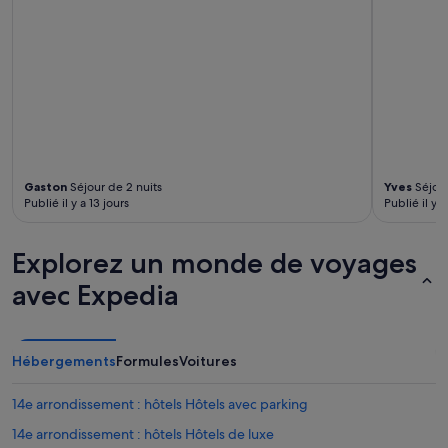
Gaston
Séjour de 2 nuits
Yves
Séjour
Publié il y a 13 jours
Publié il y 
Explorez un monde de voyages
avec Expedia
Hébergements
Formules
Voitures
14e arrondissement : hôtels Hôtels avec parking
14e arrondissement : hôtels Hôtels de luxe