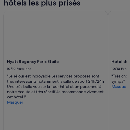
hôtels les plus prisés
Hyatt Regency Paris Etoile
Hotel de 
Hyatt Regency Paris Etoile
Hotel de
10/10
Excellent
10/10
Excel
"Le séjour est incroyable Les services proposés sont
"Très chou
très intéressants notamment la salle de sport 24h/24h
sympa"
Une très belle vue sur la Tour Eiffel et un personnel à
Masquer
notre écoute et très réactif Je recommande vivement
cet hôtel !"
Masquer