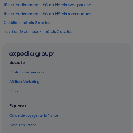
15e arrondissement : hôtels Hôtels avec parking
15e arrondissement : hôtels Hôtels romantiques
Châtillon : hôtels 2 étoiles
Issy-Les-Moulineaux : hôtels 2 étoiles
Montrouge : hôtels 2 étoiles
Issy-Les-Moulineaux : hôtels 3 étoiles
Malakoff : hôtels 3 étoiles
Société
Châtillon : hôtels 4 étoiles
Publier votre annonce
Issy-Les-Moulineaux : hôtels 4 étoiles
Affiliate Marketing
Montrouge : hôtels 4 étoiles
Presse
Issy-Les-Moulineaux : hôtels 5 étoiles
Aquaboulevard : hôtels à proximité
Explorer
Arcueil : hôtels Hôtels acceptant les animaux de compagnie
Guide de voyage sur la France
Bagneux : Appart’hôtels
Hôtels en France
Bagneux : hôtels Hôtels avec parking