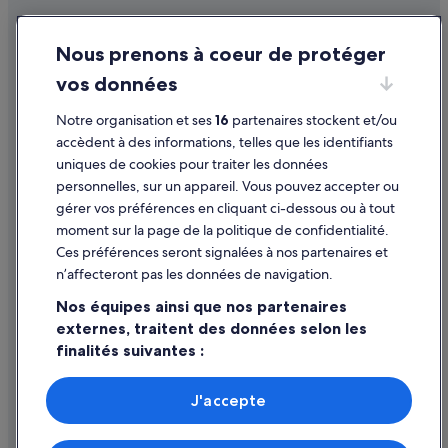
Cité universitaire : hôtels à proximité
Conditions générales d'utilisation
Issy-Les-Moulineaux : Maison d’hôtes
Nous prenons à coeur de protéger
Mentions légales / Nous contacter
Issy-Les-Moulineaux : hôtels Hôtels avec bar
vos données
Directives de contenu et signalement de contenus
Issy-Les-Moulineaux : hôtels Hôtels avec parking
Notre organisation et ses
16
partenaires stockent et/ou
Aide
Issy-Les-Moulineaux : hôtels Hôtels d’affaires
accèdent à des informations, telles que les identifiants
uniques de cookies pour traiter les données
Issy-Les-Moulineaux : hôtels Hôtels de luxe
Assistance
personnelles, sur un appareil. Vous pouvez accepter ou
Issy-Les-Moulineaux : hôtels Hôtels historiques
Annuler votre vol
gérer vos préférences en cliquant ci-dessous ou à tout
moment sur la page de la politique de confidentialité.
Issy-Les-Moulineaux : hôtels Hôtels avec parc aquatique
Annuler une réservation d'hôtel ou de location de vacances
Ces préférences seront signalées à nos partenaires et
Issy-Les-Moulineaux : hôtels Hôtels avec restaurant
Délais de remboursement
n’affecteront pas les données de navigation.
Issy-Les-Moulineaux : hôtels Hôtels avec spa
Utiliser un bon de réduction Expedia
Nos équipes ainsi que nos partenaires
Issy-Les-Moulineaux : hôtels Hôtels tout compris
externes, traitent des données selon les
Documents de voyage internationaux
finalités suivantes :
Issy-Les-Moulineaux : hôtels
Utiliser des données de géolocalisation précises. Analyser
Malakoff : Appart’hôtels
activement les caractéristiques de l’appareil pour
J'accepte
Malakoff : Auberges
l’identification. Stocker et/ou accéder à des informations
Parmi les moyens de paiement acceptés sur expedia.fr figurent :
sur un appareil. Publicités et contenu personnalisés,
American Express, Diner’s Club International, Mastercard, Visa, Visa
Malakoff : Chambres d’hôtes
mesure de performance des publicités et du contenu,