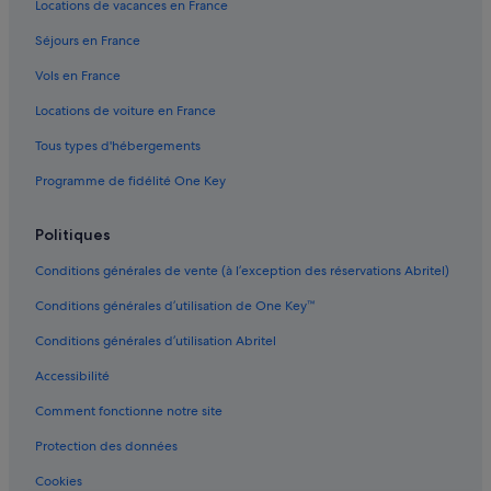
Locations de vacances en France
Bagneux : hôtels Hôtels d’affaires
Séjours en France
Bagneux : hôtels Hôtels avec spa
Vols en France
Bagneux : hôtels
Locations de voiture en France
Châtillon : Auberges de jeunesse
Tous types d'hébergements
Châtillon : Auberges
Programme de fidélité One Key
Châtillon : Chambres d’hôtes
Châtillon : Châteaux
Politiques
Châtillon : Maison d’hôtes
Conditions générales de vente (à l’exception des réservations Abritel)
Châtillon : hôtels Hôtels avec piscine
Conditions générales d’utilisation de One Key™
Châtillon : hôtels Hôtels avec suites
Conditions générales d’utilisation Abritel
Châtillon : hôtels Hôtels de luxe
Accessibilité
Châtillon : hôtels Hôtels avec spa
Comment fonctionne notre site
Châtillon : hôtels Hôtels pas chers
Châtillon : hôtels
Protection des données
Châtillon : Maisons de ville
Cookies