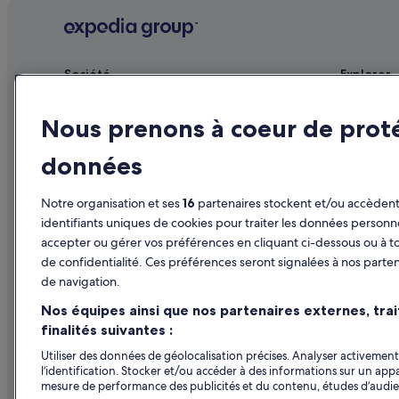
15e arrondissement : hôtels
14e arrondissement : hôtels 3 étoiles
Malakoff : hôtels 3 étoiles
Société
Explorer
Auteuil : hôtels
Publier votre annonce
Guide de vo
Cimetière de Montparnasse : hôtels à proximité
Nous prenons à coeur de prot
Affiliate Marketing
Hôtels en F
Falguière : hôtels
données
Presse
Locations d
Gare de Paris Montparnasse 1 et 2 : Auberges de jeunesse
Séjours en 
Gare de Paris Montparnasse 1 et 2 : Maison d’hôtes
Notre organisation et ses
16
partenaires stockent et/ou accèdent 
Vols en Fra
identifiants uniques de cookies pour traiter les données personn
Gare Montparnasse : Appart’hôtels
accepter ou gérer vos préférences en cliquant ci-dessous ou à t
Locations de
Issy-Les-Moulineaux : hôtels Hôtels de luxe
de confidentialité. Ces préférences seront signalées à nos parten
Tous types
Issy-Les-Moulineaux : hôtels Hôtels avec restaurant
de navigation.
Programme d
Issy-Les-Moulineaux : hôtels
Nos équipes ainsi que nos partenaires externes, tra
finalités suivantes :
Montparnasse : hôtels
Utiliser des données de géolocalisation précises. Analyser activement 
Palais des Sports : hôtels à proximité
l’identification. Stocker et/ou accéder à des informations sur un appa
mesure de performance des publicités et du contenu, études d’audi
Parc Georges-Brassens : hôtels à proximité