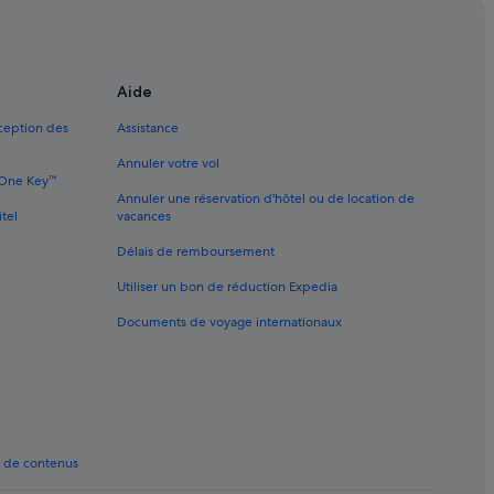
es
es
es
Aide
ôtels à proximité
xception des
Assistance
Annuler votre vol
: Appart’hôtels
e One Key™
Annuler une réservation d'hôtel ou de location de
 : Chambres d’hôtes
itel
vacances
 hôtels à proximité
Délais de remboursement
s avec bar
Utiliser un bon de réduction Expedia
s avec parc aquatique
Documents de voyage internationaux
s pas chers
aire : hôtels à proximité
ôtels avec restaurant
mité
t de contenus
els à proximité