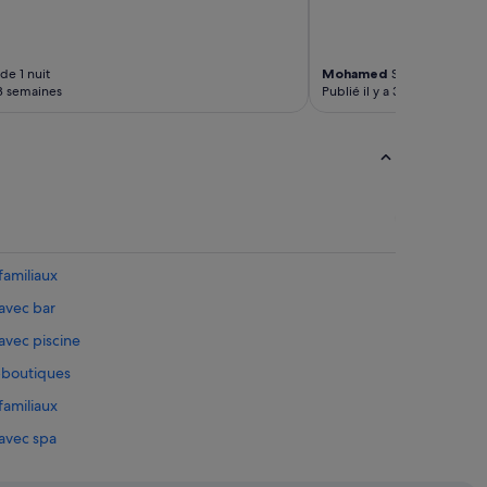
de 1 nuit
Mohamed
Séjour de 2 nuit
 3 semaines
Publié il y a 3 semaines
familiaux
 avec bar
avec piscine
s-boutiques
familiaux
 avec spa
s réservés aux adultes