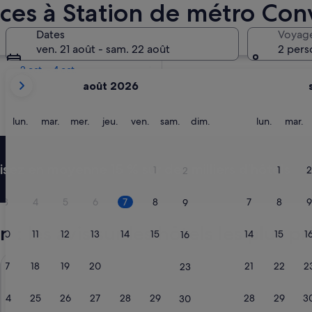
ces à Station de métro Con
Dans deux semaines
Dates
Voyag
21 août - 23 août
ven. 21 août - sam. 22 août
2 pers
Dans deux mois
2 oct. - 4 oct.
Les
août 2026
mois
affichés
sont
lundi
mardi
mercredi
jeudi
vendredi
samedi
dimanche
lundi
m
lun.
mar.
mer.
jeu.
ven.
sam.
dim.
lun.
mar.
August
2026
et
ez en moyenne 15 % sur des milliers d’hôtels
1
1
2
2
September
2026.
3
4
5
6
7
8
7
8
9
9
 les avis sur les hôtels les plus pr
10
11
12
13
14
15
14
15
1
16
Hyatt Regency Paris Etoile
Hotel de R
17
18
19
20
21
22
21
22
2
23
24
25
26
27
28
29
28
29
3
30