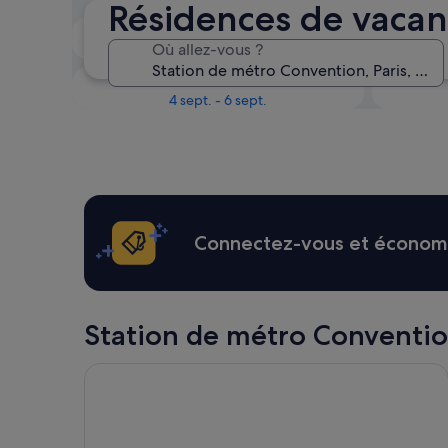
Résidences de vacan
Le week-end prochain
Où allez-vous ?
14 août - 16 août
Dans un mois
4 sept. - 6 sept.
Connectez-vous et économis
Station de métro Convention :
H4 Wyndham Paris Pleyel