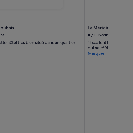
Roubaix
Le Méridien Paris Arc
ent
10/10
Excellent
tte hôtel très bien situé dans un quartier
"Excellent hôtel bien éq
qui ne réfrigérait quasi
Masquer