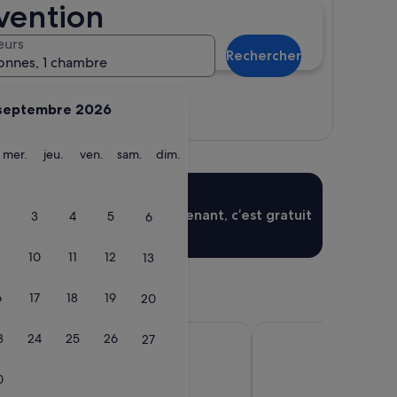
vention
eurs
Rechercher
onnes, 1 chambre
septembre 2026
Afficher la carte
ardi
mercredi
jeudi
vendredi
samedi
dimanche
mer.
jeu.
ven.
sam.
dim.
Se connecter
S’inscrire maintenant, c’est gratuit
3
4
5
6
10
11
12
13
isés
6
17
18
19
20
oubaix
Le Méridien Paris Arc
3
24
25
26
27
0