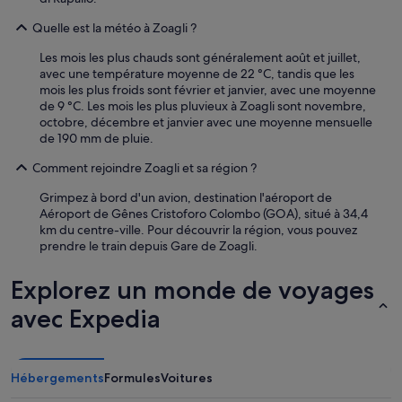
e
Quelle est la météo à Zoagli ?
r
l
Les mois les plus chauds sont généralement août et juillet,
a
avec une température moyenne de 22 °C, tandis que les
s
mois les plus froids sont février et janvier, avec une moyenne
s
de 9 °C. Les mois les plus pluvieux à Zoagli sont novembre,
e
octobre, décembre et janvier avec une moyenne mensuelle
n
de 190 mm de pluie.
d
e
Comment rejoindre Zoagli et sa région ?
s
H
Grimpez à bord d'un avion, destination l'aéroport de
a
Aéroport de Gênes Cristoforo Colombo (GOA), situé à 34,4
u
km du centre-ville. Pour découvrir la région, vous pouvez
s
prendre le train depuis Gare de Zoagli.
e
s
Explorez un monde de voyages
z
u
avec Expedia
e
r
r
e
Hébergements
Formules
Voitures
i