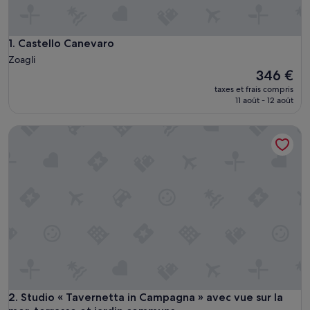
Castello Canevaro
1. Castello Canevaro
Zoagli
Le
346 €
nouveau
taxes et frais compris
prix
11 août - 12 août
est
de
Studio « Tavernetta in Campagna » avec vue sur la mer, terr
346 €
Studio « Tavernetta in Campagna » avec vue sur la mer, terr
2. Studio « Tavernetta in Campagna » avec vue sur la