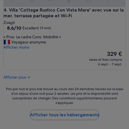
h
n
Villa 'Cottage Rustico Con Vista Mare' avec vue sur la mer, t
4. Villa 'Cottage Rustico Con Vista Mare' avec vue sur la
u
mer, terrasse partagée et Wi-Fi
n
g
Zoagli
8.6
.
8,6/10
Excellent
(9 avis)
sur
S
«
« Pros: Le cadre Cons: Mobilité »
10,
e
P
Voyageur anonyme
Excellent,
h
r
Afficher moins
(9 avis)
r
o
Le
329 €
s
s
nouveau
c
taxes et frais compris
:
prix
h
6 sept. - 7 sept.
L
est
ö
e
de
n
Afficher plus
c
329 €
e
a
L
d
Prix
Prix par nuit le plus bas trouvé au cours des 24 dernières heures sur la base
a
r
d’un séjour d’une nuit pour 2 adultes. Les prix et la disponibilité sont
par
g
susceptibles de changer. Des conditions supplémentaires peuvent
e
nuit
e
s’appliquer.
C
le
a
o
plus
u
n
Afficher tous les hébergements
bas
f
s
trouvé
d
:
au
e