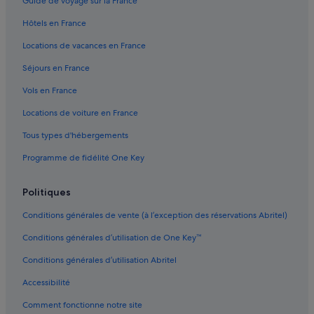
e
Guide de voyage sur la France
Chiavari : Lodges
r
Hôtels en France
d
Crocetta : hôtels
e
Locations de vacances en France
m
Gare de Santa Margherita Ligure Portofino : Agrotourisme
i
Séjours en France
Gare de Santa Margherita Ligure Portofino : Appart’hôtels
s
t
Vols en France
Gare de Santa Margherita Ligure Portofino : Châteaux
d
Locations de voiture en France
e
Gare de Santa Margherita Ligure Portofino : Maison d’hôtes
r
Tous types d'hébergements
Gare de Santa Margherita Ligure Portofino : hôtels à proximité
H
a
Programme de fidélité One Key
Gare de Santa Margherita Ligure Portofino : Lodges
n
d
Gare de Zoagli : hôtels à proximité
y
Politiques
Leivi : Appart’hôtels
e
m
Conditions générales de vente (à l’exception des réservations Abritel)
Leivi : Chambres d’hôtes
p
Conditions générales d’utilisation de One Key™
f
Leivi : Maison d’hôtes
a
Conditions générales d’utilisation Abritel
Leivi : hôtels
n
g
Accessibilité
Leivi : Maisons de campagne
i
n
Comment fonctionne notre site
Leivi : Résidences de vacances