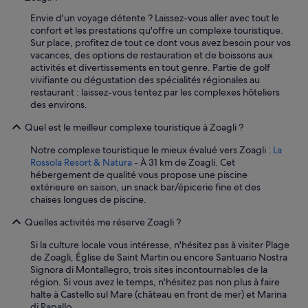
o
Envie d'un voyage détente ? Laissez-vous aller avec tout le
s
confort et les prestations qu'offre un complexe touristique.
s
Sur place, profitez de tout ce dont vous avez besoin pour vos
e
vacances, des options de restauration et de boissons aux
n
activités et divertissements en tout genre. Partie de golf
,
vivifiante ou dégustation des spécialités régionales au
s
restaurant : laissez-vous tentez par les complexes hôteliers
o
des environs.
n
d
Quel est le meilleur complexe touristique à Zoagli ?
e
r
Notre complexe touristique le mieux évalué vers Zoagli :
La
n
Rossola Resort & Natura
- À 31 km de Zoagli. Cet
n
hébergement de qualité vous propose une piscine
u
extérieure en saison, un snack bar/épicerie fine et des
r
chaises longues de piscine.
d
u
Quelles activités me réserve Zoagli ?
r
c
Si la culture locale vous intéresse, n'hésitez pas à visiter Plage
h
de Zoagli, Église de Saint Martin ou encore Santuario Nostra
e
Signora di Montallegro, trois sites incontournables de la
i
région. Si vous avez le temps, n'hésitez pas non plus à faire
n
halte à Castello sul Mare (château en front de mer) et Marina
V
di Rapallo.