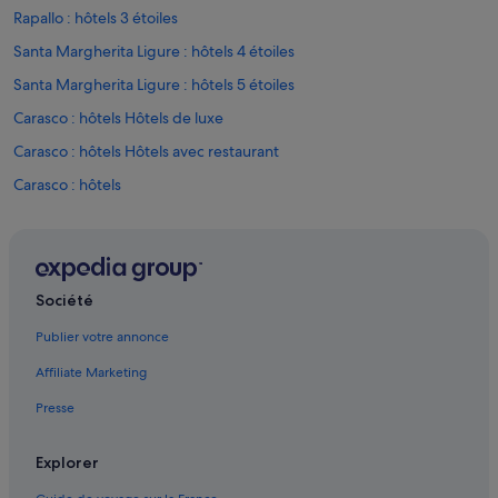
c
Rapallo : hôtels 3 étoiles
h
e
Santa Margherita Ligure : hôtels 4 étoiles
n
u
Santa Margherita Ligure : hôtels 5 étoiles
n
Carasco : hôtels Hôtels de luxe
d
e
Carasco : hôtels Hôtels avec restaurant
s
g
Carasco : hôtels
i
Chiavari : Appart’hôtels
b
t
Chiavari : Auberges de jeunesse
k
e
Chiavari : Maison d’hôtes
i
Société
Chiavari : hôtels Hôtels acceptant les animaux de compagnie
n
Publier votre annonce
W
Chiavari : hôtels Hôtels avec parking
L
Affiliate Marketing
A
Chiavari : hôtels Hôtels de plage
N
Presse
Chiavari : hôtels Hôtels pas chers
(
a
Chiavari : hôtels
u
Explorer
ß
Chiavari : hôtels à proximité