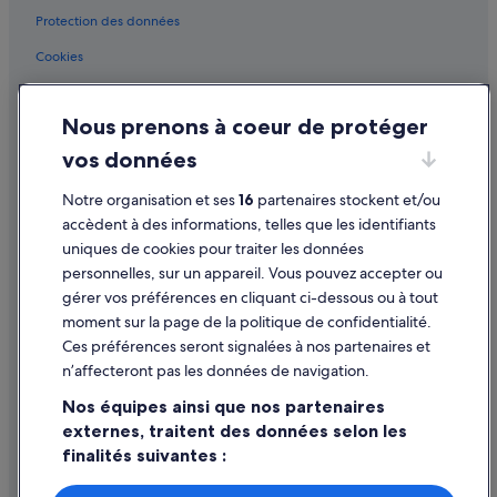
d
Leivi : Complexes hôteliers
Protection des données
e
r
Nozarego : hôtels
Cookies
W
o
Paraggi : hôtels Hôtels de plage
Conditions générales d'utilisation
h
Paraggi : hôtels Hôtels de luxe
Nous prenons à coeur de protéger
n
Mentions légales / Nous contacter
u
Paraggi : hôtels
vos données
n
Directives de contenu et signalement de contenus
g
Plage de Paraggi : hôtels à proximité
Notre organisation et ses
16
partenaires stockent et/ou
s
Aide
Portofino : hôtels Hôtels-boutiques
e
accèdent à des informations, telles que les identifiants
h
uniques de cookies pour traiter les données
Portofino : hôtels Hôtels familiaux
Assistance
r
personnelles, sur un appareil. Vous pouvez accepter ou
s
Portofino : hôtels Hôtels avec vue sur l’océan
Annuler votre vol
gérer vos préférences en cliquant ci-dessous ou à tout
c
moment sur la page de la politique de confidentialité.
Rapallo : Agrotourisme
h
Annuler une réservation d'hôtel ou de location de vacances
l
Ces préférences seront signalées à nos partenaires et
Rapallo : Chambres d’hôtes
Délais de remboursement
e
n’affecteront pas les données de navigation.
c
Rapallo : Maison d’hôtes
Utiliser un bon de réduction Expedia
h
Nos équipes ainsi que nos partenaires
Rapallo : hôtels Hôtels acceptant les animaux de compagnie
t
externes, traitent des données selon les
Documents de voyage internationaux
)
finalités suivantes :
Rapallo : hôtels Hôtels avec bar
.
E
Utiliser des données de géolocalisation précises. Analyser
Rapallo : hôtels Hôtels avec parking