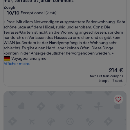
mer, terrasse et jardin communs
Zoagli
10.0
10/10
Exceptionnel
(2 avis)
sur
«
« Pros: Mit allem Notwendigen ausgestattete Ferienwohnung. Sehr
10,
P
schöne Lage auf dem Hügel, ruhig und erholsam. Cons: Die
Exceptionnel,
r
Terrasse/Garten ist nicht an die Wohnung angeschlossen, sondern
(2 avis)
o
nur durch ein Verlassen des Hauses zu erreichen und es gibt kein
s
WLAN (außerdem ist der Handyempfang in der Wohnung sehr
:
schlecht). Es gibt einen Herd, aber keinen Ofen. Diese Dinge
M
könnten in der Anzeige deutlicher hervorgehoben werden. »
i
Voyageur anonyme
t
Afficher moins
a
Le
214 €
l
nouveau
taxes et frais compris
l
prix
6 sept. - 7 sept.
e
est
m
de
Pitosforo by Interhome
N
214 €
o
t
w
e
n
d