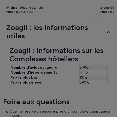
n
i
Michael
Séjour de 2 nuits
bruno
Séjou
Publié il y a 3 jours
Publié il y a
c
h
t
Zoagli : les informations
a
n
utiles
d
i
e
Zoagli : informations sur les
W
o
Complexes hôteliers
h
n
Nombre d’avis voyageurs
5 790
u
Nombre d’hébergements
4 145
n
Prix le plus bas
131 €
g
Prix le plus élevé
590 €
a
n
g
e
Foire aux questions
s
c
h
Que me réserve un séjour auprès d'un complexe touristique à
l
Zoagli ?