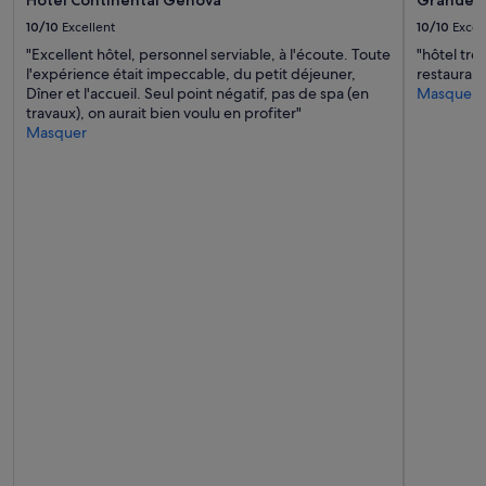
Hotel Continental Genova
Grande A
peuvent
o
s’appliquer.
10/10
Excellent
10/10
Excel
n
s
"Excellent hôtel, personnel serviable, à l'écoute. Toute
"hôtel trè
:
l'expérience était impeccable, du petit déjeuner,
restaurant
D
Dîner et l'accueil. Seul point négatif, pas de spa (en
Masquer
i
travaux), on aurait bien voulu en profiter"
e
Masquer
T
e
r
r
a
s
s
e
/
G
a
r
t
e
n
i
s
t