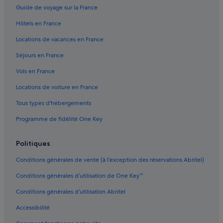
Chiavari : hôtels
Guide de voyage sur la France
Chiavari : hôtels à proximité
Hôtels en France
Chiavari : Lodges
Locations de vacances en France
Crocetta : hôtels
Séjours en France
Gare de Santa Margherita Ligure Portofino : Agrotourisme
Vols en France
Gare de Santa Margherita Ligure Portofino : Appart’hôtels
Locations de voiture en France
Gare de Santa Margherita Ligure Portofino : Châteaux
Tous types d'hébergements
Gare de Santa Margherita Ligure Portofino : Maison d’hôtes
Programme de fidélité One Key
Gare de Santa Margherita Ligure Portofino : hôtels à proximité
Gare de Santa Margherita Ligure Portofino : Lodges
Politiques
Gare de Zoagli : hôtels à proximité
Conditions générales de vente (à l’exception des réservations Abritel)
Leivi : Appart’hôtels
Conditions générales d’utilisation de One Key™
Leivi : Chambres d’hôtes
Conditions générales d’utilisation Abritel
Leivi : Maison d’hôtes
Accessibilité
Leivi : hôtels