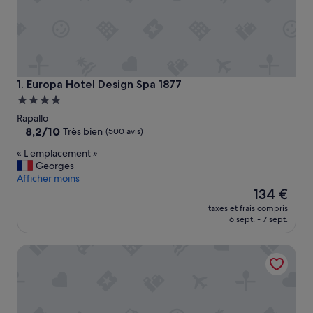
Europa Hotel Design Spa 1877
1. Europa Hotel Design Spa 1877
Hébergement
4.0 étoiles
Rapallo
8.2
8,2/10
Très bien
(500 avis)
sur
«
« L emplacement »
10,
L
Georges
Très
e
Afficher moins
bien,
m
Le
134 €
(500 avis)
p
nouveau
taxes et frais compris
l
prix
6 sept. - 7 sept.
a
est
c
de
Best Western Plus Tigullio Royal Hotel
e
134 €
m
e
n
t