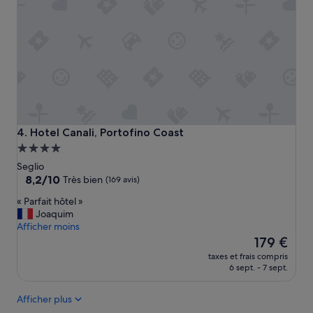
r
e
p
r
o
p
r
e
e
t
s
Hotel Canali, Portofino Coast
4. Hotel Canali, Portofino Coast
p
Hébergement
a
4.0 étoiles
c
Seglio
i
8.2
8,2/10
Très bien
(169 avis)
e
sur
«
« Parfait hôtel »
u
10,
P
Joaquim
s
Très
a
Afficher moins
e
bien,
r
Le
b
179 €
(169 avis)
f
nouveau
e
taxes et frais compris
a
prix
l
6 sept. - 7 sept.
i
est
l
t
de
e
Afficher plus
h
179 €
S