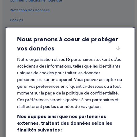
Comment fonctionne notre site
Leivi : Maisons de campagne
Leivi : Résidences de vacances
Protection des données
Leivi : Complexes hôteliers
Cookies
Nozarego : hôtels
Conditions générales d'utilisation
Nozarego : Lodges
Nous prenons à coeur de protéger
Mentions légales / Nous contacter
Orero : Maison d’hôtes
vos données
Directives de contenu et signalement de contenus
Paraggi : hôtels
Notre organisation et ses
16
partenaires stockent et/ou
Aide
Paraggi : Résidences de vacances
accèdent à des informations, telles que les identifiants
uniques de cookies pour traiter les données
Paraggi : Complexes hôteliers
Assistance
personnelles, sur un appareil. Vous pouvez accepter ou
Porto di Lavagna : hôtels à proximité
Annuler votre vol
gérer vos préférences en cliquant ci-dessous ou à tout
Rapallo : Agrotourisme
moment sur la page de la politique de confidentialité.
Annuler une réservation d'hôtel ou de location de vacances
Ces préférences seront signalées à nos partenaires et
Rapallo : Chambres d’hôtes
Délais de remboursement
n’affecteront pas les données de navigation.
Rapallo : Maison d’hôtes
Utiliser un bon de réduction Expedia
Nos équipes ainsi que nos partenaires
Rapallo : hôtels Hôtels acceptant les animaux de compagnie
externes, traitent des données selon les
Documents de voyage internationaux
finalités suivantes :
Rapallo : hôtels Hôtels avec bar