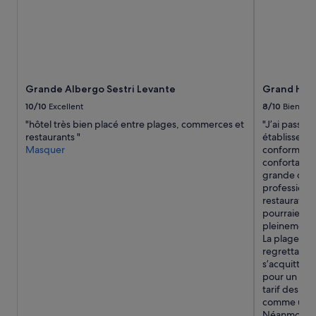
la
é
disponibilité
.
sont
p
susceptibles
r
de
o
changer.
c
Des
h
Grande Albergo Sestri Levante
Grand Hotel
conditions
e
supplémentaires
d
10/10
Excellent
8/10
Bien
peuvent
u
"hôtel très bien placé entre plages, commerces et
"J’ai passé 
s’appliquer.
c
restaurants "
établisseme
e
Masquer
conforme à l
n
confortable 
t
grande quali
r
professionn
e
restauration
à
pourraient t
p
pleinement à
i
La plage priv
e
regrettable 
d
s’acquitter 
.
pour un par
»
tarif des ch
comme un ser
Néanmoins, 