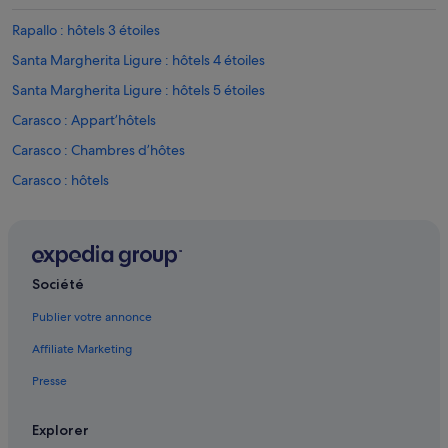
Rapallo : hôtels 3 étoiles
Santa Margherita Ligure : hôtels 4 étoiles
Santa Margherita Ligure : hôtels 5 étoiles
Carasco : Appart’hôtels
Carasco : Chambres d’hôtes
Carasco : hôtels
Carasco : Complexes hôteliers
Chiavari : Appart’hôtels
Chiavari : Auberges de jeunesse
Société
Chiavari : Maison d’hôtes
Publier votre annonce
Chiavari : hôtels Hôtels acceptant les animaux de compagnie
Affiliate Marketing
Chiavari : hôtels Hôtels avec parking
Presse
Chiavari : hôtels Hôtels de plage
Chiavari : hôtels Hôtels pas chers
Explorer