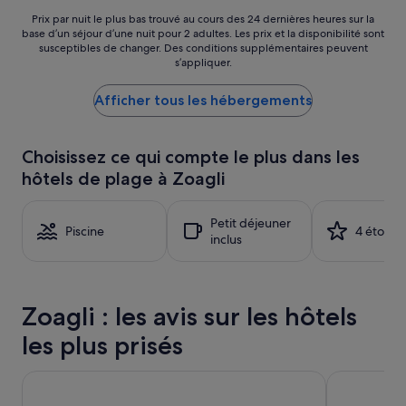
ô
D
t
Prix
B
Prix par nuit le plus bas trouvé au cours des 24 dernières heures sur la
e
base d’un séjour d’une nuit pour 2 adultes. Les prix et la disponibilité sont
par
.
susceptibles de changer. Des conditions supplémentaires peuvent
l
nuit
b
s’appliquer.
»
le
o
plus
n
Afficher tous les hébergements
bas
a
trouvé
c
au
c
cours
u
Choisissez ce qui compte le plus dans les
des
e
hôtels de plage à Zoagli
24 dernières
i
heures
l
sur
.
Petit déjeuner
la
Piscine
4 étoiles
p
inclus
base
a
d’un
r
séjour
k
d’une
i
Zoagli : les avis sur les hôtels
nuit
n
pour
g
les plus prisés
2 adultes.
f
Les
e
prix
Grande Albergo Sestri Levante
Grand Hotel 
r
et
m