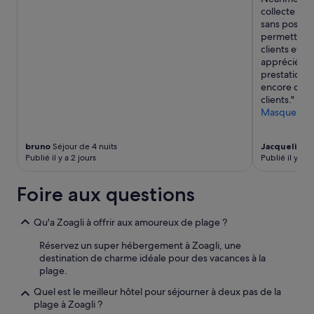
collecte et 
sans possibi
permettant 
clients et a
appréciée. 
prestations 
encore dava
clients."
Masquer
bruno
Séjour de 4 nuits
Jacqueline
S
Publié il y a 2 jours
Publié il y a 
Foire aux questions
Qu'a Zoagli à offrir aux amoureux de plage ?
Réservez un super hébergement à Zoagli, une
destination de charme idéale pour des vacances à la
plage.
Quel est le meilleur hôtel pour séjourner à deux pas de la
plage à Zoagli ?