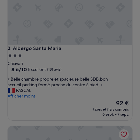
l
e
t
b
i
e
n
s
i
Albergo Santa Maria
3. Albergo Santa Maria
t
Hébergement
u
3.0 étoiles
é
Chiavari
»
8.6
8,6/10
Excellent
(181 avis)
sur
«
« Belle chambre propre et spacieuse belle SDB.bon
10,
B
accueil.parking fermé.proche du centre à pied. »
Excellent,
e
PASCAL
(181 avis)
l
Afficher moins
l
Le
92 €
e
nouveau
taxes et frais compris
c
prix
6 sept. - 7 sept.
h
est
a
de
Hotel Canali, Portofino Coast
m
92 €
b