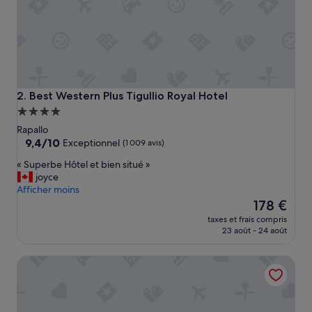
»
Best Western Plus Tigullio Royal Hotel
2. Best Western Plus Tigullio Royal Hotel
Hébergement
4.0 étoiles
Rapallo
9.4
9,4/10
Exceptionnel
(1 009 avis)
sur
«
« Superbe Hôtel et bien situé »
10,
S
joyce
Exceptionnel,
u
Afficher moins
(1 009 avis)
p
Le
178 €
e
nouveau
taxes et frais compris
r
prix
23 août - 24 août
b
est
e
de
Albergo Santa Maria
H
178 €
ô
t
e