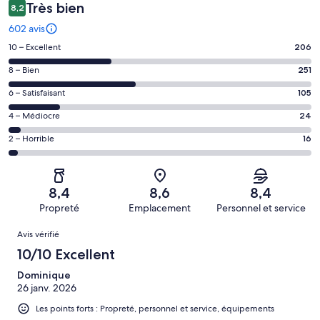
Très bien
8,2
602 avis
Note
10 – Excellent
206
des
Note
8 – Bien
251
voyageurs
des
de 10
Note
6 – Satisfaisant
105
voyageurs
(Excellent),
des
de 8
Note
4 – Médiocre
24
d’après 206 avis
voyageurs
(Bien),
des
sur 602.
de 6
Note
2 – Horrible
16
d’après 251 avis
voyageurs
(Satisfaisant),
des
sur 602.
de 4
d’après 105 avis
voyageurs
(Médiocre),
sur 602.
de 2
d’après 24 avis
8,4
8,6
8,4
(Horrible),
sur 602.
Propreté
Emplacement
Personnel et service
d’après 16 avis
Avis
sur 602.
Avis vérifié
10/10 Excellent
Dominique
26 janv. 2026
Les points forts : Propreté, personnel et service, équipements