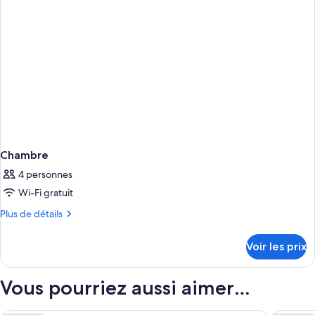
Chambre
Chambre
4 personnes
Wi-Fi gratuit
Plus
Plus de détails
de
détails
Voir les prix
sur
le
type
Vous pourriez aussi aimer…
de
chambre
Chambre