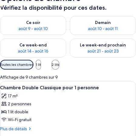
Vérifiez la disponibilité pour ces dates.
Vérifier la disponibilité pour ce soir août 9 - août 10
Vérifier la disponibilité pour 
Ce soir
Demain
août 9 - août 10
août 10 - août 11
Vérifier la disponibilité pour ce week-end août 14 - août 16
Vérifier la disponibilité pour
Ce week-end
Le week-end prochain
août 14 - août 16
août 21 - août 23
Filtres
Toutes les chambres
1 lit
2 lits
disponibles
pour
Affichage de 9 chambres sur 9
les
Afficher
Une chambre d’hôtel avec un grand lit,
5
Chambre Double Classique pour 1 personne
chambres
toutes
17 m²
les
2 personnes
photos
pour
1 lit double
ce
Wi-Fi gratuit
type
Plus
Plus de détails
de
de