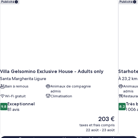
Villa Gelsomino Exclusive House - Adults only
Starhote
Publicité
Publicité
Villa Gelsomino Exclusive House - Adults only
Starhote
Santa Margherita Ligure
À 23,2 km 
Bain à remous
Animaux de compagnie
Animaux
admis
admis
Wi-Fi gratuit
Climatisation
Restaura
9.8
8.2
Exceptionnel
Très 
9,8
8,2
sur
sur
81 avis
1 006 
10,
10,
Le
203 €
Exceptionnel,
Très
nouveau
taxes et frais compris
81 avis
bien,
prix
22 août - 23 août
1 006 avis
est