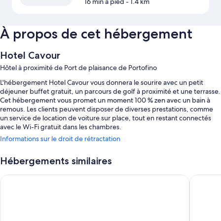
16 min à pied
- 1.4 km
À propos de cet hébergement
Hotel Cavour
Hôtel à proximité de Port de plaisance de Portofino
L'hébergement Hotel Cavour vous donnera le sourire avec un petit
déjeuner buffet gratuit, un parcours de golf à proximité et une terrasse.
Cet hébergement vous promet un moment 100 % zen avec un bain à
remous. Les clients peuvent disposer de diverses prestations, comme
un service de location de voiture sur place, tout en restant connectés
avec le Wi-Fi gratuit dans les chambres.
Informations sur le droit de rétractation
Autres petits plus de cet hôtel :
Service de conciergerie, une consigne à bagages et réception
Hébergements similaires
ouverte 24 h/24
Best Western Plus Tigullio Royal Hotel
Hotel Ita
Mobilier d'extérieur, hébergement non-fumeurs et ascenseur
Coffre-fort à la réception, clubs de golf sur place et équipement
pour activités nautiques
Les avis voyageurs sont dithyrambiques concernant le personnel