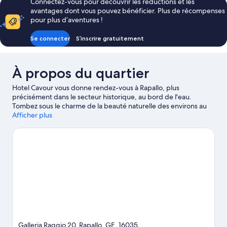
Connectez-vous pour découvrir les réductions et les
de
avantages dont vous pouvez bénéficier. Plus de récompenses
203 €
pour plus d’aventures !
Se connecter
S’inscrire gratuitement
À propos du quartier
Hotel Cavour vous donne rendez-vous à Rapallo, plus
précisément dans le secteur historique, au bord de l'eau.
Tombez sous le charme de la beauté naturelle des environs au
détour des emblématiques Plage de Paraggi et Plage de San
Afficher plus
Michele di Pagana, ou accordez-vous un après-midi de détente
aux célèbres Rocher des Mille et Bowling de Sestri Levante.
Découvrez le kayak et la plongée sous-marine sur les points
d'eau des environs ou faites le plein d'aventures en plein air en
vous adonnant à différentes activités telles que la randonnée à
pied ou à vélo et les promenades à cheval.
Consultez notre
guide de voyage sur Rapallo
Galleria Raggio 20, Rapallo, GE, 16035