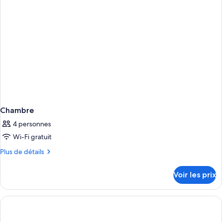
Chambre
Chambre
4 personnes
Wi-Fi gratuit
Plus
Plus de détails
de
détails
Voir les prix
sur
le
type
de
chambre