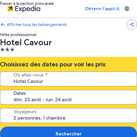
Passer à la section principale
Obtenir l’appli
Afficher tous les hébergements
Hôte professionnel
Hotel Cavour
Hébergement
3.0 étoiles
Choisissez des dates pour voir les prix
Où allez-vous ?
Dates
Voyageurs
Rechercher