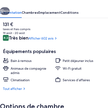
cédent
Suivant
43+
Présentation
Chambres
Emplacement
Conditions
Le
131 €
prix
taxes et frais compris
actuel
19 août - 20 août
est
Avis
Très bien
8,2
Afficher 602 avis
8,2 sur 10
de
voyageurs
131 €.
Équipements populaires
Bain à remous
Petit déjeuner inclus
Détail de l’extérieur
Animaux de compagnie
Wi-Fi gratuit
admis
Climatisation
Services d’affaires
Tout afficher
Options de chambre