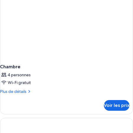
Chambre
Triple
Chambre
4 personnes
Wi-Fi gratuit
Plus
Plus de détails
de
détails
Voir les prix
sur
le
type
de
chambre