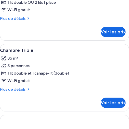
pour
1 lit double OU 2 lits 1 place
ce
Wi-Fi gratuit
type
Plus
Plus de détails
de
de
chambre :
détails
Voir les prix
sur
Chambre
le
Double
type
Afficher
Une chambre d’hôtel avec un grand lit,
Classique
6
de
Chambre Triple
toutes
chambre
35 m²
Chambre
les
Double
3 personnes
photos
Classique
pour
1 lit double et 1 canapé-lit (double)
ce
Wi-Fi gratuit
type
Plus
Plus de détails
de
de
chambre :
détails
Voir les prix
sur
Chambre
le
Triple
type
de
chambre