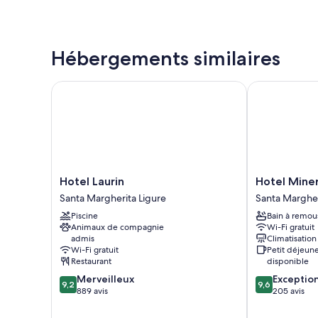
Hébergements similaires
Hotel Laurin
Hotel Minerv
Hotel
Hotel
Hotel Laurin
Hotel Mine
Laurin
Minerva
Santa Margherita Ligure
Santa Margher
Santa
Santa
Piscine
Bain à remou
Margherita
Margherita
Animaux de compagnie
Wi-Fi gratuit
Ligure
Ligure
admis
Climatisation
Wi-Fi gratuit
Petit déjeun
Restaurant
disponible
9.2
9.6
Merveilleux
Exceptio
9,2
9,6
sur
sur
889 avis
205 avis
10,
10,
Merveilleux,
Exceptionnel,