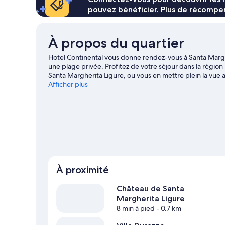
Suite
pouvez bénéficier. Plus de récompen
Junior
À propos du quartier
Hotel Continental vous donne rendez-vous à Santa Margher
une plage privée. Profitez de votre séjour dans la régio
Santa Margherita Ligure, ou vous en mettre plein la vue
Découvrez le kayak et la plongée sous-marine sur les poin
Afficher plus
vous adonnant à différentes activités telles que la rand
guide de voyage sur Santa Margherita Ligure
À proximité
Château de Santa
Margherita Ligure
8 min à pied
- 0.7 km