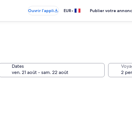
•
Ouvrir l’appli
EUR
Publier votre annon
Dates
Voya