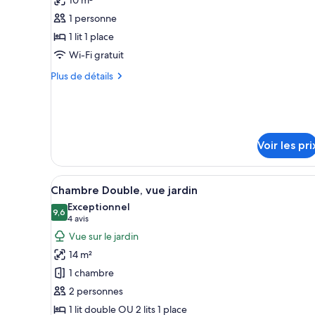
pour
1 personne
ce
1 lit 1 place
type
Wi-Fi gratuit
de
chambre :
Plus
Plus de détails
de
Chambre
détails
Simple
sur
le
type
Voir les pri
de
chambre
Chambre
Afficher
Une chambre d’hôtel avec un gr
35
Simple
Chambre Double, vue jardin
toutes
Exceptionnel
les
9,6
9,6 sur 10
(4 avis)
4 avis
photos
Vue sur le jardin
pour
14 m²
ce
1 chambre
type
2 personnes
de
1 lit double OU 2 lits 1 place
chambre :