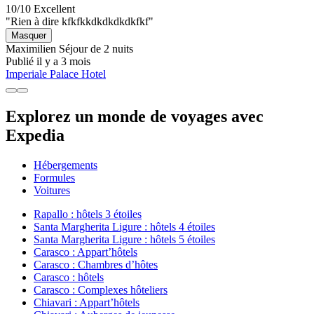
10/10
Excellent
"Rien à dire kfkfkkdkdkdkdkfkf"
Masquer
Maximilien
Séjour de 2 nuits
Publié il y a 3 mois
Imperiale Palace Hotel
Explorez un monde de voyages avec
Expedia
Hébergements
Formules
Voitures
Rapallo : hôtels 3 étoiles
Santa Margherita Ligure : hôtels 4 étoiles
Santa Margherita Ligure : hôtels 5 étoiles
Carasco : Appart’hôtels
Carasco : Chambres d’hôtes
Carasco : hôtels
Carasco : Complexes hôteliers
Chiavari : Appart’hôtels