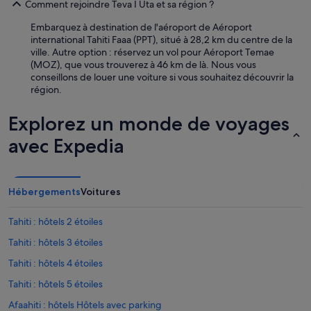
r
Comment rejoindre Teva I Uta et sa région ?
e
Embarquez à destination de l'aéroport de Aéroport
s
international Tahiti Faaa (PPT), situé à 28,2 km du centre de la
m
ville. Autre option : réservez un vol pour Aéroport Temae
o
(MOZ), que vous trouverez à 46 km de là. Nous vous
y
conseillons de louer une voiture si vous souhaitez découvrir la
e
région.
n
)
.
Explorez un monde de voyages
A
avec Expedia
m
o
n
a
r
Hébergements
Voitures
r
i
Tahiti : hôtels 2 étoiles
v
é
Tahiti : hôtels 3 étoiles
e
Tahiti : hôtels 4 étoiles
j
'
Tahiti : hôtels 5 étoiles
a
u
Afaahiti : hôtels Hôtels avec parking