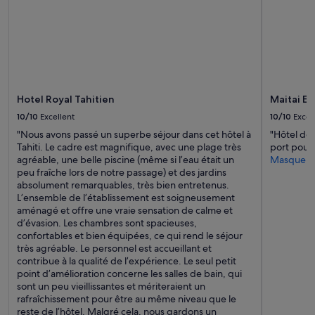
disponibilité
m
L
sont
e
e
susceptibles
n
1
de
t
e
changer.
s
r
Des
d
m
conditions
e
a
supplémentaires
l
i
Hotel Royal Tahitien
Maitai Ex
peuvent
a
,
s’appliquer.
10/10
Excellent
10/10
Excel
c
i
u
"Nous avons passé un superbe séjour dans cet hôtel à
"Hôtel de
l
i
Tahiti. Le cadre est magnifique, avec une plage très
port pour 
s
s
agréable, une belle piscine (même si l’eau était un
Masquer
o
i
peu fraîche lors de notre passage) et des jardins
n
n
absolument remarquables, très bien entretenus.
t
e
L’ensemble de l’établissement est soigneusement
b
f
aménagé et offre une vraie sensation de calme et
o
o
d’évasion. Les chambres sont spacieuses,
n
n
confortables et bien équipées, ce qui rend le séjour
d
c
très agréable. Le personnel est accueillant et
é
t
contribue à la qualité de l’expérience. Le seul petit
l
i
point d’amélioration concerne les salles de bain, qui
a
o
sont un peu vieillissantes et mériteraient un
t
n
rafraîchissement pour être au même niveau que le
e
n
reste de l’hôtel. Malgré cela, nous gardons un
r