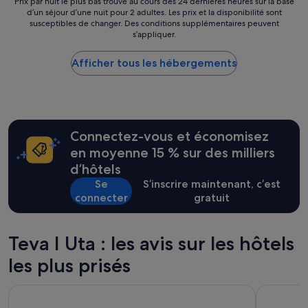
Prix
Prix par nuit le plus bas trouvé au cours des 24 dernières heures sur la base
a
e
d’un séjour d’une nuit pour 2 adultes. Les prix et la disponibilité sont
par
p
u
susceptibles de changer. Des conditions supplémentaires peuvent
nuit
i
d
s’appliquer.
le
s
e
plus
c
s
Afficher tous les hébergements
bas
i
c
trouvé
n
o
au
e
c
cours
t
k
des
r
t
24 dernières
è
a
Connectez-vous et économisez
heures
s
i
sur
en moyenne 15 % sur des milliers
b
l
la
i
d’hôtels
s
base
e
d
Se
S’inscrire maintenant, c’est
d’un
n
i
connecter
gratuit
séjour
L
f
d’une
e
f
nuit
s
é
pour
Teva I Uta : les avis sur les hôtels
é
r
2 adultes.
q
e
les plus prisés
Les
u
n
prix
i
t
et
p
Hotel Royal Tahitien
Maitai Exp
s
la
e
.