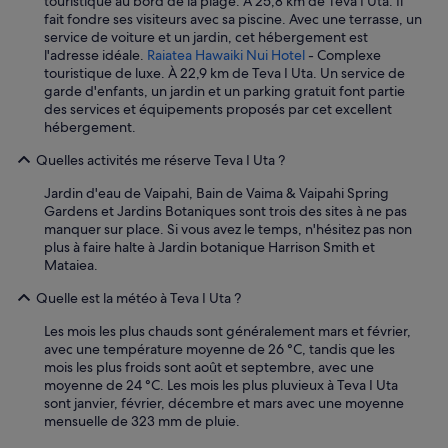
touristique au bord de la plage. À 25,8 km de Teva I Uta. Il
p
fait fondre ses visiteurs avec sa piscine. Avec une terrasse, un
a
service de voiture et un jardin, cet hébergement est
s
l'adresse idéale.
Raiatea Hawaiki Nui Hotel
- Complexe
p
touristique de luxe. À 22,9 km de Teva I Uta. Un service de
o
garde d'enfants, un jardin et un parking gratuit font partie
u
des services et équipements proposés par cet excellent
v
hébergement.
o
i
Quelles activités me réserve Teva I Uta ?
r
s
Jardin d'eau de Vaipahi, Bain de Vaima & Vaipahi Spring
i
Gardens et Jardins Botaniques sont trois des sites à ne pas
t
manquer sur place. Si vous avez le temps, n'hésitez pas non
u
plus à faire halte à Jardin botanique Harrison Smith et
e
Mataiea.
r
m
Quelle est la météo à Teva I Uta ?
a
t
Les mois les plus chauds sont généralement mars et février,
a
avec une température moyenne de 26 °C, tandis que les
b
mois les plus froids sont août et septembre, avec une
l
moyenne de 24 °C. Les mois les plus pluvieux à Teva I Uta
e
sont janvier, février, décembre et mars avec une moyenne
(
mensuelle de 323 mm de pluie.
t