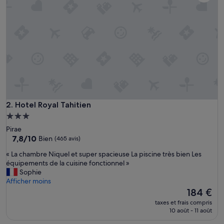
c
t
e
m
e
n
t
a
p
p
r
o
Hotel Royal Tahitien
2. Hotel Royal Tahitien
v
Hébergement
i
3.0 étoiles
Pirae
s
7.8
7,8/10
Bien
(465 avis)
i
sur
o
«
« La chambre Niquel et super spacieuse La piscine très bien Les
10,
n
L
équipements de la cuisine fonctionnel »
Bien,
n
a
Sophie
(465 avis)
é
c
Afficher moins
m
h
Le
184 €
a
a
nouveau
i
taxes et frais compris
m
prix
10 août - 11 août
s
b
est
s