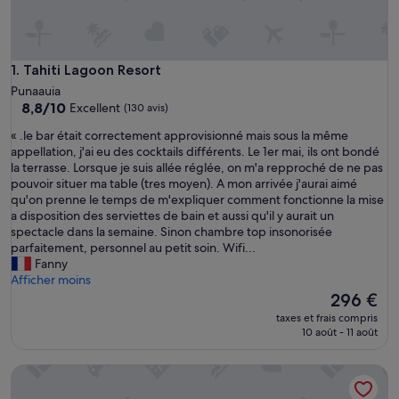
Tahiti Lagoon Resort
1. Tahiti Lagoon Resort
Punaauia
8.8
8,8/10
Excellent
(130 avis)
sur
«
« .le bar était correctement approvisionné mais sous la même
10,
.
appellation, j'ai eu des cocktails différents. Le 1er mai, ils ont bondé
Excellent,
l
la terrasse. Lorsque je suis allée réglée, on m'a repproché de ne pas
(130 avis)
e
pouvoir situer ma table (tres moyen). A mon arrivée j'aurai aimé
b
qu'on prenne le temps de m'expliquer comment fonctionne la mise
a
a disposition des serviettes de bain et aussi qu'il y aurait un
r
spectacle dans la semaine. Sinon chambre top insonorisée
é
parfaitement, personnel au petit soin. Wifi...
t
Fanny
a
Afficher moins
i
Le
296 €
t
nouveau
taxes et frais compris
c
prix
10 août - 11 août
o
est
r
de
Hotel Royal Tahitien
r
296 €
e