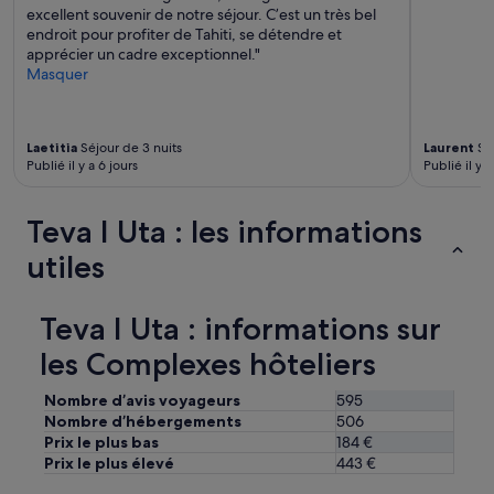
e
excellent souvenir de notre séjour. C’est un très bel
r
l
endroit pour profiter de Tahiti, se détendre et
a
»
apprécier un cadre exceptionnel."
s
Masquer
s
e
.
L
Laetitia
Séjour de 3 nuits
Laurent
Séj
o
Publié il y a 6 jours
Publié il y a
r
s
q
Teva I Uta : les informations
u
e
utiles
j
e
s
Teva I Uta : informations sur
u
les Complexes hôteliers
i
s
a
Nombre d’avis voyageurs
595
l
Nombre d’hébergements
506
l
Prix le plus bas
184 €
é
Prix le plus élevé
443 €
e