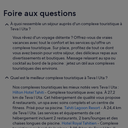
r
é
g
Foire aux questions
l
é
À quoi ressemble un séjour auprès d'un complexe touristique à
e
Teva I Uta ?
,
o
Vous rêvez d'un voyage détente ? Offrez-vous de vraies
n
vacances avec tout le confort et les services qu'offre un
m
complexe touristique. Sur place, profitez de tout ce dont
'
vous avez besoin pour votre séjour, des délicieux repas aux
a
divertissements et boutiques. Massage relaxant au spa ou
r
cocktail au bord de la piscine : jetez un œil aux complexes
e
touristiques des environs.
p
p
Quel est le meilleur complexe touristique à Teva I Uta ?
r
Nos complexes touristiques les mieux notés vers Teva I Uta :
o
Hilton Hotel Tahiti
- Complexe touristique avec spa. À 27,2
c
km de Teva I Uta. Cet hébergement de qualité vous propose
h
4 restaurants, un spa avec soins complets et un centre de
é
fitness. Prisé pour sa piscine.
Tahiti Lagoon Resort
- À 24,4 km
d
de Teva I Uta. Les services et équipements de cet
e
hébergement incluent 2 restaurants, 2 bars/lounges et des
n
chaises longues de piscine.
Hotel Royal Tahitien
- Complexe
e