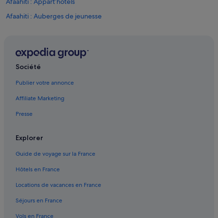
Afaahiti : Appart’hôtels
Afaahiti : Auberges de jeunesse
Afaahiti : Maison d’hôtes
Afaahiti : hôtels Hôtels avec parking
Afaahiti : hôtels Hôtels avec restaurant
Société
Afaahiti : hôtels Hôtels d’aventure
Publier votre annonce
Afaahiti : hôtels Hôtels pas chers
Affiliate Marketing
Afaahiti : hôtels
Presse
Afaahiti : Lodges
Afaahiti : Pensions
Explorer
Hitiaa : hôtels Hôtels d’affaires
Guide de voyage sur la France
Hitiaa : hôtels
Hôtels en France
Mataiea : hôtels
Locations de vacances en France
Plage de Maui : hôtels à proximité
Séjours en France
Pueu : hôtels
Vols en France