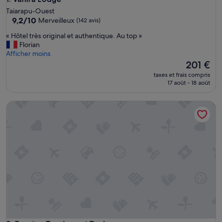
Taiarapu-Ouest
9.2
9,2/10
Merveilleux
(142 avis)
sur
«
« Hôtel très original et authentique. Au top »
10,
H
Florian
Merveilleux,
ô
Afficher moins
(142 avis)
t
Le
201 €
e
nouveau
taxes et frais compris
l
prix
17 août - 18 août
t
est
r
de
Pension Terehaunui Teahupoo
è
201 €
s
o
r
i
g
i
n
a
l
e
t
a