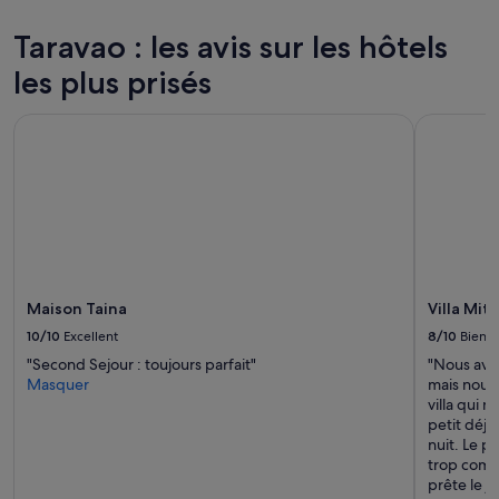
nuit
pour
Taravao : les avis sur les hôtels
2 adultes.
les plus prisés
Les
prix
et
Maison Taina
Villa Mitir
la
disponibilité
sont
susceptibles
de
changer.
Des
conditions
supplémentaires
Maison Taina
Villa Mit
peuvent
s’appliquer.
10/10
Excellent
8/10
Bien
"Second Sejour : toujours parfait"
"Nous avon
Masquer
mais nous
villa qui n
petit déje
nuit. Le p
trop compr
prête le j