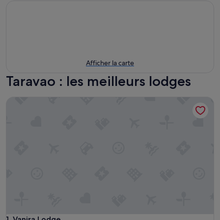
Afficher la carte
Taravao : les meilleurs lodges
Vanira Lodge
Vanira Lodge
1. Vanira Lodge