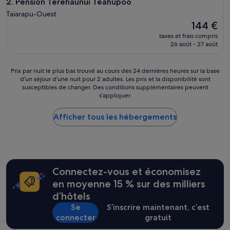
u
Pension Terehaunui Teahupoo
2. Pension Terehaunui Teahupoo
t
Taiarapu-Ouest
h
Le
144 €
e
nouveau
taxes et frais compris
n
prix
26 août - 27 août
t
est
i
de
q
144 €
Prix
Prix par nuit le plus bas trouvé au cours des 24 dernières heures sur la base
u
d’un séjour d’une nuit pour 2 adultes. Les prix et la disponibilité sont
par
e
susceptibles de changer. Des conditions supplémentaires peuvent
nuit
.
s’appliquer.
le
A
plus
u
Afficher tous les hébergements
bas
t
trouvé
o
au
p
cours
»
des
24 dernières
Connectez-vous et économisez
heures
sur
en moyenne 15 % sur des milliers
la
d’hôtels
base
Se
S’inscrire maintenant, c’est
d’un
connecter
gratuit
séjour
d’une