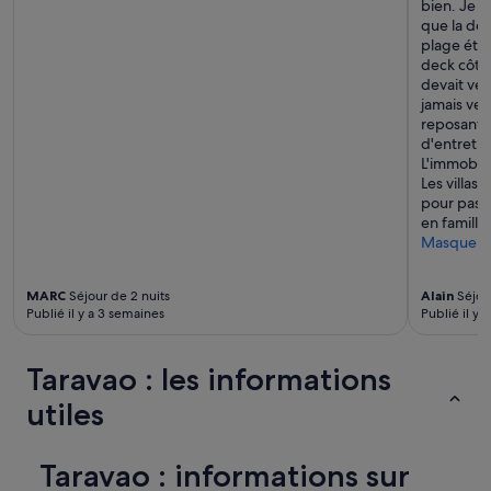
bien. Je d
que la deu
plage éta
deck côté 
devait veni
jamais ven
reposant, 
d'entretie
L'immobili
Les villas 
pour passe
en famille
Masquer
MARC
Séjour de 2 nuits
Alain
Séjour
Publié il y a 3 semaines
Publié il y a
Taravao : les informations
utiles
Taravao : informations sur