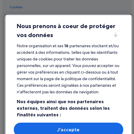
Cookies
Conditions générales d'utilisation
Nous prenons à coeur de protéger
Mentions légales / Nous contacter
vos données
Directives de contenu et signalement de contenus
Notre organisation et ses
16
partenaires stockent et/ou
Aide
accèdent à des informations, telles que les identifiants
uniques de cookies pour traiter les données
Assistance
personnelles, sur un appareil. Vous pouvez accepter ou
Annuler votre vol
gérer vos préférences en cliquant ci-dessous ou à tout
moment sur la page de la politique de confidentialité.
Annuler une réservation d'hôtel ou de location de vacances
Ces préférences seront signalées à nos partenaires et
Délais de remboursement
n’affecteront pas les données de navigation.
Utiliser un bon de réduction Expedia
Nos équipes ainsi que nos partenaires
externes, traitent des données selon les
Documents de voyage internationaux
finalités suivantes :
Utiliser des données de géolocalisation précises. Analyser
activement les caractéristiques de l’appareil pour
J'accepte
l’identification. Stocker et/ou accéder à des informations