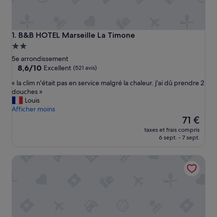
B&B HOTEL Marseille La Timone
1. B&B HOTEL Marseille La Timone
Hébergement
2.0 étoiles
5e arrondissement
8.6
8,6/10
Excellent
(521 avis)
sur
«
« la clim n'était pas en service malgré la chaleur. j'ai dû prendre 2
10,
l
douches »
Excellent,
a
Louis
(521 avis)
c
Afficher moins
l
Le
71 €
i
nouveau
taxes et frais compris
m
prix
6 sept. - 7 sept.
n
est
'
de
Aparthotel Adagio Marseille Timone
é
71 €
t
a
i
t
p
a