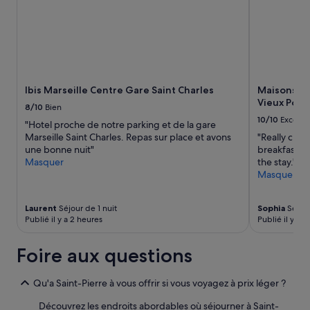
r
d’une
c
e
nuit
a
s
pour
s
a
2 adultes.
s
n
Les
é
s
prix
.
c
et
.
Ibis Marseille Centre Gare Saint Charles
Maisons du
l
la
.
Vieux Port
i
disponibilité
O
8/10
Bien
m
sont
n
10/10
Excelle
"Hotel proche de notre parking et de la gare
a
susceptibles
e
Marseille Saint Charles. Repas sur place et avons
"Really clea
t
de
n
une bonne nuit"
breakfast an
i
changer.
t
Masquer
the stay."
s
Des
e
Masquer
a
conditions
n
t
supplémentaires
d
i
peuvent
t
Laurent
Séjour de 1 nuit
Sophia
Séjour
o
s’appliquer.
o
Publié il y a 2 heures
Publié il y a 
n
u
,
t
Foire aux questions
a
d
l
e
o
p
Qu'a Saint-Pierre à vous offrir si vous voyagez à prix léger ?
r
u
s
Découvrez les endroits abordables où séjourner à Saint-
i