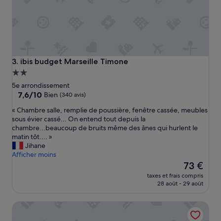
,
.
t
j
o
'
u
a
t
i
é
d
t
û
ibis budget Marseille Timone
3. ibis budget Marseille Timone
a
p
Hébergement
i
r
2.0 étoiles
t
5e arrondissement
e
c
7.6
7,6/10
n
Bien
(340 avis)
o
sur
d
«
« Chambre salle, remplie de poussière, fenêtre cassée, meubles
n
10,
r
C
sous évier cassé... On entend tout depuis la
f
Bien,
e
h
chambre...beaucoup de bruits même des ânes qui hurlent le
o
(340 avis)
2
a
matin tôt.... »
r
d
m
Jihane
m
o
b
Afficher moins
e
u
r
Le
»
73 €
c
e
nouveau
h
taxes et frais compris
s
prix
e
28 août - 29 août
a
est
s
l
de
»
Montempô Marseille Centre Dôme
l
73 €
e