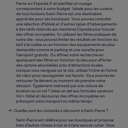
q
Pierre sur Expedia.fr et planifiez un voyage
s
u
correspondant à votre budget. Idéale pour les curieux
l
e
de tous horizons Saint-Pierre est une destination
a
a
appréciée pour ses boutiques. Vous pouvez consulter
c
l
une sélection d'hôtels et d'autres types d'hébergements
h
'
à des tarifs réservés aux membres Expedia pour trouver
a
a
des offres incroyables. En utilisant les filtres pratiques de
m
c
notre site, vous pouvez limiter les résultats en fonction du
b
c
tarif à la nuitée ou en fonction des équipements les plus
r
u
demandés comme le parking et une navette pour
e
e
l'aéroport gratuits. Ou affinez votre recherche en
.
i
appliquant des filtres en fonction du lieu pour afficher
.
l
des options abordables près d'attractions locales.
.
i
Lorsque vous naviguez sur le site, utilisez l'icône en forme
b
l
de cœur pour sauvegarder vos favoris. Vous pourrez les
e
y
retrouver facilement au moment de prendre votre
a
a
décision. Également intéressé par une voiture de
u
l
location ou un vol ? Jetez un œil aux formules vacances
c
a
Vol + Hôtel et découvrez des offres incroyables en
o
c
prévoyant votre transport en même temps.
u
l
p
Quelles sont les curiosités à découvrir à Saint-Pierre ?
i
d
m
e
Saint-Pierre est célèbre pour ses boutiques et propose
a
b
bien d'autres choses à voir et à faire sans se ruiner. Vous
t
r