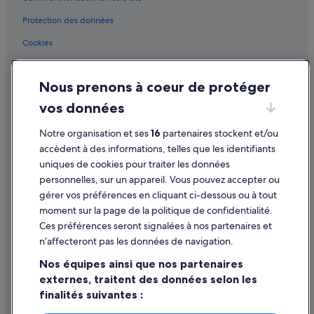
La Timone : hôtels Hôtels avec suites
r
t
La Timone : hôtels Hôtels de plage
Protection des données
i
r
La Timone : hôtels
Cookies
s
Les Chartreux : hôtels Hôtels-boutiques
o
Conditions générales d'utilisation
i
Les Cinq Avenues : hôtels
Nous prenons à coeur de protéger
Mentions légales / Nous contacter
s
j
Marseille : Agrotourisme
vos données
Directives de contenu et signalement de contenus
'
Marseille : Appart’hôtels
a
Notre organisation et ses
16
partenaires stockent et/ou
u
Aide
Marseille : Auberges de jeunesse
accèdent à des informations, telles que les identifiants
r
uniques de cookies pour traiter les données
a
Marseille : Auberges
Assistance
i
personnelles, sur un appareil. Vous pouvez accepter ou
Marseille : Bateaux de croisière
s
Annuler votre vol
gérer vos préférences en cliquant ci-dessous ou à tout
d
Marseille : Chambres d’hôtes
moment sur la page de la politique de confidentialité.
Annuler une réservation d'hôtel ou de location de vacances
e
Ces préférences seront signalées à nos partenaires et
s
Marseille : Châteaux
Délais de remboursement
f
n’affecteront pas les données de navigation.
Marseille : Maison d’hôtes
r
Utiliser un bon de réduction Expedia
Nos équipes ainsi que nos partenaires
a
Marseille : hôtels Hôtels avec parking
i
externes, traitent des données selon les
Documents de voyage internationaux
s
finalités suivantes :
Marseille : hôtels Hôtels avec suites
.