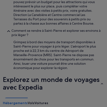
pouvez prévoir un budget pour les attractions qui vous
i
u
intéressent le plus sur place, puis compléter votre
s
i
itinéraire avec des visites à petits prix, voire gratuites.
a
t
Direction La Canebière et Centre commercial Les
t
s
Terrasses du Port pour des souvenirs à petits prix ou
i
m
partez à la chasse aux bonnes affaires à Centre Bourse.
o
ê
n
m
Comment se rendre à Saint-Pierre et explorer ses environs à
,
e
prix léger ?
l
d
e
Grimpez à bord des moyens de transport disponibles à
e
d
Saint-Pierre pour voyager à prix léger. L'aéroport le plus
s
e
proche est à 22,3 km du centre de Aéroport de
â
u
Marseille-Provence (MRS). Saint-Pierre ne dispose pas
n
x
énormément de choix pour les transports en commun.
e
i
Ainsi, louer une voiture pourrait être une solution
s
è
économique pour explorer la région.
q
m
u
e
i
Explorez un monde de voyages
j
h
o
avec Expedia
u
u
r
r
l
j
e
'
n
Hébergements
Vols
Voitures
a