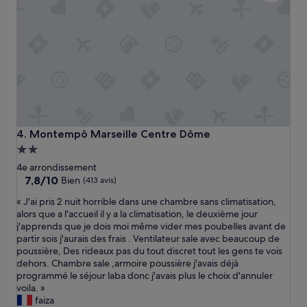
,
r
e
m
p
l
i
e
d
e
p
Montempô Marseille Centre Dôme
4. Montempô Marseille Centre Dôme
o
Hébergement
u
2.0 étoiles
s
4e arrondissement
s
7.8
7,8/10
Bien
(413 avis)
i
sur
«
« J'ai pris 2 nuit horrible dans une chambre sans climatisation,
è
10,
J
alors que a l'accueil il y a la climatisation, le deuxième jour
r
Bien,
'
j'apprends que je dois moi même vider mes poubelles avant de
e
(413 avis)
a
partir sois j'aurais des frais . Ventilateur sale avec beaucoup de
,
i
poussière, Des rideaux pas du tout discret tout les gens te vois
f
p
dehors. Chambre sale ,armoire poussière j'avais déjà
e
r
programmé le séjour laba donc j'avais plus le choix d'annuler
n
i
voila. »
ê
s
faiza
t