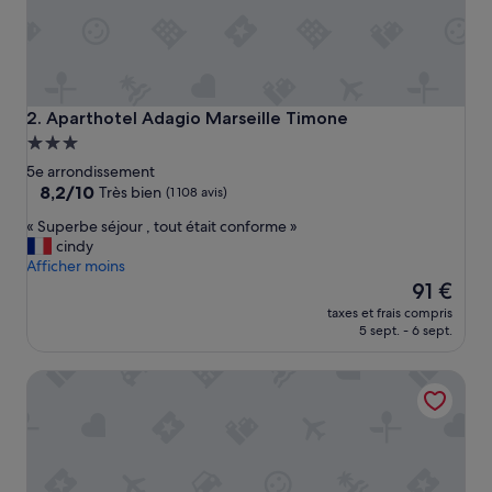
s
e
n
s
e
r
Aparthotel Adagio Marseille Timone
2. Aparthotel Adagio Marseille Timone
v
Hébergement
i
3.0 étoiles
c
5e arrondissement
e
8.2
8,2/10
Très bien
(1 108 avis)
m
sur
«
« Superbe séjour , tout était conforme »
a
10,
S
cindy
l
Très
u
Afficher moins
g
bien,
p
Le
r
91 €
(1 108 avis)
e
nouveau
é
taxes et frais compris
r
prix
l
5 sept. - 6 sept.
b
est
a
e
de
c
ibis budget Marseille Timone
s
91 €
h
é
a
j
l
o
e
u
u
r
r