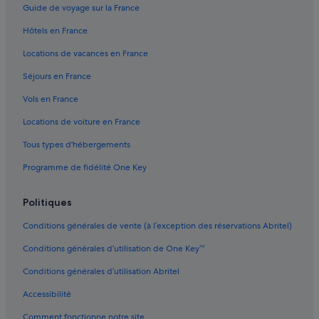
Guide de voyage sur la France
d
Gare de Marseille-Saint-Charles : Chambres d’hôtes
e
Hôtels en France
r
Gare de Marseille-Saint-Charles : hôtels à proximité
m
Locations de vacances en France
Gare de Marseille-Saint-Charles : Maisons de ville
e
s
Séjours en France
Gare de Marseille-Saint-Charles : Résidences de vacances
p
Vols en France
o
Hôpital de la Timone : hôtels à proximité
u
Locations de voiture en France
La Belle de Mai : hôtels
b
e
Tous types d'hébergements
La Canebière : hôtels à proximité
l
l
Programme de fidélité One Key
La Capelette : hôtels Hôtels-boutiques
e
La Capelette : hôtels Hôtels avec spa
s
Politiques
a
La Capelette : hôtels
v
Conditions générales de vente (à l’exception des réservations Abritel)
a
La Castellane : hôtels Hôtels avec suites
n
Conditions générales d’utilisation de One Key™
La Castellane : hôtels Hôtels d’affaires
t
d
Conditions générales d’utilisation Abritel
La Castellane : hôtels
e
p
Accessibilité
La Conception : hôtels
a
Comment fonctionne notre site