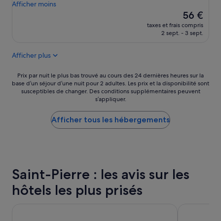
2
Afficher moins
r
n
Le
e
56 €
u
nouveau
c
taxes et frais compris
i
prix
a
2 sept. - 3 sept.
t
est
s
h
de
s
Afficher plus
o
56 €
é
r
e
r
Prix
,
Prix par nuit le plus bas trouvé au cours des 24 dernières heures sur la
i
base d’un séjour d’une nuit pour 2 adultes. Les prix et la disponibilité sont
par
m
susceptibles de changer. Des conditions supplémentaires peuvent
b
nuit
e
s’appliquer.
l
le
u
e
plus
b
d
Afficher tous les hébergements
bas
l
a
trouvé
e
n
au
s
s
cours
s
u
des
o
n
24 dernières
u
Saint-Pierre : les avis sur les
e
heures
s
c
sur
é
hôtels les plus prisés
h
la
v
a
base
i
m
Ibis Marseille Centre Gare Saint Charles
Maisons du 
d’un
e
b
séjour
r