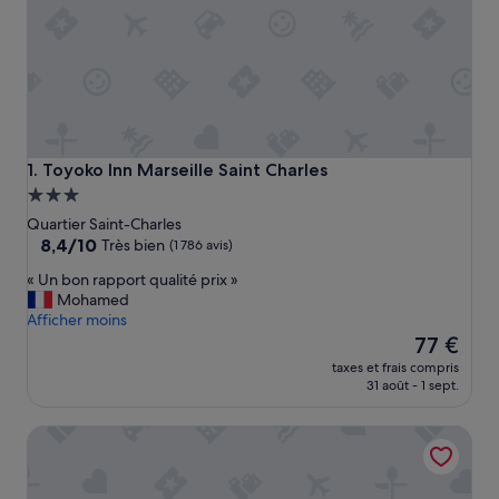
Toyoko Inn Marseille Saint Charles
1. Toyoko Inn Marseille Saint Charles
Hébergement
3.0 étoiles
Quartier Saint-Charles
8.4
8,4/10
Très bien
(1 786 avis)
sur
«
« Un bon rapport qualité prix »
10,
U
Mohamed
Très
n
Afficher moins
bien,
b
Le
77 €
(1 786 avis)
o
nouveau
taxes et frais compris
n
prix
31 août - 1 sept.
r
est
a
de
Ibis Marseille Centre Gare Saint Charles
p
77 €
p
o