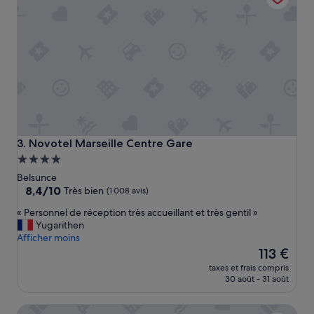
t
a
n
t
d
e
l
a
g
a
r
Novotel Marseille Centre Gare
3. Novotel Marseille Centre Gare
e
Hébergement
,
4.0 étoiles
p
Belsunce
a
8.4
8,4/10
Très bien
(1 008 avis)
s
sur
«
« Personnel de réception très accueillant et très gentil »
l
10,
P
Yugarithen
o
Très
e
Afficher moins
i
bien,
r
Le
n
113 €
(1 008 avis)
s
nouveau
d
taxes et frais compris
o
prix
e
30 août - 31 août
n
est
s
n
de
t
Aparthotel Adagio Access Marseille Saint-Charles
e