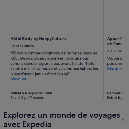
nuit
M
m
pour
e
e
2 adultes.
r
n
Les
c
t
prix
i
e
et
»
t
la
s
disponibilité
Hôtel Birdy by HappyCulture
Appart'hôt
o
sont
de Campa
10/10
Excellent
n
susceptibles
10/10
Excelle
p
de
"👋 Nous sommes originaire de Bompas, dans les
e
changer.
P.O. . Depuis plusieurs années, lorsque nous
"Appartemen
r
Des
venons dans la région, nous avons fait de l’hôtel
personnel a
s
conditions
« notre mini chez nous » et y avons nos habitudes.
Masquer
o
supplémentaires
Nous n’avons jamais été déçu 😉"
n
peuvent
Masquer
n
s’appliquer.
e
l
MIRJANA
Séjour de 1 nuit
Damien
Séjou
Publié il y a 17 heures
Publié il y a 2
q
u
i
Explorez un monde de voyages
e
s
avec Expedia
t