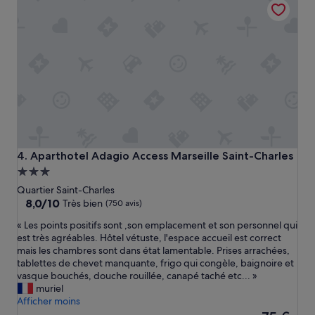
113 €
r
l
a
d
n
e
s
r
p
é
o
c
r
e
t
p
s
t
e
i
t
o
l
n
e
Aparthotel Adagio Access Marseille Saint-Charles
4. Aparthotel Adagio Access Marseille Saint-Charles
t
c
Hébergement
r
e
3.0 étoiles
è
Quartier Saint-Charles
n
s
8.0
8,0/10
t
Très bien
(750 avis)
a
sur
r
«
« Les points positifs sont ,son emplacement et son personnel qui
c
10,
e
L
est très agréables. Hôtel vétuste, l'espace accueil est correct
c
Très
-
e
mais les chambres sont dans état lamentable. Prises arrachées,
u
bien,
v
s
tablettes de chevet manquante, frigo qui congèle, baignoire et
e
(750 avis)
i
p
vasque bouchés, douche rouillée, canapé taché etc... »
i
l
o
muriel
l
l
i
Afficher moins
l
e
n
Le