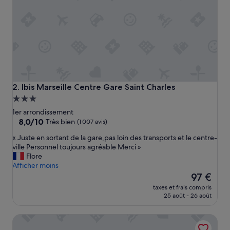
r
t
q
u
a
l
i
t
é
p
Ibis Marseille Centre Gare Saint Charles
2. Ibis Marseille Centre Gare Saint Charles
r
Hébergement
i
3.0 étoiles
x
1er arrondissement
»
8.0
8,0/10
Très bien
(1 007 avis)
sur
«
« Juste en sortant de la gare,pas loin des transports et le centre-
10,
J
ville Personnel toujours agréable Merci »
Très
u
Flore
bien,
s
Afficher moins
(1 007 avis)
t
Le
97 €
e
nouveau
taxes et frais compris
e
prix
25 août - 26 août
n
est
s
de
Novotel Marseille Centre Gare
o
97 €
r