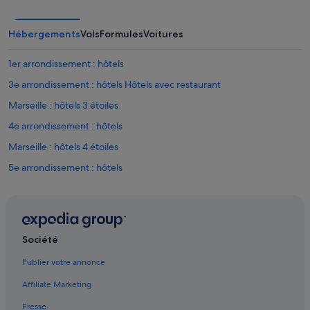
t
r
è
Hébergements
Vols
Formules
Voitures
s
a
g
1er arrondissement : hôtels
r
3e arrondissement : hôtels Hôtels avec restaurant
é
a
Marseille : hôtels 3 étoiles
b
l
4e arrondissement : hôtels
e
Marseille : hôtels 4 étoiles
s
.
5e arrondissement : hôtels
H
ô
Baille : hôtels
t
Belsunce : hôtels Hôtels-boutiques
e
l
Belsunce : hôtels Hôtels historiques
v
Société
é
Belsunce : hôtels Hôtels pas chers
t
Publier votre annonce
Belsunce : hôtels
u
Affiliate Marketing
s
Centre Bourse : hôtels à proximité
t
Presse