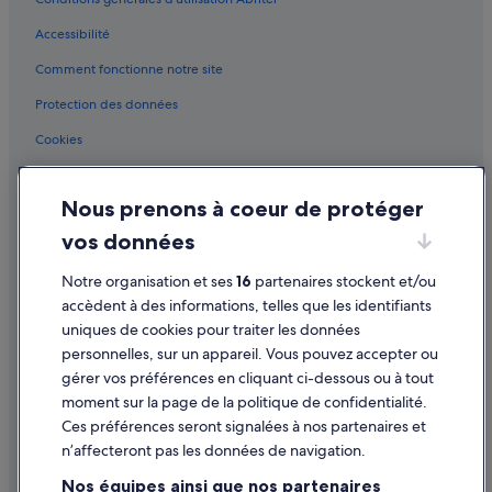
c
La Friche Belle de Mai : hôtels à proximité
t
Accessibilité
La Vieille Charité : hôtels à proximité
m
a
Comment fonctionne notre site
Les Chartreux : hôtels
i
s
Les Cinq Avenues : hôtels Hôtels avec restaurant
Protection des données
l
Les Cinq Avenues : hôtels
Cookies
e
s
Marseille : Agrotourisme
Conditions générales d'utilisation
c
h
Marseille : Auberges
Nous prenons à coeur de protéger
Mentions légales / Nous contacter
a
Marseille : Cabanes dans les arbres
vos données
m
Directives de contenu et signalement de contenus
b
Marseille : Chambres d’hôtes
Notre organisation et ses
16
partenaires stockent et/ou
r
Aide
e
Marseille : Châteaux
accèdent à des informations, telles que les identifiants
s
uniques de cookies pour traiter les données
Marseille : Maison d’hôtes
Assistance
s
personnelles, sur un appareil. Vous pouvez accepter ou
o
Marseille : hôtels Hôtels avec bar
Annuler votre vol
gérer vos préférences en cliquant ci-dessous ou à tout
n
t
Marseille : hôtels Hôtels avec climatisation
moment sur la page de la politique de confidentialité.
Annuler une réservation d'hôtel ou de location de vacances
d
Ces préférences seront signalées à nos partenaires et
Marseille : hôtels Hôtels avec concierge
a
Délais de remboursement
n’affecteront pas les données de navigation.
n
Marseille : hôtels Hôtels avec piscine
Utiliser un bon de réduction Expedia
s
Nos équipes ainsi que nos partenaires