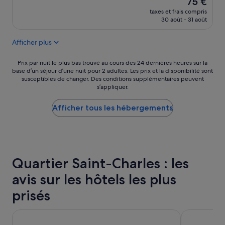
a
75 €
P
t
nouveau
n
e
taxes et frais compris
s
prix
t
r
30 août - 31 août
p
est
e
s
o
de
t
o
Afficher plus
s
75 €
t
n
i
r
n
t
Prix
è
Prix par nuit le plus bas trouvé au cours des 24 dernières heures sur la
e
i
base d’un séjour d’une nuit pour 2 adultes. Les prix et la disponibilité sont
par
s
l
susceptibles de changer. Des conditions supplémentaires peuvent
f
nuit
g
t
s’appliquer.
s
le
e
o
s
plus
n
u
o
Afficher tous les hébergements
bas
t
j
n
trouvé
i
o
t
au
l
u
,
cours
»
r
s
des
s
o
24 dernières
a
Quartier Saint-Charles : les
n
heures
g
e
sur
r
avis sur les hôtels les plus
m
la
é
p
base
a
prisés
l
d’un
b
a
séjour
l
Hôtel Birdy by HappyCulture
Appart'hôte
c
d’une
e
e