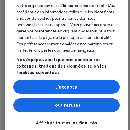
Notre organisation et ses
16
partenaires stockent et/ou
Aide
accèdent à des informations, telles que les identifiants
uniques de cookies pour traiter les données
Assistance
personnelles, sur un appareil. Vous pouvez accepter ou
Annuler votre vol
gérer vos préférences en cliquant ci-dessous ou à tout
moment sur la page de la politique de confidentialité.
Annuler une réservation d'hôtel ou de location de vacances
Ces préférences seront signalées à nos partenaires et
Délais de remboursement
n’affecteront pas les données de navigation.
Utiliser un bon de réduction Expedia
Nos équipes ainsi que nos partenaires
externes, traitent des données selon les
Documents de voyage internationaux
finalités suivantes :
Utiliser des données de géolocalisation précises. Analyser
activement les caractéristiques de l’appareil pour
J'accepte
l’identification. Stocker et/ou accéder à des informations
Parmi les moyens de paiement acceptés sur expedia.fr figurent :
sur un appareil. Publicités et contenu personnalisés,
American Express, Diner’s Club International, Mastercard, Visa, Visa
mesure de performance des publicités et du contenu,
Electron, CartaSi, Carte Bleue, PayPal et Eurocard.
Tout refuser
études d’audience et développement de services.
© 2026 Expedia, Inc., une entreprise d’Expedia Group. Tous droits
réservés. Expedia et le logo Expedia sont des marques déposées ou des
Liste de nos partenaires (fournisseurs)
marques commerciales d’Expedia, Inc.
Afficher toutes les finalités