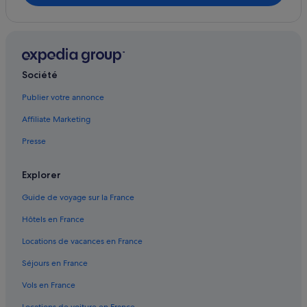
Ile de Pâques : Complexes hôteliers
Plage Anakena : hôtels à proximité
Société
Publier votre annonce
Affiliate Marketing
Presse
Explorer
Guide de voyage sur la France
Hôtels en France
Locations de vacances en France
Séjours en France
Vols en France
Locations de voiture en France