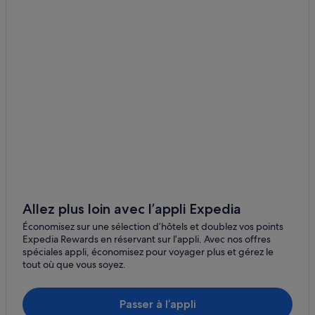
Hanga Roa : Maisons de ville
Hanga Roa : Riads
Hanga Roa : Ryokans
Mataveri Intl. : hôtels à proximité
Ile de Pâques : Auberges de jeunesse
Ile de Pâques : Chambres d’hôtes
Ile de Pâques : Maison d’hôtes
Ile de Pâques : hôtels Hôtels de plage
Ile de Pâques : hôtels Hôtels de luxe
Ile de Pâques : hôtels Hôtels historiques
Allez plus loin avec l’appli Expedia
Ile de Pâques : hôtels Hôtels familiaux
Économisez sur une sélection d’hôtels et doublez vos points
Expedia Rewards en réservant sur l’appli. Avec nos offres
Ile de Pâques : hôtels Hôtels d’aventure
spéciales appli, économisez pour voyager plus et gérez le
tout où que vous soyez.
Ile de Pâques : hôtels Hôtels tout compris
Ile de Pâques : hôtels Hôtels pas chers
Passer à l’appli
Ile de Pâques : Lodges