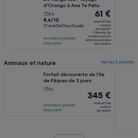
d'Orongo à Ana Te Pahu
Le
61 €
Durée
6 h
prix
8.6
8,6/10
de
taxes et frais
est
sur
13 avisGetYourGuide
compris
l’activité :
par adulte*
de 61 €.
10
6 heures
* Obtenez de
meilleurs prix en
par
pour
Annulation gratuite
sélectionnant plus
disponible
adulte*
de 2 adultes
13 avis
Animaux et nature
Voir les 3 activités
S’ouvre dans
Forfait découverte de l'île de Pâques de 3 jours
Pêche ance
Forfait découverte de l'île
de Pâques de 3 jours
Durée
4 j
Le
345 €
de
prix
l’activité :
taxes et frais
Annulation gratuite
est
compris
4 jours
disponible
par adulte
de 345 €.
par
adulte