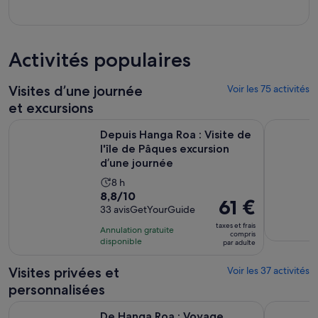
Activités populaires
Visites d’une journée
Voir les 75 activités
et excursions
Depuis Hanga Roa : Visite de l'île de Pâques excursion d’une
L'expérien
Depuis Hanga Roa : Visite de
l'île de Pâques excursion
d’une journée
Durée
8 h
8.8
8,8/10
de
Le
61 €
sur
33 avisGetYourGuide
l’activité :
prix
10
8 heures
taxes et frais
Annulation gratuite
est
compris
pour
disponible
par adulte
de 61 €.
33 avis
par
Visites privées et
Voir les 37 activités
adulte
personnalisées
S’ouvre dans
De Hanga Roa : Voyage d'Orongo à Ana Te Pahu
Dîner-spec
De Hanga Roa : Voyage