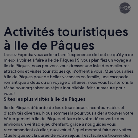
Ile
25
de
Pâques
Activités touristiques
à Ile de Pâques
Laissez Expedia vous aider à faire l'expérience de tout ce qu'il y a de
Une rangée de statues Moaï sur l’île d
mieux à voir et à faire à Ile de Pâques ! Si vous planifiez un voyage à
Ile de Pâques, nous pouvons vous dresser une liste des meilleures
attractions et visites touristiques qui s'offrent à vous. Que vous alliez
à Ile de Pâques pour de belles vacances en famille, une escapade
romantique à deux ou un voyage d'affaires, nous vous faciliterons la
tâche pour organiser un séjour inoubliable, fait sur mesure pour
vous !
Sites les plus visités à Ile de Pâques
Ile de Pâques déborde de lieux touristiques incontournables et
d'activités diverses. Nous sommes là pour vous aider à trouver votre
hébergement à Ile de Pâques et faire de votre découverte des
environs un véritable jeu d'enfant, grâce à nos guides vous
recommandant où aller, quoi voir et à quel moment faire vos visites.
Quelle que soit la durée de votre séjour, il est facile de trouver des