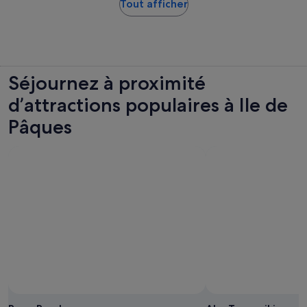
S’ouvre
Tout afficher
dans
un
nouvel
onglet.
Séjournez à proximité
d’attractions populaires à Ile de
Pâques