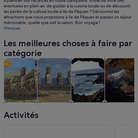
à planifier vos vacances en toute tranquillité. Envie de vivre des
aventures en plein air, de goûter à la cuisine locale ou de découvrir
les perles de la culture locale à Ile de Pâques ? Découvrez les
attractions que nous proposons à Ile de Pâques et passez un séjour
mémorable, quelle que soit la saison. Bon voyage !
Masquer
Les meilleures choses à faire par
catégorie
S’ouvre dans un nouvel ong
S’ouvre dans un nouvel on
Visites d’une journée et excursions
Histoire et culture
Visites privées et personnalis
Aventure et act
Visites d’une
Histoire et
Visites privées
Aventure et
journée et
culture
et
activités de
Activités
excursions
personnalisées
plein air
Lever du soleil à Tongariki
De Hanga 