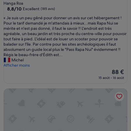
3.0 étoiles
Hanga Roa
8.8
8,8/10
Excellent
(185 avis)
sur
«
« Je suis un peu gêné pour donner un avis sur cet hébergement !
10,
J
Pour le tarif demandé je m'attendais à mieux...mais Rapa Nui se
Excellent,
e
mérite et n'est pas donné, il faut le savoir !! L'endroit est très
(185 avis)
s
agréable, un beau jardin et très proche du centre-ville pour pouvoir
u
tout faire à pied. L'idéal est de louer un scooter pour pouvoir se
i
balader sur l'île. Par contre pour les sites archéologiques il faut
s
absolument un guide local plus le "Pass Rapa Nui" évidemment !!
u
Régis le beau-frère d'Édith est...
n
Michel
p
Afficher moins
e
Le
88 €
u
nouveau
15 août - 16 août
g
prix
ê
est
Hare Rapa Nui by Chez Joseph
n
de
é
88 €
p
o
u
r
d
o