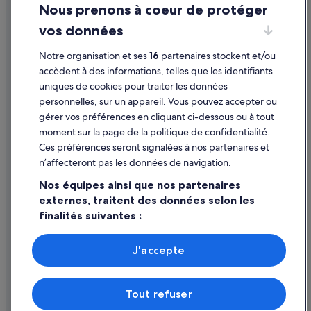
i
e
Nous prenons à coeur de protéger
Mentions légales / Nous contacter
r
…
vos données
e
.
Directives de contenu et signalement de contenus
à
B
p
r
Notre organisation et ses
16
partenaires stockent et/ou
i
Aide
e
accèdent à des informations, telles que les identifiants
e
f
uniques de cookies pour traiter les données
Assistance
d
,
personnelles, sur un appareil. Vous pouvez accepter ou
.
u
Annuler votre vol
L
gérer vos préférences en cliquant ci-dessous ou à tout
n
'
e
moment sur la page de la politique de confidentialité.
Annuler une réservation d'hôtel ou de location de vacances
i
t
Ces préférences seront signalées à nos partenaires et
d
r
Délais de remboursement
n’affecteront pas les données de navigation.
é
è
a
Utiliser un bon de réduction Expedia
s
Nos équipes ainsi que nos partenaires
l
b
externes, traitent des données selon les
Documents de voyage internationaux
e
e
finalités suivantes :
s
l
t
l
Utiliser des données de géolocalisation précises. Analyser
d
e
activement les caractéristiques de l’appareil pour
J'accepte
e
a
l’identification. Stocker et/ou accéder à des informations
Parmi les moyens de paiement acceptés sur expedia.fr figurent :
l
d
sur un appareil. Publicités et contenu personnalisés,
American Express, Diner’s Club International, Mastercard, Visa, Visa
o
r
mesure de performance des publicités et du contenu,
Electron, CartaSi, Carte Bleue, PayPal et Eurocard.
u
e
Tout refuser
études d’audience et développement de services.
© 2026 Expedia, Inc., une entreprise d’Expedia Group. Tous droits
e
s
réservés. Expedia et le logo Expedia sont des marques déposées ou des
Liste de nos partenaires (fournisseurs)