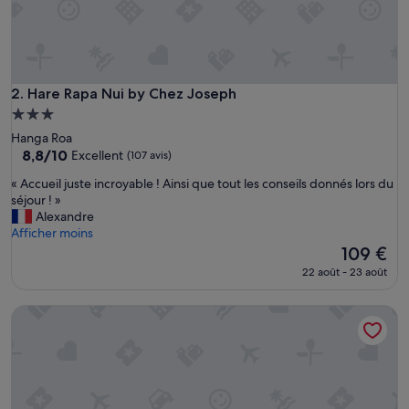
n
n
e
r
u
n
Hare Rapa Nui by Chez Joseph
2. Hare Rapa Nui by Chez Joseph
a
Hébergement
v
3.0 étoiles
Hanga Roa
i
8.8
8,8/10
s
Excellent
(107 avis)
sur
s
«
« Accueil juste incroyable ! Ainsi que tout les conseils donnés lors du
10,
u
A
séjour ! »
Excellent,
r
c
Alexandre
(107 avis)
c
c
Afficher moins
e
u
Le
109 €
t
e
nouveau
h
22 août - 23 août
i
prix
é
l
est
b
Hare Nua
j
de
e
u
109 €
r
s
g
t
e
e
m
i
e