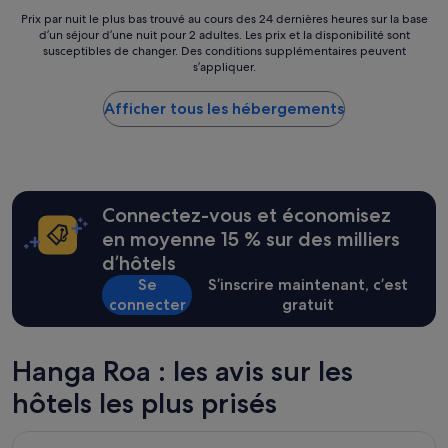
r
a
l
Prix
Prix par nuit le plus bas trouvé au cours des 24 dernières heures sur la base
!
N
a
d’un séjour d’une nuit pour 2 adultes. Les prix et la disponibilité sont
par
»
u
u
susceptibles de changer. Des conditions supplémentaires peuvent
nuit
i
s’appliquer.
c
le
s
a
plus
e
l
Afficher tous les hébergements
bas
m
m
trouvé
é
e
au
r
,
cours
i
d
des
t
a
24 dernières
e
Connectez-vous et économisez
n
heures
e
s
sur
en moyenne 15 % sur des milliers
t
u
la
d’hôtels
n
n
base
'
Se
S’inscrire maintenant, c’est
m
d’un
e
a
connecter
gratuit
séjour
s
g
d’une
t
n
nuit
p
i
pour
Hanga Roa : les avis sur les
a
f
2 adultes.
s
i
hôtels les plus prisés
Les
d
q
prix
o
u
et
Hare Nua
n
e