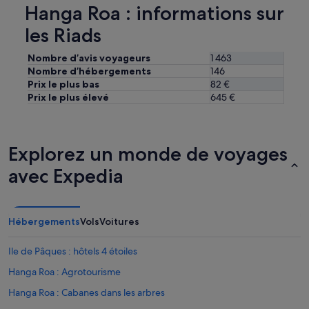
o
Hanga Roa : informations sur
o
n
i
n
les Riads
t
e
e
l
Nombre d’avis voyageurs
1 463
s
e
Nombre d’hébergements
146
t
s
Prix le plus bas
82 €
t
t
Prix le plus élevé
645 €
r
a
è
u
s
x
a
p
Explorez un monde de voyages
g
e
r
t
avec Expedia
é
i
a
t
b
s
l
s
Hébergements
Vols
Voitures
e
o
,
i
u
n
Ile de Pâques : hôtels 4 étoiles
n
s
Hanga Roa : Agrotourisme
b
,
e
t
Hanga Roa : Cabanes dans les arbres
a
r