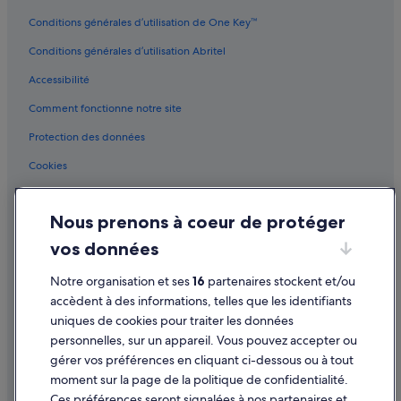
Conditions générales d’utilisation de One Key™
Conditions générales d’utilisation Abritel
Accessibilité
Comment fonctionne notre site
Protection des données
Cookies
Conditions générales d'utilisation
Nous prenons à coeur de protéger
Mentions légales / Nous contacter
vos données
Directives de contenu et signalement de contenus
Notre organisation et ses
16
partenaires stockent et/ou
Aide
accèdent à des informations, telles que les identifiants
uniques de cookies pour traiter les données
Assistance
personnelles, sur un appareil. Vous pouvez accepter ou
Annuler votre vol
gérer vos préférences en cliquant ci-dessous ou à tout
moment sur la page de la politique de confidentialité.
Annuler une réservation d'hôtel ou de location de vacances
Ces préférences seront signalées à nos partenaires et