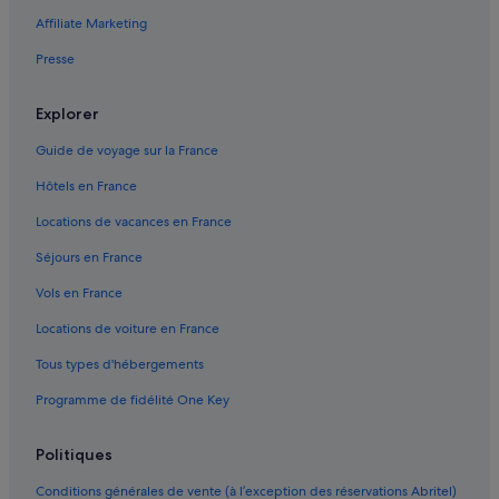
Hanga Roa : Ryokans
Affiliate Marketing
Mataveri Intl. : hôtels à proximité
Presse
Ile de Pâques : Auberges de jeunesse
Ile de Pâques : Chambres d’hôtes
Explorer
Ile de Pâques : Maison d’hôtes
Guide de voyage sur la France
Ile de Pâques : hôtels Hôtels de plage
Hôtels en France
Ile de Pâques : hôtels Hôtels de luxe
Locations de vacances en France
Ile de Pâques : hôtels Hôtels historiques
Séjours en France
Ile de Pâques : hôtels Hôtels familiaux
Vols en France
Ile de Pâques : hôtels Hôtels d’aventure
Locations de voiture en France
Ile de Pâques : hôtels Hôtels tout compris
Tous types d'hébergements
Ile de Pâques : hôtels Hôtels pas chers
Programme de fidélité One Key
Ile de Pâques : Lodges
Plage Anakena : hôtels à proximité
Politiques
Conditions générales de vente (à l’exception des réservations Abritel)