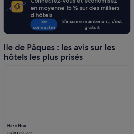
Connectez-vous et économisez
heures
sur
en moyenne 15 % sur des milliers
la
d’hôtels
base
Se
S’inscrire maintenant, c’est
d’un
connecter
gratuit
séjour
d’une
nuit
pour
Ile de Pâques : les avis sur les
2 adultes.
hôtels les plus prisés
Les
prix
et
Hare Nua
la
disponibilité
sont
susceptibles
de
changer.
Des
conditions
supplémentaires
peuvent
s’appliquer.
Hare Nua
10/10
Excellent