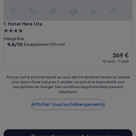
Hotel Hare Uta
1. Hotel Hare Uta
Hébergement
4.0 étoiles
Hanga Roa
9.4
9,4/10
Exceptionnel
(150 avis)
sur
Le
369 €
10,
nouveau
Exceptionnel,
10 août - 11 août
prix
(150 avis)
est
de
Prix
Prix par nuit le plus bas trouvé au cours des 24 dernières heures sur la base
369 €
d’un séjour d’une nuit pour 2 adultes. Les prix et la disponibilité sont
par
susceptibles de changer. Des conditions supplémentaires peuvent
nuit
s’appliquer.
le
plus
Afficher tous les hébergements
bas
trouvé
au
cours
des
24 dernières