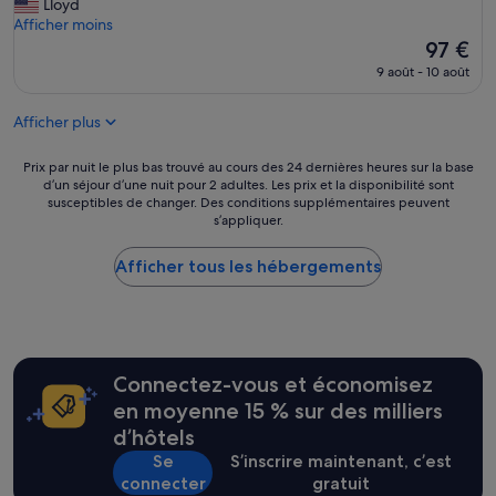
.
s
Lloyd
d
m
w
Afficher moins
u
a
a
Le
97 €
s
i
s
nouveau
9 août - 10 août
é
s
m
prix
j
R
o
est
o
a
Afficher plus
r
de
u
p
e
97 €
r
a
l
Prix
Prix par nuit le plus bas trouvé au cours des 24 dernières heures sur la base
!
N
i
d’un séjour d’une nuit pour 2 adultes. Les prix et la disponibilité sont
par
»
u
k
susceptibles de changer. Des conditions supplémentaires peuvent
nuit
i
s’appliquer.
e
le
s
s
plus
e
t
Afficher tous les hébergements
bas
m
a
trouvé
é
y
au
r
i
cours
i
n
des
t
g
24 dernières
e
Connectez-vous et économisez
w
heures
e
i
sur
en moyenne 15 % sur des milliers
t
t
la
d’hôtels
n
h
base
'
Se
S’inscrire maintenant, c’est
a
d’un
e
n
connecter
gratuit
séjour