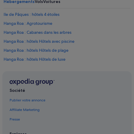
Hébergements
Vols
Voitures
e
d
,
e
u
n
Ile de Pâques : hôtels 4 étoiles
n
c
Hanga Roa : Agrotourisme
b
o
e
u
Hanga Roa : Cabanes dans les arbres
a
r
u
a
Hanga Roa : hôtels Hôtels avec piscine
j
g
Hanga Roa : hôtels Hôtels de plage
a
e
r
d
Hanga Roa : hôtels Hôtels de luxe
d
m
i
e
Hanga Roa : hôtels Hôtels historiques
n
t
Hanga Roa : hôtels
e
o
t
u
Hanga Roa : Riads
t
s
Société
r
e
Hanga Roa : Ryokans
è
t
Publier votre annonce
Mataveri Intl. : hôtels à proximité
s
h
p
Affiliate Marketing
e
Ile de Pâques : Auberges de jeunesse
r
k
Presse
o
i
Ile de Pâques : Chambres d’hôtes
c
t
Ile de Pâques : Maison d’hôtes
h
c
Explorer