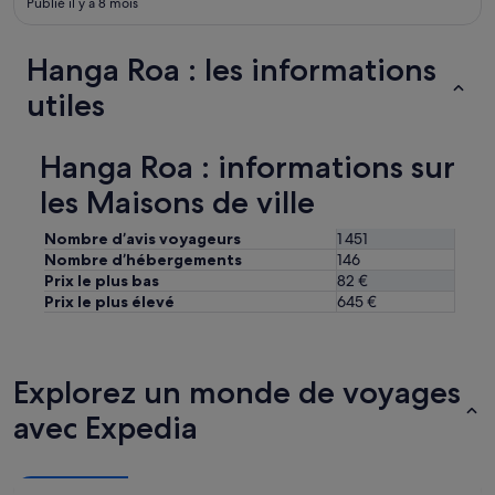
Publié il y a 8 mois
!
e
!
y
L
i
Hanga Roa : les informations
'
n
e
v
utiles
n
i
d
t
r
e
Hanga Roa : informations sur
o
d
i
m
les Maisons de ville
t
e
e
t
Nombre d’avis voyageurs
1 451
s
o
Nombre d’hébergements
146
t
s
Prix le plus bas
82 €
t
h
Prix le plus élevé
645 €
r
a
è
r
s
e
a
m
Explorez un monde de voyages
g
e
r
a
avec Expedia
é
l
a
s
b
a
l
n