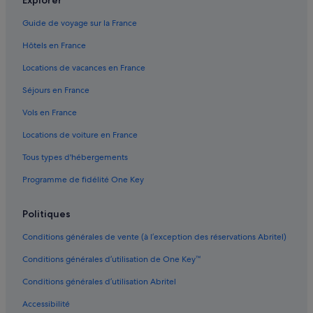
e
h
Ile de Pâques : hôtels Hôtels de plage
d
e
Guide de voyage sur la France
u
n
Ile de Pâques : hôtels Hôtels de luxe
c
a
Hôtels en France
Ile de Pâques : hôtels Hôtels historiques
e
n
Locations de vacances en France
n
d
Ile de Pâques : hôtels Hôtels familiaux
t
f
Séjours en France
r
a
Ile de Pâques : hôtels Hôtels d’aventure
e
m
Vols en France
Ile de Pâques : hôtels Hôtels tout compris
-
i
v
l
Locations de voiture en France
Ile de Pâques : hôtels Hôtels pas chers
i
y
l
Tous types d'hébergements
r
Ile de Pâques : Lodges
l
o
Programme de fidélité One Key
Ile de Pâques : Complexes hôteliers
e
o
p
m
Plage Anakena : hôtels à proximité
o
.
Politiques
u
Y
r
o
Conditions générales de vente (à l’exception des réservations Abritel)
p
u
o
c
Conditions générales d’utilisation de One Key™
u
a
Conditions générales d’utilisation Abritel
v
n
o
’
Accessibilité
i
t