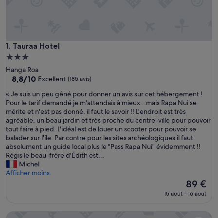
Tauraa Hotel
1. Tauraa Hotel
Hébergement
3.0 étoiles
Hanga Roa
8.8
8,8/10
Excellent
(185 avis)
sur
«
« Je suis un peu gêné pour donner un avis sur cet hébergement !
10,
J
Pour le tarif demandé je m'attendais à mieux...mais Rapa Nui se
Excellent,
e
mérite et n'est pas donné, il faut le savoir !! L'endroit est très
(185 avis)
s
agréable, un beau jardin et très proche du centre-ville pour pouvoir
u
tout faire à pied. L'idéal est de louer un scooter pour pouvoir se
i
balader sur l'île. Par contre pour les sites archéologiques il faut
s
absolument un guide local plus le "Pass Rapa Nui" évidemment !!
u
Régis le beau-frère d'Édith est...
n
Michel
p
Afficher moins
e
Le
89 €
u
nouveau
15 août - 16 août
g
prix
ê
est
Hare Rapa Nui by Chez Joseph
n
de