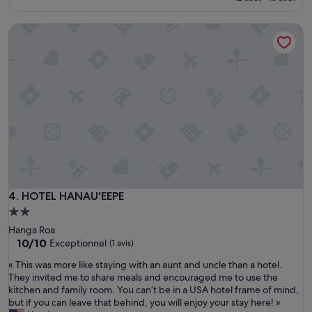
b
prix
t
n
i
est
o
d
HOTEL HANAU'EEPE
e
de
u
é
n
255 €
t
j
»
l
e
e
m
s
'
c
a
o
t
n
t
s
e
e
n
i
d
l
a
s
i
HOTEL HANAU'EEPE
4. HOTEL HANAU'EEPE
d
s
o
Hébergement
à
n
m
2.0 étoiles
Hanga Roa
n
i
10.0
10/10
Exceptionnel
(1 avis)
é
e
sur
s
u
«
« This was more like staying with an aunt and uncle than a hotel.
10,
l
x
T
They invited me to share meals and encouraged me to use the
Exceptionnel,
o
.
h
kitchen and family room. You can’t be in a USA hotel frame of mind,
(1 avis)
r
.
i
but if you can leave that behind, you will enjoy your stay here! »
s