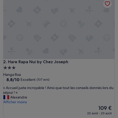
é
89 €
p
o
u
r
d
o
n
n
e
r
u
n
Hare Rapa Nui by Chez Joseph
2. Hare Rapa Nui by Chez Joseph
a
Hébergement
v
3.0 étoiles
Hanga Roa
i
8.8
8,8/10
s
Excellent
(107 avis)
sur
s
«
« Accueil juste incroyable ! Ainsi que tout les conseils donnés lors du
10,
u
A
séjour ! »
Excellent,
r
c
Alexandre
(107 avis)
c
c
Afficher moins
e
u
Le
109 €
t
e
nouveau
h
22 août - 23 août
i
prix
é