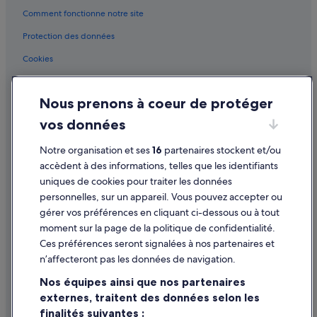
r
b
Comment fonctionne notre site
t
e
o
i
Protection des données
u
n
t
Cookies
a
f
U
Conditions générales d'utilisation
a
S
i
A
Nous prenons à coeur de protéger
Mentions légales / Nous contacter
r
h
vos données
e
o
Directives de contenu et signalement de contenus
à
t
p
e
Notre organisation et ses
16
partenaires stockent et/ou
i
Aide
l
accèdent à des informations, telles que les identifiants
e
f
uniques de cookies pour traiter les données
Assistance
d
r
personnelles, sur un appareil. Vous pouvez accepter ou
.
a
Annuler votre vol
L
gérer vos préférences en cliquant ci-dessous ou à tout
m
'
e
moment sur la page de la politique de confidentialité.
Annuler une réservation d'hôtel ou de location de vacances
i
o
Ces préférences seront signalées à nos partenaires et
d
f
Délais de remboursement
n’affecteront pas les données de navigation.
é
m
a
Utiliser un bon de réduction Expedia
i
Nos équipes ainsi que nos partenaires
l
n
externes, traitent des données selon les
Documents de voyage internationaux
e
d
finalités suivantes :
s
,