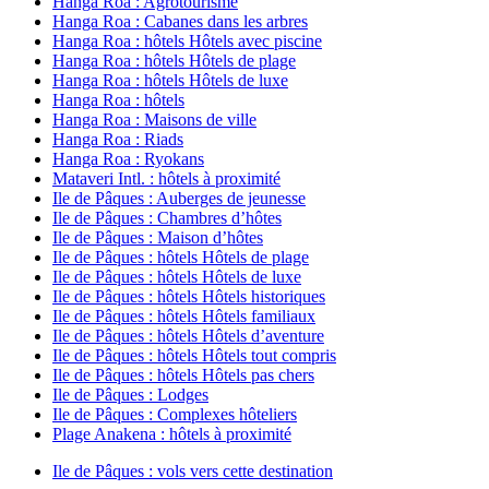
Hanga Roa : Agrotourisme
Hanga Roa : Cabanes dans les arbres
Hanga Roa : hôtels Hôtels avec piscine
Hanga Roa : hôtels Hôtels de plage
Hanga Roa : hôtels Hôtels de luxe
Hanga Roa : hôtels
Hanga Roa : Maisons de ville
Hanga Roa : Riads
Hanga Roa : Ryokans
Mataveri Intl. : hôtels à proximité
Ile de Pâques : Auberges de jeunesse
Ile de Pâques : Chambres d’hôtes
Ile de Pâques : Maison d’hôtes
Ile de Pâques : hôtels Hôtels de plage
Ile de Pâques : hôtels Hôtels de luxe
Ile de Pâques : hôtels Hôtels historiques
Ile de Pâques : hôtels Hôtels familiaux
Ile de Pâques : hôtels Hôtels d’aventure
Ile de Pâques : hôtels Hôtels tout compris
Ile de Pâques : hôtels Hôtels pas chers
Ile de Pâques : Lodges
Ile de Pâques : Complexes hôteliers
Plage Anakena : hôtels à proximité
Ile de Pâques : vols vers cette destination