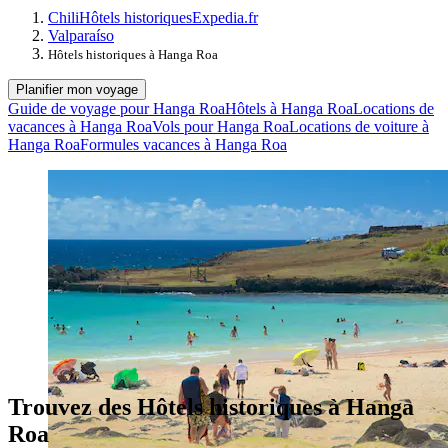
Chili
Hôtels historiques
Expedia.fr
Valparaíso
Hôtels historiques à Hanga Roa
Planifier mon voyage
Guide de voyage pour Hanga Roa
Hôtels à Hanga Roa
Locations de
vacances à Hanga Roa
Vols pour Hanga Roa
Locations de voiture à
Hanga Roa
Formules vacances à Hanga Roa
Trouvez des Hôtels historiques à Hanga
Roa