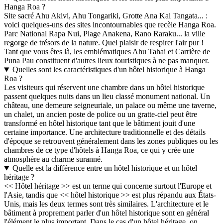
Hanga Roa ?
Site sacré Ahu Akivi, Ahu Tongariki, Grotte Ana Kai Tangata... :
voici quelques-uns des sites incontournables que recèle Hanga Roa.
Parc National Rapa Nui, Plage Anakena, Rano Raraku... la ville
regorge de trésors de la nature. Quel plaisir de respirer l'air pur !
Tant que vous êtes là, les emblématiques Ahu Tahai et Carrière de
Puna Pau constituent d'autres lieux touristiques à ne pas manquer.
Quelles sont les caractéristiques d'un hôtel historique à Hanga
Roa ?
Les visiteurs qui réservent une chambre dans un hôtel historique
passent quelques nuits dans un lieu classé monument national. Un
château, une demeure seigneuriale, un palace ou même une taverne,
un chalet, un ancien poste de police ou un gratte-ciel peut être
transformé en hôtel historique tant que le bâtiment jouit d'une
certaine importance. Une architecture traditionnelle et des détails
d'époque se retrouvent généralement dans les zones publiques ou les
chambres de ce type d'hôtels à Hanga Roa, ce qui y crée une
atmosphère au charme suranné.
Quelle est la différence entre un hôtel historique et un hôtel
héritage ?
<< Hôtel héritage >> est un terme qui concerne surtout l'Europe et
l'Asie, tandis que << hôtel historique >> est plus répandu aux États-
Unis, mais les deux termes sont très similaires. L'architecture et le
bâtiment à proprement parler d'un hôtel historique sont en général
l'élément le plus important. Dans le cas d'un hôtel héritage, on