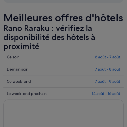
Meilleures offres d'hôtels
Rano Raraku : vérifiez la
disponibilité des hôtels à
proximité
Consulter
Ce soir
6 août - 7 août
les
prix
Consulter
Demain soir
7 août - 8 août
près
les
de
prix
Consulter
Ce week-end
7 août - 9 août
Rano
près
les
Raraku
de
prix
Consulter
Le week-end prochain
14 août - 16 août
pour
Rano
près
les
cette
Raraku
de
prix
nuit,
pour
Rano
près
6
demain
Raraku
de
août
soir,
pour
Rano