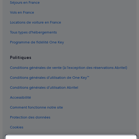
Séjours en France
Vols en France
Locations de voiture en France
Tous types d'hébergements
Programme de fidélité One Key
Politiques
Conditions générales de vente (à l’exception des réservations Abritel)
Conditions générales d’utilisation de One Key™
Conditions générales d’utilisation Abritel
Accessibilité
Comment fonctionne notre site
Protection des données
Cookies
Conditions générales d'utilisation