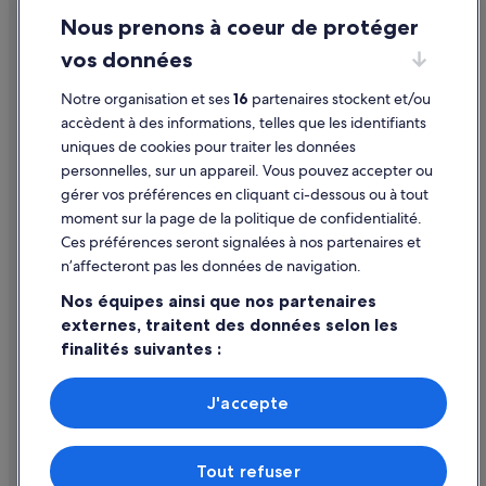
Nous prenons à coeur de protéger
Mentions légales / Nous contacter
vos données
Directives de contenu et signalement de contenus
Notre organisation et ses
16
partenaires stockent et/ou
Aide
accèdent à des informations, telles que les identifiants
uniques de cookies pour traiter les données
Assistance
personnelles, sur un appareil. Vous pouvez accepter ou
Annuler votre vol
gérer vos préférences en cliquant ci-dessous ou à tout
moment sur la page de la politique de confidentialité.
Annuler une réservation d'hôtel ou de location de vacances
Ces préférences seront signalées à nos partenaires et
Délais de remboursement
n’affecteront pas les données de navigation.
Utiliser un bon de réduction Expedia
Nos équipes ainsi que nos partenaires
externes, traitent des données selon les
Documents de voyage internationaux
finalités suivantes :
Utiliser des données de géolocalisation précises. Analyser
activement les caractéristiques de l’appareil pour
J'accepte
l’identification. Stocker et/ou accéder à des informations
Parmi les moyens de paiement acceptés sur expedia.fr figurent :
sur un appareil. Publicités et contenu personnalisés,
American Express, Diner’s Club International, Mastercard, Visa, Visa
mesure de performance des publicités et du contenu,
Electron, CartaSi, Carte Bleue, PayPal et Eurocard.
Tout refuser
études d’audience et développement de services.
© 2026 Expedia, Inc., une entreprise d’Expedia Group. Tous droits