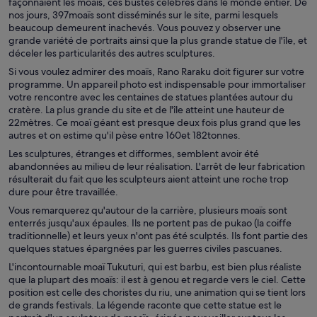
façonnaient les moaïs, ces bustes célèbres dans le monde entier. De
nos jours, 397moaïs sont disséminés sur le site, parmi lesquels
beaucoup demeurent inachevés. Vous pouvez y observer une
grande variété de portraits ainsi que la plus grande statue de l'île, et
déceler les particularités des autres sculptures.
Si vous voulez admirer des moaïs, Rano Raraku doit figurer sur votre
programme. Un appareil photo est indispensable pour immortaliser
votre rencontre avec les centaines de statues plantées autour du
cratère. La plus grande du site et de l'île atteint une hauteur de
22mètres. Ce moaï géant est presque deux fois plus grand que les
autres et on estime qu'il pèse entre 160et 182tonnes.
Les sculptures, étranges et difformes, semblent avoir été
abandonnées au milieu de leur réalisation. L'arrêt de leur fabrication
résulterait du fait que les sculpteurs aient atteint une roche trop
dure pour être travaillée.
Vous remarquerez qu'autour de la carrière, plusieurs moaïs sont
enterrés jusqu'aux épaules. Ils ne portent pas de pukao (la coiffe
traditionnelle) et leurs yeux n'ont pas été sculptés. Ils font partie des
quelques statues épargnées par les guerres civiles pascuanes.
L'incontournable moaï Tukuturi, qui est barbu, est bien plus réaliste
que la plupart des moaïs: il est à genou et regarde vers le ciel. Cette
position est celle des choristes du riu, une animation qui se tient lors
de grands festivals. La légende raconte que cette statue est le