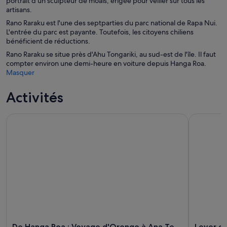
portrait d'un sculpteur de moaïs, érigée pour veiller sur tous les
artisans.
Rano Raraku est l'une des septparties du parc national de Rapa Nui.
L'entrée du parc est payante. Toutefois, les citoyens chiliens
bénéficient de réductions.
Rano Raraku se situe près d'Ahu Tongariki, au sud-est de l'île. Il faut
compter environ une demi-heure en voiture depuis Hanga Roa.
Masquer
Activités
De Hanga Roa : Voyage d'Orongo à Ana Te Pahu
Lever du so
De Hanga Roa : Voyage d'Orongo à Ana Te
Lever du 