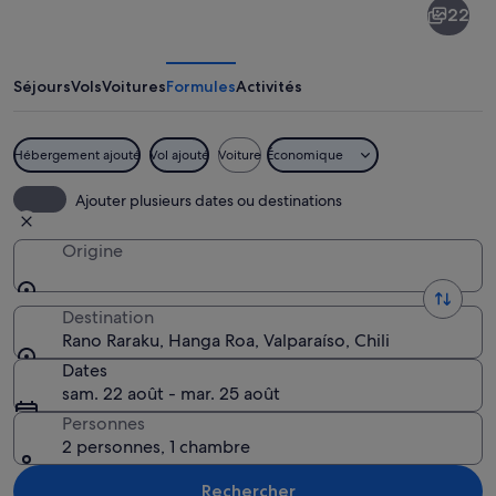
22
Raraku
Séjours
Vols
Voitures
Formules
Activités
Hébergement ajouté
Vol ajouté
Voiture
Économique
Un paysage avec de grandes statues de
Ajouter plusieurs dates ou destinations
Origine
Destination
Rano Raraku, Hanga Roa, Valparaíso, Chili
Dates
sam. 22 août - mar. 25 août
Personnes
2 personnes, 1 chambre
Rechercher