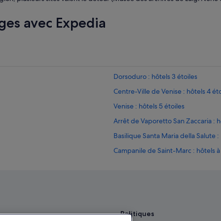
ges avec Expedia
Dorsoduro : hôtels 3 étoiles
Centre-Ville de Venise : hôtels 4 éto
Venise : hôtels 5 étoiles
Arrêt de Vaporetto San Zaccaria : h
Basilique Santa Maria della Salute :
Campanile de Saint-Marc : hôtels à
Casino de Venise : hôtels à proximi
imité
Centre-Ville de Venise : hôtels Hôte
Centre-Ville de Venise : hôtels Hôtel
ng
Centre-Ville de Venise : hôtels
Politiques