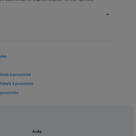
iles
ôtels à proximité
 hôtels à proximité
 proximité
té
ls avec suites
s safari
Aide