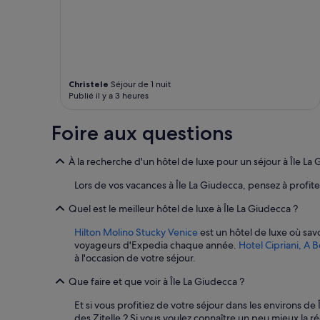
f
peuvent
g
a
s’appliquer.
r
r
é
f
a
r
b
o
l
m
Christele
Séjour de 1 nuit
e
t
Publié il y a 3 heures
e
h
t
e
Foire aux questions
v
t
a
o
r
u
À la recherche d'un hôtel de luxe pour un séjour à Île La
i
r
é
i
Lors de vos vacances à Île La Giudecca, pensez à profite
.
s
L
t
Quel est le meilleur hôtel de luxe à Île La Giudecca ?
e
i
p
Hilton Molino Stucky Venice
est un hôtel de luxe où sa
c
e
voyageurs d'Expedia chaque année.
Hotel Cipriani, A 
c
r
à l'occasion de votre séjour.
r
s
o
Que faire et que voir à Île La Giudecca ?
o
w
n
d
Et si vous profitiez de votre séjour dans les environs 
n
.
des Zitelle ? Si vous voulez connaître un peu mieux la 