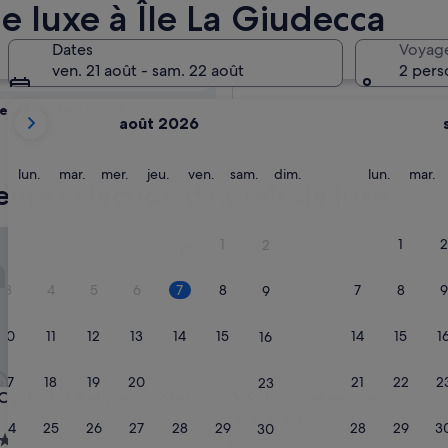
isponibilité
e luxe à Île La Giudecca
Dates
Voyag
Demain
ven. 21 août - sam. 22 août
2 pers
8 août - 9 août
Les
e week-end prochain
août 2026
mois
14 août - 16 août
affichés
sont
lundi
mardi
mercredi
jeudi
vendredi
samedi
dimanche
lundi
m
lun.
mar.
mer.
jeu.
ven.
sam.
dim.
lun.
mar.
eure sélection d’hôtels de luxe
August
2026
et
riani, A Belmond Hotel, Venice
Palazzo Veneziano
1
1
2
2
September
2026.
3
4
5
6
7
8
7
8
9
9
10
11
12
13
14
15
14
15
1
16
17
18
19
20
21
22
21
22
2
23
riani, A Belmond Hotel, Venice
Palazzo Veneziano
 Cipriani, A Belmond Hotel,
3. Palazzo Veneziano
Hébergement
24
25
26
27
28
29
28
29
3
30
ment
4.5 étoiles
Dorsoduro