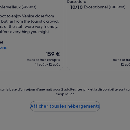
es
4.0 étoiles
Dorsoduro
10.0
10/10
Merveilleux
Exceptionnel
(749 avis)
(1 001 avis)
sur
spot to enjoy Venice close from
10,
 but far from the touristic crowd.
eux,
Exceptionnel,
 of the staff were very friendly.
(1 001 avis)
offers everything you might
el
oins
Le
159 €
nouveau
taxes et frais compris
taxes et fr
prix
11 août - 12 août
12 aoû
est
de
159 €
 sur la base d’un séjour d’une nuit pour 2 adultes. Les prix et la disponibilité so
s’appliquer.
Afficher tous les hébergements