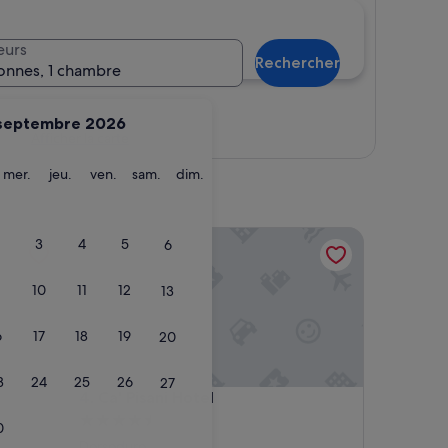
eurs
Rechercher
onnes, 1 chambre
septembre 2026
Afficher la carte
ardi
mercredi
jeudi
vendredi
samedi
dimanche
mer.
jeu.
ven.
sam.
dim.
Ca' Pisani Hotel
3
4
5
6
10
11
12
13
6
17
18
19
20
3
24
25
26
27
Ca' Pisani Hotel
4. Ca' Pisani Hotel
Hébergement
0
4.5 étoiles
Dorsoduro