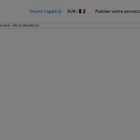
•
Ouvrir l’appli
EUR
Publier votre annon
e luxe - Île La Giudecca