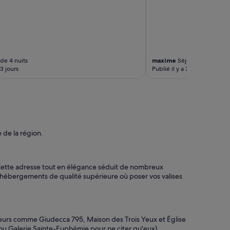
e
e
t
a
c
c
de 4 nuits
maxime
Séjour de 4 nuits
u
13 jours
Publié il y a 3 semaines
e
i
l
c
h
a
l
 de la région.
e
u
r
e
 Cette adresse tout en élégance séduit de nombreux
u
 hébergements de qualité supérieure où poser vos valises
x
.
»
siteurs comme Giudecca 795, Maison des Trois Yeux et Église
o ou Galerie Sainte-Euphémie pour ne citer qu'eux).