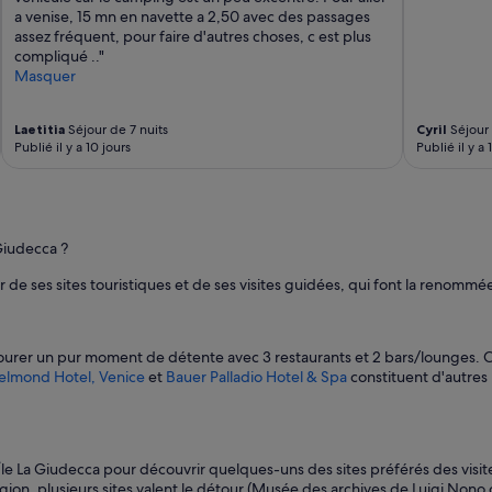
a venise, 15 mn en navette a 2,50 avec des passages
assez fréquent, pour faire d'autres choses, c est plus
compliqué .."
Masquer
Laetitia
Séjour de 7 nuits
Cyril
Séjour 
Publié il y a 10 jours
Publié il y a 
 Giudecca ?
r de ses sites touristiques et de ses visites guidées, qui font la renommée
vourer un pur moment de détente avec 3 restaurants et 2 bars/lounges.
Belmond Hotel, Venice
et
Bauer Palladio Hotel & Spa
constituent d'autres
de Île La Giudecca pour découvrir quelques-uns des sites préférés des vi
région, plusieurs sites valent le détour (Musée des archives de Luigi Non