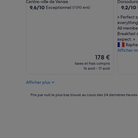
4.5 étoiles
4.0 étoil
Centre-ville de Venise
Dorsoduro
d
9.6
9.2
9,6/10
9,2/10
Exceptionnel
(1 010 avis)
e
sur
sur
q
«
« Perfect 
10,
10,
u
P
everything
Exceptionnel,
Merveill
a
e
All members
(1 010 avis)
(749 avis)
l
r
Breakfast 
i
f
expect. »
t
e
Rapha
é
c
Afficher m
g
t
Le
178 €
a
s
nouveau
taxes et frais compris
g
p
prix
16 août - 17 août
n
o
est
e
t
de
à
Afficher plus
t
178 €
ê
o
t
e
Prix
Prix par nuit le plus bas trouvé au cours des 24 dernières heures
r
n
par
e
j
nuit
c
o
le
o
y
plus
n
V
bas
n
e
trouvé
u
n
au
.