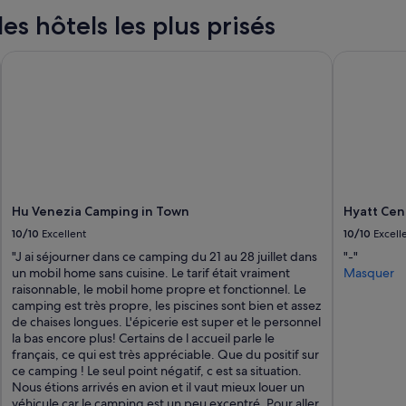
les hôtels les plus prisés
Hu Venezia Camping in Town
Hyatt Cent
Hu Venezia Camping in Town
Hyatt Cen
10/10
Excellent
10/10
Excell
"J ai séjourner dans ce camping du 21 au 28 juillet dans
"-"
un mobil home sans cuisine. Le tarif était vraiment
Masquer
raisonnable, le mobil home propre et fonctionnel. Le
camping est très propre, les piscines sont bien et assez
de chaises longues. L'épicerie est super et le personnel
la bas encore plus! Certains de l accueil parle le
français, ce qui est très appréciable. Que du positif sur
ce camping ! Le seul point négatif, c est sa situation.
Nous étions arrivés en avion et il vaut mieux louer un
véhicule car le camping est un peu excentré. Pour aller