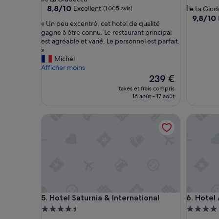
5.0 étoil
8.8
8,8/10
Excellent
(1 005 avis)
Île La Giu
sur
9.8
9,8/10
«
« Un peu excentré, cet hotel de qualité
10,
sur
U
gagne à être connu. Le restaurant principal
Excellent,
10,
n
est agréable et varié. Le personnel est parfait.
(1 005 avis)
Exceptio
p
»
(86 avis)
e
Michel
u
Afficher moins
e
Le
239 €
x
nouveau
taxes et frais compris
c
prix
16 août - 17 août
e
est
n
de
Hotel Saturnia & International
Hotel Am
t
239 €
r
é
,
c
e
t
h
o
Hotel Saturnia & International
Hotel Am
5. Hotel Saturnia & International
6. Hotel
t
e
Hébergement
Héberge
l