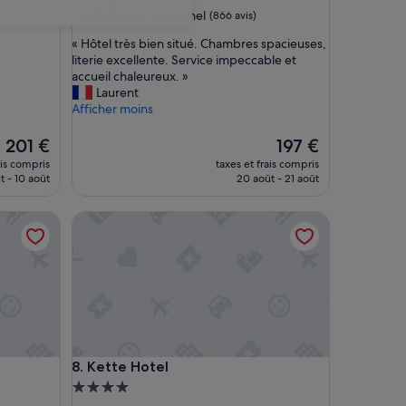
9.4
9,4/10
Exceptionnel
(866 avis)
sur
«
« Hôtel très bien situé. Chambres spacieuses,
10,
H
literie excellente. Service impeccable et
Exceptionnel,
ô
accueil chaleureux. »
(866 avis)
t
Laurent
e
Afficher moins
l
t
Le
Le
201 €
197 €
r
nouveau
nouveau
ais compris
taxes et frais compris
è
prix
prix
t - 10 août
20 août - 21 août
s
est
est
b
de
de
Kette Hotel
i
201 €
197 €
e
n
s
i
t
u
é
.
Kette Hotel
8. Kette Hotel
C
h
Hébergement
a