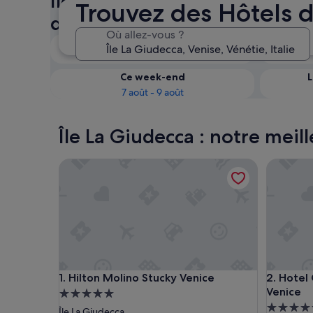
Île La Giudecca : vérifiez la d
Trouvez des Hôtels d
des Hôtels de luxe
Où allez-vous ?
Ce soir
7 août - 8 août
Ce week-end
L
7 août - 9 août
Île La Giudecca : notre meill
Hilton Molino Stucky Venice
Hotel Cip
Hilton Molino Stucky Venice
Hotel Cip
1. Hilton Molino Stucky Venice
2. Hotel
Venice
Hébergement
Héberge
5.0 étoiles
Île La Giudecca