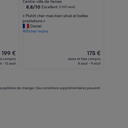
4.0 étoiles
Centre-ville de Venise
m
8.8
8,8/10
Excellent
(1 001 avis)
b
sur
r
«
« Plutôt cher mais bien situé et belles
10,
e
P
prestations »
Excellent,
s
l
Daniel
(1 001 avis)
s
u
Afficher moins
p
t
a
ô
c
t
i
c
Le
Le
199 €
175 €
e
h
nouveau
nouveau
ais compris
taxes et frais compris
u
e
prix
prix
t - 13 août
8 août - 9 août
s
r
est
est
e
m
de
de
s
a
199 €
175 €
,
i
l
s
nt susceptibles de changer. Des conditions supplémentaires peuvent
i
b
t
i
e
e
r
n
i
s
e
i
e
t
x