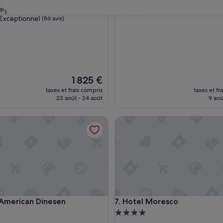
es
9.6
9,6/10
Exceptionnel
decca
(1 190 avis)
31
sur
Exceptionnel
(86 avis)
10,
Exceptionnel,
(1 190 avis)
nnel,
Le
1 825 €
nouveau
taxes et frais compris
taxes et fr
prix
23 août - 24 août
9 aoû
est
de
erican Dinesen
Hotel Moresco
1 825 €
erican Dinesen
Hotel Moresco
 American Dinesen
7. Hotel Moresco
ment
Hébergement