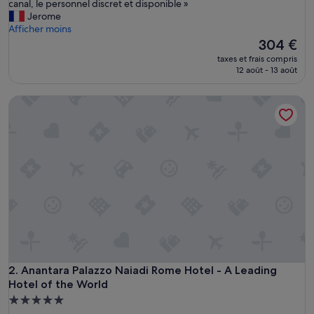
L
canal, le personnel discret et disponible »
Exceptionnel,
a
Jerome
(1 002 avis)
c
Afficher moins
h
Le
304 €
a
nouveau
taxes et frais compris
m
prix
12 août - 13 août
b
est
r
de
Anantara Palazzo Naiadi Rome Hotel - A Leading Hotel of t
e
304 €
i
m
p
e
c
c
a
b
l
e
,
s
u
Anantara Palazzo Naiadi Rome Hotel - A Leading Hotel of t
2. Anantara Palazzo Naiadi Rome Hotel - A Leading
r
Hotel of the World
c
Hébergement
l