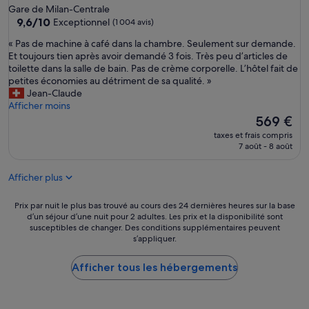
5.0 étoiles
t
Gare de Milan-Centrale
d
9.6
9,6/10
Exceptionnel
(1 004 avis)
i
sur
«
« Pas de machine à café dans la chambre. Seulement sur demande.
s
10,
P
Et toujours tien après avoir demandé 3 fois. Très peu d’articles de
p
Exceptionnel,
a
toilette dans la salle de bain. Pas de crème corporelle. L’hôtel fait de
o
(1 004 avis)
s
petites économies au détriment de sa qualité. »
n
d
Jean-Claude
i
e
Afficher moins
b
m
Le
l
569 €
a
nouveau
e
taxes et frais compris
c
prix
»
7 août - 8 août
h
est
i
de
Afficher plus
n
569 €
e
à
Prix
Prix par nuit le plus bas trouvé au cours des 24 dernières heures sur la base
c
d’un séjour d’une nuit pour 2 adultes. Les prix et la disponibilité sont
par
susceptibles de changer. Des conditions supplémentaires peuvent
a
nuit
s’appliquer.
f
le
é
plus
d
Afficher tous les hébergements
bas
a
trouvé
n
au
s
cours