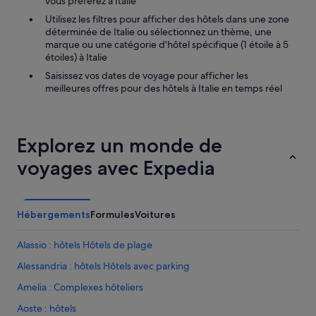
vous préférez à Italie
v
Utilisez les filtres pour afficher des hôtels dans une zone
o
déterminée de Italie ou sélectionnez un thème, une
i
marque ou une catégorie d'hôtel spécifique (1 étoile à 5
r
étoiles) à Italie
d
e
Saisissez vos dates de voyage pour afficher les
m
meilleures offres pour des hôtels à Italie en temps réel
a
n
d
é
Explorez un monde de
3
f
voyages avec Expedia
o
i
s
.
Hébergements
Formules
Voitures
T
r
Alassio : hôtels Hôtels de plage
è
s
Alessandria : hôtels Hôtels avec parking
p
Amelia : Complexes hôteliers
e
u
Aoste : hôtels
d