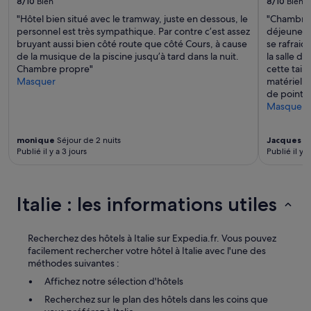
8/10
Bien
8/10
Bien
a
s’appliquer.
"Hôtel bien situé avec le tramway, juste en dessous, le
"Chambre b
n
personnel est très sympathique. Par contre c’est assez
déjeuner o
d
bruyant aussi bien côté route que côté Cours, à cause
se rafraich
e
de la musique de la piscine jusqu’à tard dans la nuit.
la salle d
.
Chambre propre"
cette taill
E
Masquer
matériel p
t
de point d
t
Masquer
o
u
j
monique
Séjour de 2 nuits
Jacques
Sé
o
Publié il y a 3 jours
Publié il y a
u
r
s
t
Italie : les informations utiles
i
e
n
Recherchez des hôtels à Italie sur Expedia.fr. Vous pouvez
a
facilement rechercher votre hôtel à Italie avec l'une des
p
méthodes suivantes :
r
Affichez notre sélection d'hôtels
è
s
Recherchez sur le plan des hôtels dans les coins que
a