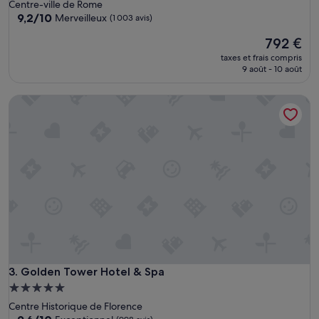
5.0 étoiles
Centre-ville de Rome
a
9.2
9,2/10
s
Merveilleux
(1 003 avis)
sur
s
Le
792 €
10,
e
nouveau
Merveilleux,
m
taxes et frais compris
prix
(1 003 avis)
e
9 août - 10 août
est
n
de
t
Golden Tower Hotel & Spa
792 €
e
t
v
u
e
s
u
p
e
r
b
e
s
Golden Tower Hotel & Spa
3. Golden Tower Hotel & Spa
u
r
Hébergement
l
5.0 étoiles
Centre Historique de Florence
e
9.6