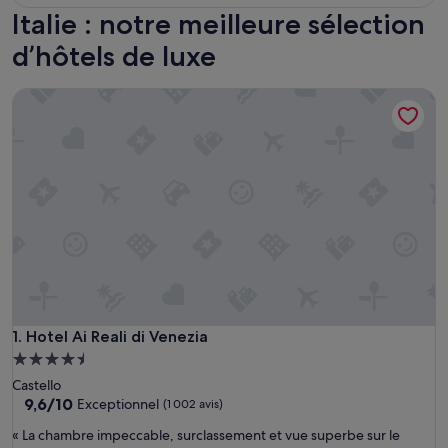
Italie : notre meilleure sélection
d’hôtels de luxe
Hotel Ai Reali di Venezia
Hotel Ai Reali di Venezia
1. Hotel Ai Reali di Venezia
Hébergement
4.5 étoiles
Castello
9.6
9,6/10
Exceptionnel
(1 002 avis)
sur
«
« La chambre impeccable, surclassement et vue superbe sur le
10,