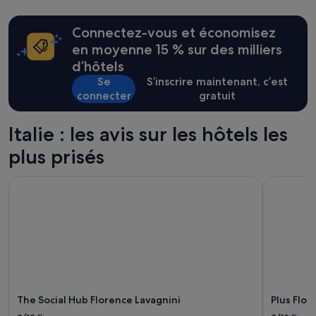
l
des
a
24 dernières
Connectez-vous et économisez
c
heures
h
sur
en moyenne 15 % sur des milliers
a
la
d’hôtels
m
base
Se
S’inscrire maintenant, c’est
b
d’un
connecter
gratuit
r
séjour
e
d’une
.
nuit
Italie : les avis sur les hôtels les
S
pour
e
2 adultes.
plus prisés
u
Les
l
prix
The Social Hub Florence Lavagnini
Plus Flore
e
et
m
la
e
disponibilité
n
sont
t
susceptibles
s
de
u
changer.
r
Des
d
conditions
e
The Social Hub Florence Lavagnini
Plus Flor
supplémentaires
m
peuvent