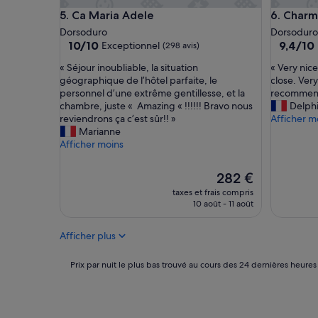
m
s
Ca Maria Adele
Charmin
5. Ca Maria Adele
6. Char
b
o
Dorsoduro
Dorsoduro
r
i
10.0
9.4
10/10
9,4/10
Exceptionnel
(298 avis)
e
g
sur
sur
s
n
«
«
« Séjour inoubliable, la situation
« Very nice
10,
10,
s
é
S
V
géographique de l’hôtel parfaite, le
close. Very
Exceptionnel,
Exceptio
p
e
é
e
personnel d’une extrême gentillesse, et la
recommend
(298 avis)
(197 avis)
a
,
j
r
chambre, juste « Amazing « !!!!!! Bravo nous
Delph
c
p
o
y
reviendrons ça c’est sûr!! »
Afficher m
i
e
u
n
Marianne
e
t
r
i
Afficher moins
u
i
i
c
s
t
n
e
Le
e
d
282 €
o
p
nouveau
s
é
taxes et frais compris
u
l
prix
,
j
10 août - 11 août
b
a
est
l
e
l
c
de
i
u
i
e
Afficher plus
282 €
t
n
a
,
e
e
b
p
Prix
r
r
Prix par nuit le plus bas trouvé au cours des 24 dernières heures
l
e
par
i
c
e
r
nuit
e
o
,
f
le
e
p
l
e
plus
x
i