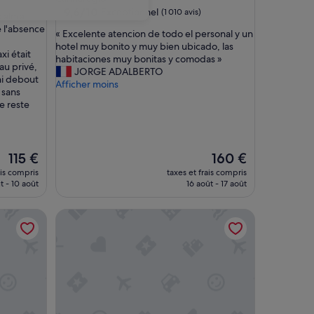
9.6
9,6/10
Exceptionnel
(1 010 avis)
 calme.
sur
e l'absence
«
« Excelente atencion de todo el personal y un
10,
E
hotel muy bonito y muy bien ubicado, las
Exceptionnel,
xi était
x
habitaciones muy bonitas y comodas »
(1 010 avis)
au privé,
c
JORGE ADALBERTO
ini debout
e
Afficher moins
 sans
l
e reste
e
n
t
e
Le
Le
115 €
160 €
a
nouveau
nouveau
t
ais compris
taxes et frais compris
prix
prix
t - 10 août
e
16 août - 17 août
est
est
n
de
de
c
Venezia Palazzo Barocci
115 €
160 €
i
o
n
d
e
t
o
d