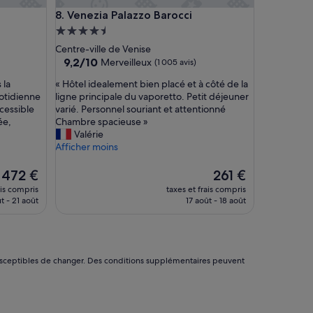
o
Venezia Palazzo Barocci
8. Venezia Palazzo Barocci
e
Hébergement
l
4.5 étoiles
p
Centre-ville de Venise
e
9.2
9,2/10
Merveilleux
(1 005 avis)
r
sur
«
 la
« Hôtel idealement bien placé et à côté de la
s
10,
H
otidienne
ligne principale du vaporetto. Petit déjeuner
o
Merveilleux,
ô
cessible
varié. Personnel souriant et attentionné
n
(1 005 avis)
t
ée,
Chambre spacieuse »
a
e
Valérie
l
l
Afficher moins
y
i
u
d
Le
Le
n
472 €
261 €
e
nouveau
nouveau
h
ais compris
taxes et frais compris
a
prix
prix
o
t - 21 août
17 août - 18 août
l
est
est
t
e
de
de
e
m
472 €
261 €
l
e
m
n
u
nt susceptibles de changer. Des conditions supplémentaires peuvent
t
y
b
b
i
o
e
n