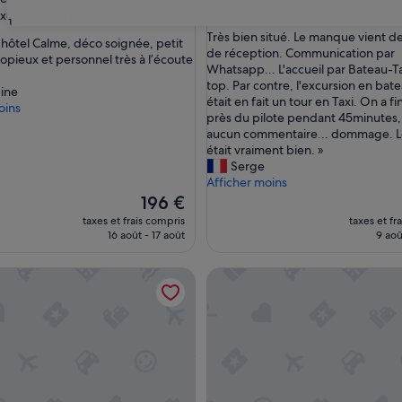
sur
xceptionnel
(521 avis)
«
« Très belle chambre dans une rue
31
10,
T
Très bien situé. Le manque vient d
Merveilleux,
hôtel Calme, déco soignée, petit
r
de réception. Communication par
(255 avis)
opieux et personnel très à l’écoute
nnel,
è
Whatsapp... L'accueil par Bateau-Ta
s
top. Par contre, l'excursion en bate
ine
b
était en fait un tour en Taxi. On a f
oins
e
près du pilote pendant 45minutes,
l
aucun commentaire... dommage. L
l
était vraiment bien. »
e
Serge
c
Afficher moins
h
Le
196 €
a
nouveau
taxes et frais compris
taxes et fr
m
prix
16 août - 17 août
9 aoû
b
est
r
de
g House DD724
Sina Centurion Palace
e
196 €
d
a
n
s
u
n
e