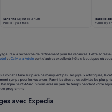
é
b
c
o
e
u
p
t
Sandrine
Séjour de 3 nuits
isabelle ag
t
e
Publié il y a 3 mois
Publié il y a
i
i
o
l
n
l
.
e
C
d
o
’
m
e
oyageurs à la recherche de raffinement pour les vacances. Cette adresse
m
a
otel
et
Ca Maria Adele
sont d'autres excellents hôtels-boutiques où vous
u
u
n
q
i
u
c
es à voir et à faire sur place ne manquent pas : les joyaux artistiques, l
o
a
aiment sympa pour les vacances. Parmi les sites et les activités les plus p
t
t
 Basilique Saint-Marc. Si vous avez un peu de temps pendant votre séjour
i
i
votre programme.
d
o
i
n
e
ges avec Expedia
p
n
a
n
r
e