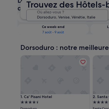
Dorsoduro : vérifiez la dispon
Trouvez des Hôtels-
des Hôtels-boutiques
Où allez-vous ?
Ce soir
6 août - 7 août
Ce week-end
L
7 août - 9 août
Dorsoduro : notre meilleure
Ca' Pisani Hotel
Santa Cr
Ca' Pisani Hotel
Santa Cr
1. Ca' Pisani Hotel
2. Santa
Hébergement
Héberge
4.5 étoiles
4.5 étoil
Dorsoduro
Santa Cro