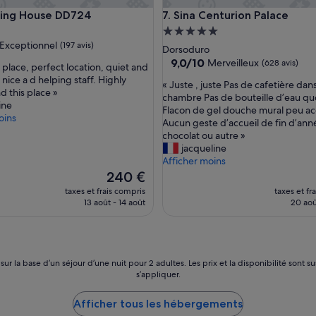
r
g House DD724
Sina Centurion Palace
ming House DD724
7. Sina Centurion Palace
u
e
Hébergement
c
Exceptionnel
(197 avis)
5.0 étoiles
Dorsoduro
a
9.0
9,0/10
Merveilleux
(628 avis)
 place, perfect location, quiet and
l
sur
 nice a d helping staff. Highly
m
nnel,
«
« Juste , juste Pas de cafetière dans
10,
 this place »
e
J
chambre Pas de bouteille d’eau qu
Merveilleux,
ine
.
u
Flacon de gel douche mural peu ac
(628 avis)
oins
T
s
Aucun geste d’accueil de fin d’ann
r
t
chocolat ou autre »
è
e
jacqueline
s
,
Afficher moins
b
j
Le
240 €
i
u
nouveau
taxes et frais compris
taxes et fr
e
s
prix
13 août - 14 août
20 aoû
n
t
est
s
e
de
i
P
240 €
t
a
u
s
 sur la base d’un séjour d’une nuit pour 2 adultes. Les prix et la disponibilité so
é
d
s’appliquer.
.
e
L
c
Afficher tous les hébergements
e
a