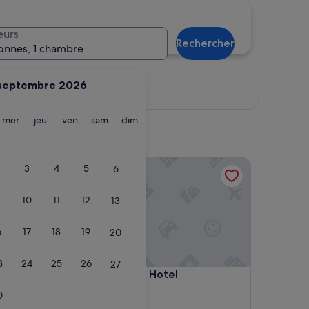
eurs
Rechercher
onnes, 1 chambre
septembre 2026
Afficher la carte
ardi
mercredi
jeudi
vendredi
samedi
dimanche
mer.
jeu.
ven.
sam.
dim.
Carnival Palace Hotel
3
4
5
6
10
11
12
13
6
17
18
19
20
3
24
25
26
27
Carnival Palace Hotel
4. Carnival Palace Hotel
Hébergement
0
4.5 étoiles
Cannaregio