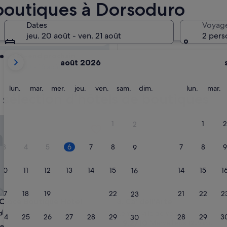
ibilité
boutiques à Dorsoduro
Dates
Voyag
Demain
jeu. 20 août - ven. 21 août
2 pers
7 août - 8 août
Les
e week-end prochain
août 2026
mois
14 août - 16 août
affichés
sont
lundi
mardi
mercredi
jeudi
vendredi
samedi
dimanche
lundi
m
lun.
mar.
mer.
jeu.
ven.
sam.
dim.
lun.
mar.
 sélection d’hôtels de boutiques
August
2026
et
oce Boutique Hotel
Ca' dell'Arte
1
1
2
2
September
2026.
3
4
5
6
7
8
7
8
9
9
10
11
12
13
14
15
14
15
1
16
17
18
19
20
21
22
21
22
2
23
oce Boutique Hotel
Ca' dell'Arte
 Croce Boutique Hotel
3. Ca' dell'Arte
ment
Centre-ville de Venise
24
25
26
27
28
29
28
29
3
30
9.2
9,2/10
Merveilleux
es
(255 avis)
ce