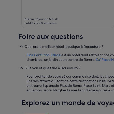
’
V
Des
e
t
h
e
conditions
e
e
ô
r
supplémentaires
t
»
t
y
peuvent
a
Pierre
Séjour de 5 nuits
e
n
s’appliquer.
c
Publié il y a 3 semaines
l
i
c
p
c
u
a
e
Foire aux questions
e
r
a
i
f
d
l
Quel est le meilleur hôtel-boutique à Dorsoduro ?
a
h
c
i
e
h
Sina Centurion Palace
est un hôtel dont raffolent nos v
t
l
a
chambres, un jardin et un centre de fitness.
Ca' Pisani H
e
p
l
,
i
Que voir et que faire à Dorsoduro ?
e
l
n
u
e
g
Pour profiter de votre séjour comme il se doit, les chos
r
p
s
uns des attraits qui font de cette destination un lieu vr
e
e
t
on trouve Esplanade Piazzale Roma, Place Saint-Marc et
u
r
a
et Campo Santa Margherita méritent d'être ajoutés à 
x
s
f
.
o
f
Explorez un monde de voya
»
n
.
n
H
e
i