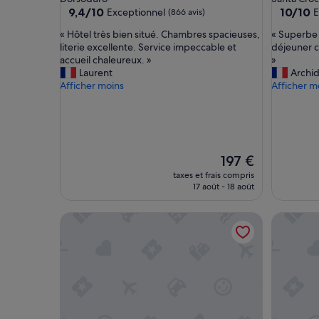
9.4
10.0
9,4/10
10/10
Exceptionnel
E
(866 avis)
sur
sur
«
«
« Hôtel très bien situé. Chambres spacieuses,
« Superbe 
10,
10,
H
S
literie excellente. Service impeccable et
déjeuner c
Exceptionnel,
Exceptio
ô
u
accueil chaleureux. »
»
(866 avis)
(521 avis)
t
p
Laurent
Archid
e
e
Afficher moins
Afficher m
l
r
t
b
r
e
è
h
s
ô
Le
197 €
b
t
nouveau
i
e
taxes et frais compris
prix
e
17 août - 18 août
l
est
n
C
de
s
a
Ca Maria Adele
Charmin
197 €
i
l
t
m
u
e
é
,
.
d
C
é
h
c
a
o