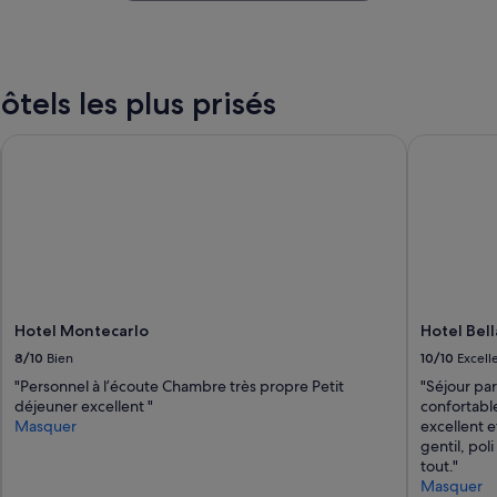
m
f
a
e
n
t
q
i
u
ôtels les plus prisés
è
e
r
v
e
Hotel Montecarlo
Hotel Bella
i
d
e
a
n
n
t
s
d
l
e
a
l
c
'
h
a
a
b
Hotel Montecarlo
Hotel Bel
m
s
b
8/10
Bien
10/10
Excell
e
r
"Personnel à l’écoute Chambre très propre Petit
"Séjour par
n
e
déjeuner excellent "
confortabl
c
P
Masquer
excellent e
e
a
gentil, poli
d
s
tout."
e
d
Masquer
r
e