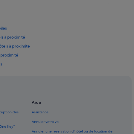
d
é
a
j
s
e
»
u
n
iles
e
ls à proximité
r
v
ôtels à proximité
a
r
 proximité
i
rs
é
.
ls avec piscine
P
e
els dans un domaine viticole
r
s
o
s
n
Aide
n
xception des
Assistance
e
l
Annuler votre vol
s
quatique
e One Key™
o
Annuler une réservation d'hôtel ou de location de