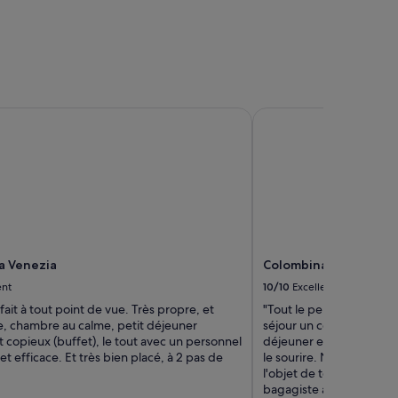
n
i
p
t
l
o
a
y
c
m
é
u
e
y
 Venezia
Colombina Hotel
t
b
à
i
c
e
ô
n
t
u
é
b
d
i
e
c
l
a
la Venezia
Colombina Hotel
a
d
l
o
ent
10/10
Excellent
i
,
fait à tout point de vue. Très propre, et
"Tout le personnel se pli
g
l
e, chambre au calme, petit déjeuner
séjour un conte de fée. C
n
a
t copieux (buffet), le tout avec un personnel
déjeuner est complet ave
e
s
 et efficace. Et très bien placé, à 2 pas de
le sourire. Notre chambr
p
h
l'objet de toute l'attent
r
a
bagagiste au personnel 
i
b