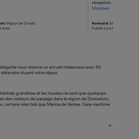
réception. Tout était pa
n
i
Masquer
c
t
i
a
p
c
nès
Séjour de 3 nuits
Romuald
Séjour de 4 nuits
a
i
 4 mois
Publié il y a 5 mois
l
o
e
n
d
e
u
s
v
m
a
u
p
y
 élégante vous réserve un accueil chaleureux avec 50
o
b
 détendre durant votre séjour.
r
o
e
n
t
i
a cathédrale grandiose et les musées ne sont que quelques-
t
t
risés des visiteurs de passage dans la région de Dorsoduro,
o
a
, certains sites tels que Marina de Venise, Gare maritime
.
s
P
y
e
c
t
o
i
m
t
o
d