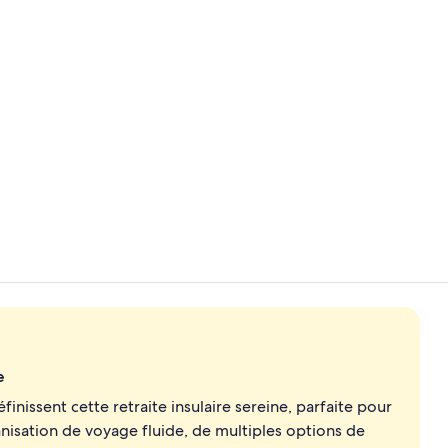
Vidéo de l’
Espace de soi
e
inissent cette retraite insulaire sereine, parfaite pour
anisation de voyage fluide, de multiples options de