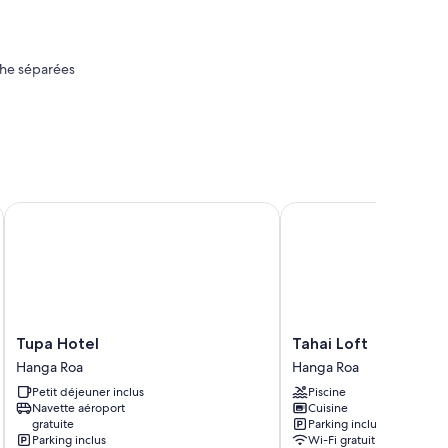
uche séparées
Tupa Hotel
Tahai Loft
Tupa
Tahai
Tupa Hotel
Tahai Loft
Hotel
Loft
Hanga Roa
Hanga Roa
Hanga
Hanga
Petit déjeuner inclus
Piscine
Roa
Roa
Navette aéroport
Cuisine
gratuite
Parking inclus
Parking inclus
Wi-Fi gratuit