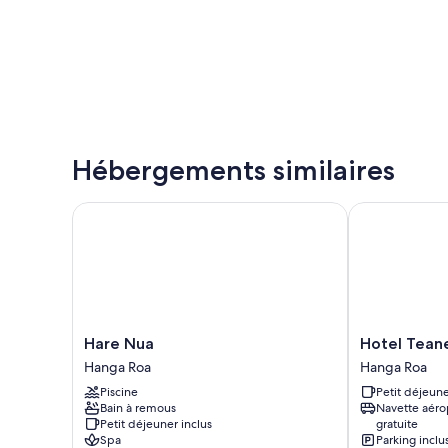
Hébergements similaires
Hare Nua
Hotel Teanehi
Hare
Hotel
Hare Nua
Hotel Tean
Nua
Teanehi
Hanga Roa
Hanga Roa
Hanga
Hanga
Piscine
Petit déjeune
Roa
Roa
Bain à remous
Navette aéro
Petit déjeuner inclus
gratuite
Spa
Parking inclu