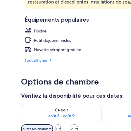
restauration et d'excellentes installations de spa
Enceinte de 
Équipements populaires
Piscine
Petit déjeuner inclus
Navette aéroport gratuite
Tout afficher
Options de chambre
Vérifiez la disponibilité pour ces dates.
Vérifier la disponibilité pour ce soir août 8 - août 9
Vérifier la di
Ce soir
août 8 - août 9
a
Filtres
Toutes les chambres
1 lit
2 lits