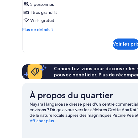
ce
3 personnes
type
1 très grand lit
de
Wi-Fi gratuit
chambre :
Chambre
Plus
Plus de détails
(Maunga)
de
détails
Voir les pri
sur
le
type
de
chambre
Connectez-vous pour découvrir les 
Chambre
pouvez bénéficier. Plus de récompen
(Maunga)
À propos du quartier
Nayara Hangaroa se dresse près d'un centre commercial 
environs ? Dirigez-vous vers les célèbres Grotte Ana Kai 
de la nature locale auprès des magnifiques Piscine Pea 
snorkeling sur les points d'eau des environs ou faites le 
Afficher plus
activités telles que la spéléologie et les promenades à c