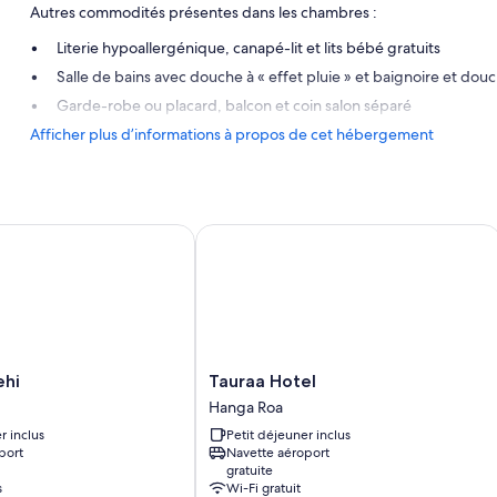
Autres commodités présentes dans les chambres :
Literie hypoallergénique, canapé-lit et lits bébé gratuits
Salle de bains avec douche à « effet pluie » et baignoire et do
Garde-robe ou placard, balcon et coin salon séparé
Afficher plus d’informations à propos de cet hébergement
Tauraa Hotel
Tauraa
ehi
Tauraa Hotel
Hotel
Hanga Roa
Hanga
r inclus
Petit déjeuner inclus
Roa
port
Navette aéroport
gratuite
s
Wi-Fi gratuit