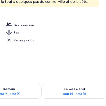
, le tout à quelques pas du centre-ville et de la côte.
l’hébergement
Bain à remous
Spa
Parking inclus
sponibilité pour demain août 9 - août 10
Vérifier la disponibilité pour ce week
Demain
Ce week-end
oût 9 - août 10
août 14 - août 16