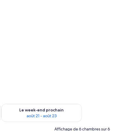
-end août 14 - août 16
Vérifier la disponibilité pour le week-end prochain août 21 - 
Le week-end prochain
août 21 - août 23
Affichage de 6 chambres sur 6