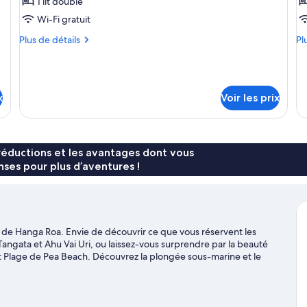
ce
c
lit
1 lit double
(K
type
t
Wi-Fi gratuit
de
d
Plus
Pl
Plus de détails
Pl
chambre :
c
de
de
Double
T
détails
dé
sur
su
Room
R
le
le
Standard
S
x
Voir les prix
type
ty
With
W
de
de
Sea
S
chambre
ch
Double
Tw
View
V
Room
R
réductions et les avantages dont vous
Standard
St
ses pour plus d’aventures !
With
Wi
Sea
Se
View
Vi
de Hanga Roa. Envie de découvrir ce que vous réservent les
Tangata et Ahu Vai Uri, ou laissez-vous surprendre par la beauté
et Plage de Pea Beach. Découvrez la plongée sous-marine et le
plein d'aventures en plein air en vous adonnant à différentes
heval.
Consultez notre guide de voyage sur Hanga Roa