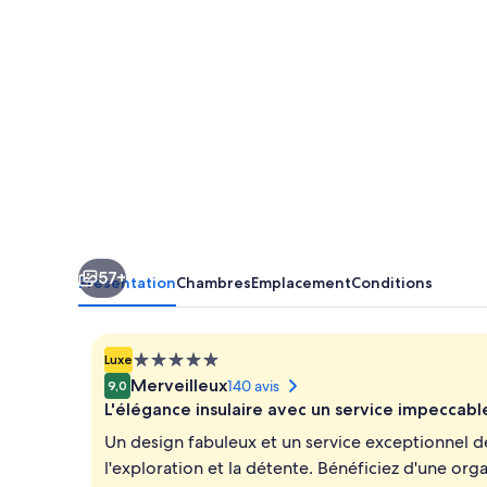
57+
Présentation
Chambres
Emplacement
Conditions
Hébergement
Luxe
5.0 étoiles
Merveilleux
140 avis
9,0
L'élégance insulaire avec un service impeccabl
Un design fabuleux et un service exceptionnel déf
l'exploration et la détente. Bénéficiez d'une org