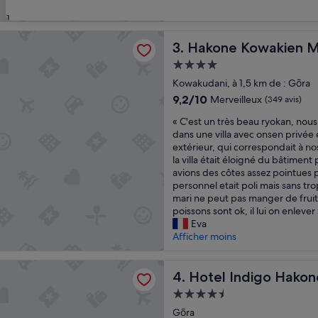
a
n
Afficher moins
31
r
c
m
r
Kowakien Mikawaya Ryokan
e
Hakone Kowakien Mikawaya
o
3. Hakone Kowakien 
i
y
Hébergement
n
a
4.0 étoiles
c
Kowakudani, à 1,5 km de : Gōra
b
r
l
9.2
9,2/10
Merveilleux
(349 avis)
o
e
sur
«
y
« C'est un très beau ryokan, nou
s
10,
C
a
dans une villa avec onsen privée 
!
Merveilleux,
'
b
extérieur, qui correspondait à no
L
(349 avis)
e
l
la villa était éloigné du bâtiment 
e
s
e
avions des côtes assez pointues po
p
t
,
personnel etait poli mais sans tro
e
u
p
mari ne peut pas manger de fruit
r
n
e
poissons sont ok, il lui on enlever 
s
t
r
Eva
o
r
s
Afficher moins
n
è
o
n
s
n
e
ndigo Hakone Gora by IHG
b
Hotel Indigo Hakone Gora 
n
4. Hotel Indigo Hako
l
e
e
t
Hébergement
a
l
r
4.5 étoiles
u
Gōra
e
è