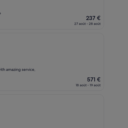
»
Le
237 €
nouveau
27 août - 28 août
prix
est
de
237 €
ith amazing service,
Le
571 €
nouveau
18 août - 19 août
prix
est
de
571 €