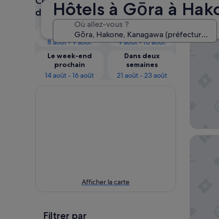
Consultez les prix pour ces
Hôtels à Gōra à Hak
Gōra
dates
Où allez-vous ?
Ce soir
Demain
Hakone 
8 août - 9 août
9 août - 10 août
Le week-end
Dans deux
prochain
semaines
14 août - 16 août
21 août - 23 août
The Fuji
Afficher la carte
Filtrer par