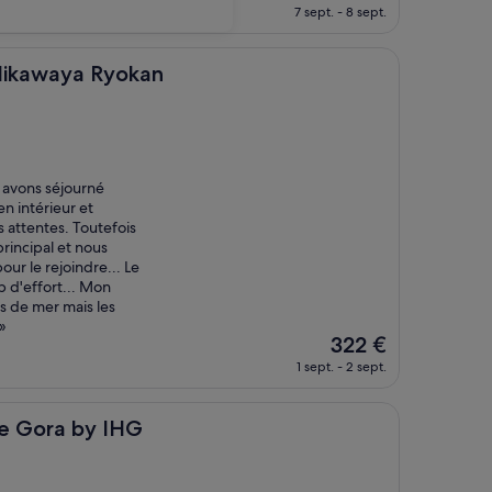
nouveau
7 sept. - 8 sept.
prix
est
de
 Ryokan
Mikawaya Ryokan
211 €
s avons séjourné
en intérieur et
s attentes. Toutefois
principal et nous
ur le rejoindre... Le
p d'effort... Mon
s de mer mais les
»
Le
322 €
nouveau
1 sept. - 2 sept.
prix
est
de
by IHG
ne Gora by IHG
322 €