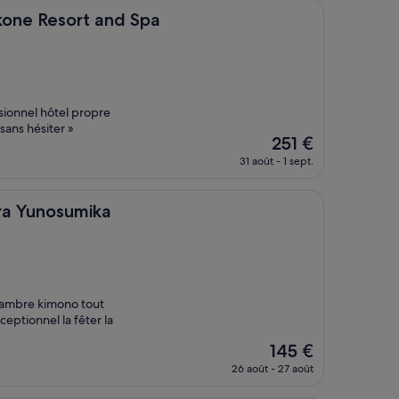
de
rt and Spa
kone Resort and Spa
707 €
sionnel hôtel propre
sans hésiter »
Le
251 €
nouveau
31 août - 1 sept.
prix
est
de
umika
ra Yunosumika
251 €
 chambre kimono tout
eptionnel la fêter la
Le
145 €
nouveau
26 août - 27 août
prix
est