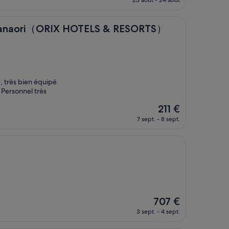
23 août - 24 août
prix
est
de
（ORIX HOTELS & RESORTS）
 Hanaori（ORIX HOTELS & RESORTS）
166 €
, très bien équipé.
 Personnel très
Le
211 €
nouveau
7 sept. - 8 sept.
prix
est
de
211 €
Le
707 €
nouveau
3 sept. - 4 sept.
prix
est