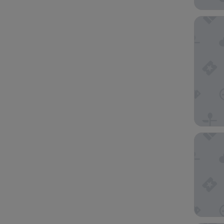
Hakone
Gora Ka