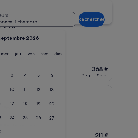
ls
eurs
Rechercher
onnes, 1 chambre
EN-YU
septembre 2026
ardi
mercredi
jeudi
vendredi
samedi
dimanche
mer.
jeu.
ven.
sam.
dim.
Le personnel très
»
Le
368 €
nouveau
3
4
5
6
2 sept. - 3 sept.
prix
est
10
11
12
13
de
368 €
6
17
18
19
20
 Gōra
3
24
25
26
27
ficace et courtois.
0
Le
211 €