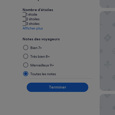
Nombre d’étoiles
Hakone 
1 étoile
2 étoiles
3 étoiles
Afficher plus
Notes des voyageurs
La
Bien 7+
sélection
puis
Très bien 8+
l’application
Merveilleux 9+
d’un
filtre
Toutes les notes
dans
ce
Terminer
groupe
mettront
Hotel I
à
jour
les