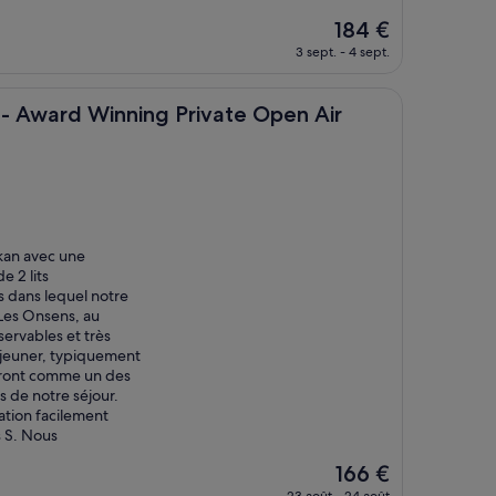
Le
184 €
nouveau
3 sept. - 4 sept.
prix
est
de
d Winning Private Open Air Onsen Hakone
n - Award Winning Private Open Air
184 €
kan avec une
e 2 lits
s dans lequel notre
. Les Onsens, au
servables et très
déjeuner, typiquement
teront comme un des
de notre séjour.
isation facilement
s S. Nous
Le
166 €
nouveau