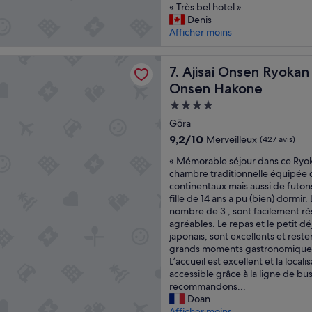
«
o
« Très bel hotel »
n
a
10,
q
T
k
Denis
e
n
Merveilleux,
u
r
a
Afficher moins
s
s
(278 avis)
e
è
n
s
u
.
s
e
»
n
»
Onsen Ryokan - Award Winning Private Open Air Onsen Hakone
b
Ajisai Onsen Ryokan - Awar
x
7. Ajisai Onsen Ryoka
e
e
p
v
Onsen Hakone
l
e
i
Hébergement
h
r
l
o
i
4.0 étoiles
l
Gōra
t
e
a
9.2
9,2/10
Merveilleux
(427 avis)
e
n
a
sur
l
c
v
«
« Mémorable séjour dans ce Ryo
10,
»
e
e
M
chambre traditionnelle équipée d
Merveilleux,
w
c
é
continentaux mais aussi de futon
(427 avis)
i
o
m
fille de 14 ans a pu (bien) dormir
t
n
o
nombre de 3 , sont facilement ré
h
s
r
agréables. Le repas et le petit 
a
e
a
japonais, sont excellents et res
m
n
b
grands moments gastronomiques 
a
p
l
L’accueil est excellent et la local
z
r
e
accessible grâce à la ligne de bu
i
i
s
recommandons...
n
v
é
Doan
g
é
j
Afficher moins