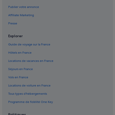
Buena Park : hôtels Hôtels pas chers
Publier votre annonce
Central : hôtels Hôtels pas chers
Affiliate Marketing
Centre-Ville de Chicago : hôtels
Presse
Chicago : Appart’hôtels
Chicago : Auberges de jeunesse
Explorer
Chicago : Auberges
Guide de voyage sur la France
Chicago : Bateaux de croisière
Hôtels en France
Chicago : Chambres d’hôtes
Locations de vacances en France
Chicago City Hall : hôtels à proximité
Séjours en France
Chicago : Maison d’hôtes
Vols en France
Chicago History Museum : hôtels à proximité
Locations de voiture en France
Chicago : Hôtels capsule
Tous types d'hébergements
Chicago : hôtels Hôtels avec piscine
Programme de fidélité One Key
Chicago : hôtels Hôtels de plage
Chicago : hôtels Hôtels-boutiques
Politiques