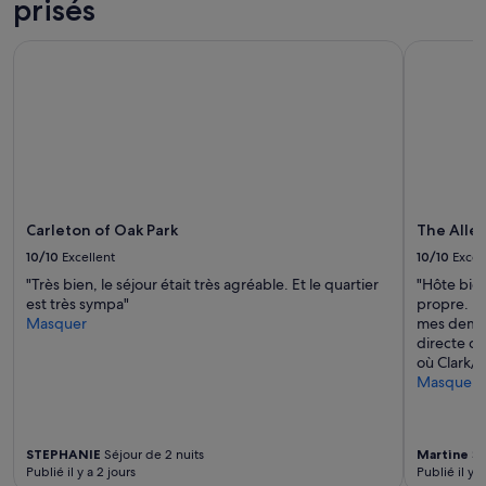
prisés
Carleton of Oak Park
The Alleg
Carleton of Oak Park
The Alle
10/10
Excellent
10/10
Excel
"Très bien, le séjour était très agréable. Et le quartier
"Hôte bien
est très sympa"
propre. P
Masquer
mes deman
directe de
où Clark/l
Masquer
STEPHANIE
Séjour de 2 nuits
Martine
Sé
Publié il y a 2 jours
Publié il y a