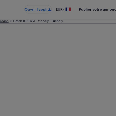
•
Ouvrir l’appli
EUR
Publier votre annon
regon
Hôtels LGBTQIA+ friendly - Friendly