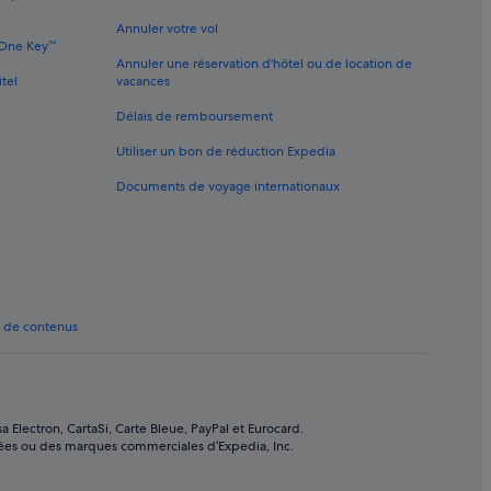
Annuler votre vol
e One Key™
Annuler une réservation d'hôtel ou de location de
itel
vacances
Délais de remboursement
ns de tennis
Utiliser un bon de réduction Expedia
Documents de voyage internationaux
is
ns de tennis
t de contenus
s
 Electron, CartaSi, Carte Bleue, PayPal et Eurocard.
e
sées ou des marques commerciales d’Expedia, Inc.