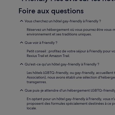
24 dernières
u
e
heures
r
Foire aux questions
e
sur
a
w
la
n
a
base
Vous cherchez un hôtel gay-friendly à Friendly ?
t
s
d’un
,
a
séjour
Réservez un hébergement où vous pourrez être vous-mêm
c
l
d’une
environnement et ses traditions uniques.
h
w
nuit
a
a
Que voir à Friendly ?
pour
m
y
2 adultes.
b
s
Petit conseil : profitez de votre séjour à Friendly pour 
Les
r
o
Rexius Trail et Amazon Trail.
prix
e
u
et
o
Qu'est-ce qu'un hôtel gay-friendly à Friendly ?
t
la
k
i
disponibilité
Les hôtels LGBTQ-friendly, ou gay-friendly, accueillent
.
n
sont
Association), nous avons établi une sélection d'héberg
O
t
susceptibles
transgenres.
n
h
de
t
e
changer.
Que puis-je attendre d'un hébergement LGBTQ-friendly 
r
m
Des
e
o
conditions
En optant pour un hôtel gay-friendly à Friendly, vous 
f
r
supplémentaires
proposent des formules spécialement destinées à ce pub
u
n
peuvent
locale.
s
i
s’appliquer.
é