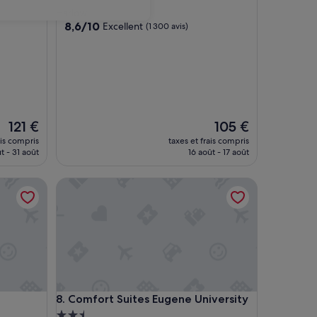
3.0 étoiles
Harlow
8.6
8,6/10
Excellent
(1 300 avis)
sur
10,
Excellent,
(1 300 avis)
Le
Le
121 €
105 €
nouveau
nouveau
ais compris
taxes et frais compris
prix
prix
t - 31 août
16 août - 17 août
est
est
de
de
Comfort Suites Eugene University
121 €
105 €
Comfort Suites Eugene University
8. Comfort Suites Eugene University
Hébergement