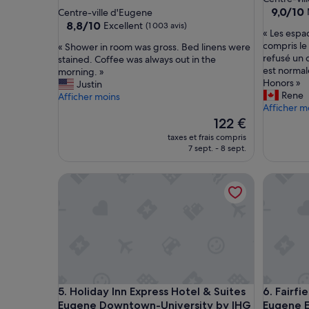
3.0 étoiles
9.0
9,0/10
Centre-ville d'Eugene
sur
8.8
8,8/10
Excellent
(1 003 avis)
«
« Les espa
10,
sur
L
compris le
«
« Shower in room was gross. Bed linens were
Merveill
10,
e
refusé un 
S
stained. Coffee was always out in the
(1 009 avi
Excellent,
s
est norma
h
morning. »
(1 003 avis)
e
Honors »
o
Justin
s
Rene
w
Afficher moins
p
Afficher m
e
a
r
Le
122 €
c
i
nouveau
taxes et frais compris
e
n
prix
7 sept. - 8 sept.
s
r
est
c
o
de
Holiday Inn Express Hotel & Suites Eugene Downt
Fairfield
o
o
122 €
m
m
m
w
u
a
n
s
s
g
é
r
t
o
a
s
Holiday Inn Express Hotel & Suites Eugene Downt
Fairfield
5. Holiday Inn Express Hotel & Suites
6. Fairfi
i
s
Eugene Downtown-University by IHG
Eugene E
e
.