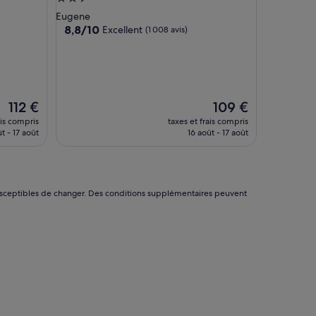
2.5 étoiles
Eugene
8.8
8,8/10
Excellent
(1 008 avis)
sur
10,
Excellent,
(1 008 avis)
Le
Le
112 €
109 €
nouveau
nouveau
ais compris
taxes et frais compris
prix
prix
t - 17 août
16 août - 17 août
est
est
de
de
112 €
109 €
nt susceptibles de changer. Des conditions supplémentaires peuvent