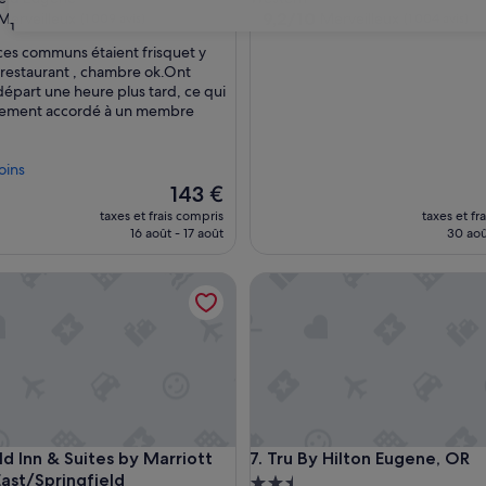
9.2
9,2/10
Merveilleux
Merveilleux
(1 009 avis)
(1 004 avis)
31
sur
ces communs étaient frisquet y
10,
 restaurant , chambre ok.Ont
eux,
Merveilleux,
départ une heure plus tard, ce qui
s)
(1 004 avis)
lement accordé à un membre
oins
Le
143 €
nouveau
taxes et frais compris
taxes et fr
prix
16 août - 17 août
30 aoû
est
de
own-University by IHG
 Inn & Suites by Marriott Eugene East/Springfield
Tru By Hilton Eugene, OR
143 €
own-University by IHG
 Inn & Suites by Marriott Eugene East/Springfield
Tru By Hilton Eugene, OR
eld Inn & Suites by Marriott
7. Tru By Hilton Eugene, OR
ast/Springfield
Hébergement