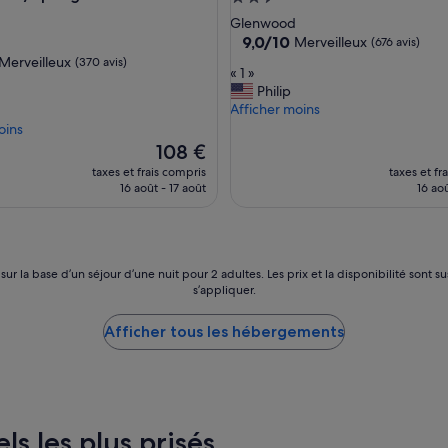
ment
2.5 étoiles
Glenwood
es
9.0
9,0/10
Merveilleux
(676 avis)
sur
Merveilleux
(370 avis)
«
« 1 »
10,
1
Philip
Merveilleux,
»
Afficher moins
(676 avis)
eux,
oins
)
Le
108 €
nouveau
taxes et frais compris
taxes et fr
prix
16 août - 17 août
16 aoû
est
de
108 €
 sur la base d’un séjour d’une nuit pour 2 adultes. Les prix et la disponibilité so
s’appliquer.
Afficher tous les hébergements
els les plus prisés