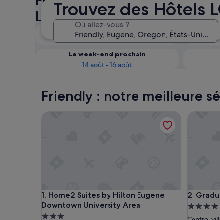
Friendly : vérifiez la disponib
Trouvez des Hôtels 
LGBTQIA+ friendly
Où allez-vous ?
Ce soir
8 août - 9 août
Le week-end prochain
14 août - 16 août
Friendly : notre meilleure 
Home2 Suites by Hilton Eugene Downtown Univer
Graduate
Home2 Suites by Hilton Eugene Downtown Univer
Graduate
1. Home2 Suites by Hilton Eugene
2. Gradu
Downtown University Area
Héberge
Hébergement
4.0 étoil
Centre-vil