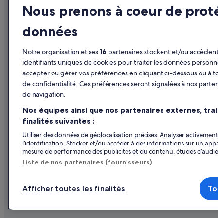
,
Dunes City : Appart’hôtels
Nous prenons à coeur de prot
c
Affiliate Marketing
Hôtels en F
e
Eugene : Chambres d’hôtes
q
données
Presse
Locations d
Eugene : Résidences de vacances
u
Séjours en 
i
Florence : Châteaux
Notre organisation et ses
16
partenaires stockent et/ou accèdent 
e
Vols en Fra
s
identifiants uniques de cookies pour traiter les données personn
Florence : hôtels Hôtels avec suites
t
accepter ou gérer vos préférences en cliquant ci-dessous ou à t
Locations de
Florence : hôtels Hôtels dans un domaine viticole
n
de confidentialité. Ces préférences seront signalées à nos parten
o
Tous types
Florence : hôtels Hôtels avec spa
de navigation.
r
m
Programme d
Florence : hôtels Hôtels avec vue sur l’océan
Nos équipes ainsi que nos partenaires externes, tra
a
finalités suivantes :
Forêt nationale de Willamette : hôtels à proximité
l
e
Utiliser des données de géolocalisation précises. Analyser activement 
Friendly : hôtels Hôtels acceptant les animaux de compagn
m
l’identification. Stocker et/ou accéder à des informations sur un appa
e
mesure de performance des publicités et du contenu, études d’audi
Friendly : hôtels Hôtels de luxe
n
Liste de nos partenaires (fournisseurs)
Friendly : hôtels Hôtels avec spa
t
a
Hobbit Trail : hôtels à proximité
c
Afficher toutes les finalités
To
Parmi les moyens de paiement acceptés sur expedi
c
Lebanon : Appart’hôtels
© 2026 Expedia, Inc., une entreprise d’Exped
o
Lebanon : hôtels Hôtels avec spa
r