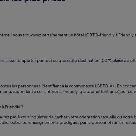
e ! Vous trouverez certainement un hôtel LGBTQ-friendly à Friendly su
vous laisser emporter par tout ce que cette destination 100 % plaisir a à 
 toutes les personnes s'identifiant à la communauté LGBTQIA+. En concert
ements répondant à ces critères à Friendly, qui promettent un séjour con
à Friendly ?
n'aurez pas à vous inquiéter de cacher votre orientation sexuelle ou vo
lic, outre les renseignements prodigués par le personnel sur les restau