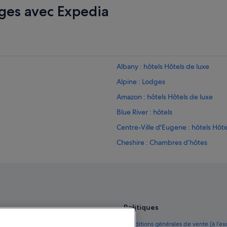
ges avec Expedia
Albany : hôtels Hôtels de luxe
Alpine : Lodges
Amazon : hôtels Hôtels de luxe
Blue River : hôtels
Centre-Ville d'Eugene : hôtels Hôte
Cheshire : Chambres d’hôtes
Cobourg : hôtels Hôtels historique
Corvallis : Maison d’hôtes
Cottage Grove : Maison d’hôtes
Dorena : Chambres d’hôtes
Politiques
Dorena : hôtels
yage sur la France
Conditions générales de vente (à l’e