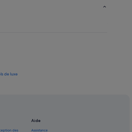
ls de luxe
s
Aide
xception des
Assistance