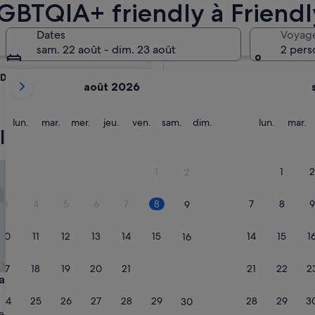
ilité des Hôtels
LGBTQIA+ friendly à Friendl
Dates
Voyag
Demain
sam. 22 août - dim. 23 août
2 pers
9 août - 10 août
Les
Dans deux semaines
août 2026
mois
21 août - 23 août
affichés
sont
lundi
mardi
mercredi
jeudi
vendredi
samedi
dimanche
lundi
m
lun.
mar.
mer.
jeu.
ven.
sam.
dim.
lun.
mar.
sélection d’hôtels ouverts aux per
August
2026
et
sity Area
 by Hilton Eugene
Hampton Inn Eugene
1
1
2
2
September
2026.
3
4
5
6
7
8
7
8
9
9
10
11
12
13
14
15
14
15
1
16
17
18
19
20
21
22
21
22
2
23
sity Area
 by Hilton Eugene
Hampton Inn Eugene
ate by Hilton Eugene
3. Hampton Inn Eugene
ment
Hébergement
24
25
26
27
28
29
28
29
3
30
es
2.5 étoiles
le d'Eugene
Western