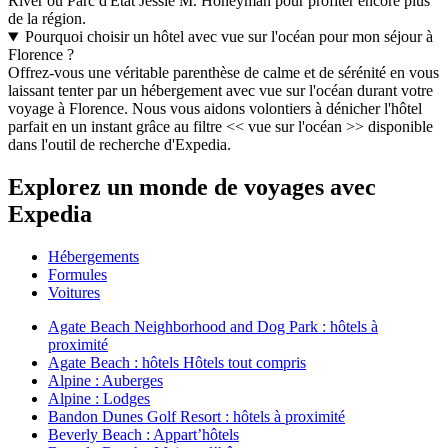
River ou Parc d'État Jessie M. Honeyman pour profiter encore plus
de la région.
Pourquoi choisir un hôtel avec vue sur l'océan pour mon séjour à
Florence ?
Offrez-vous une véritable parenthèse de calme et de sérénité en vous
laissant tenter par un hébergement avec vue sur l'océan durant votre
voyage à Florence. Nous vous aidons volontiers à dénicher l'hôtel
parfait en un instant grâce au filtre << vue sur l'océan >> disponible
dans l'outil de recherche d'Expedia.
Explorez un monde de voyages avec
Expedia
Hébergements
Formules
Voitures
Agate Beach Neighborhood and Dog Park : hôtels à
proximité
Agate Beach : hôtels Hôtels tout compris
Alpine : Auberges
Alpine : Lodges
Bandon Dunes Golf Resort : hôtels à proximité
Beverly Beach : Appart’hôtels