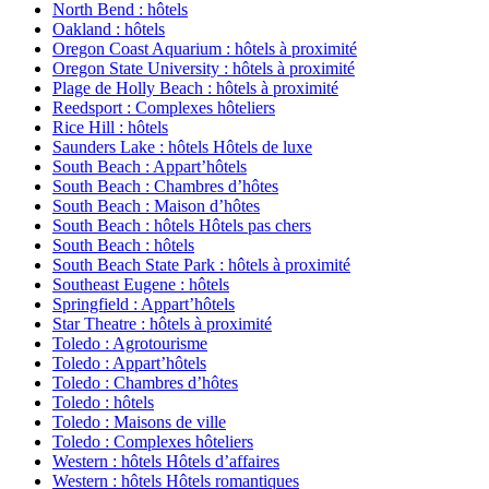
North Bend : hôtels
Oakland : hôtels
Oregon Coast Aquarium : hôtels à proximité
Oregon State University : hôtels à proximité
Plage de Holly Beach : hôtels à proximité
Reedsport : Complexes hôteliers
Rice Hill : hôtels
Saunders Lake : hôtels Hôtels de luxe
South Beach : Appart’hôtels
South Beach : Chambres d’hôtes
South Beach : Maison d’hôtes
South Beach : hôtels Hôtels pas chers
South Beach : hôtels
South Beach State Park : hôtels à proximité
Southeast Eugene : hôtels
Springfield : Appart’hôtels
Star Theatre : hôtels à proximité
Toledo : Agrotourisme
Toledo : Appart’hôtels
Toledo : Chambres d’hôtes
Toledo : hôtels
Toledo : Maisons de ville
Toledo : Complexes hôteliers
Western : hôtels Hôtels d’affaires
Western : hôtels Hôtels romantiques