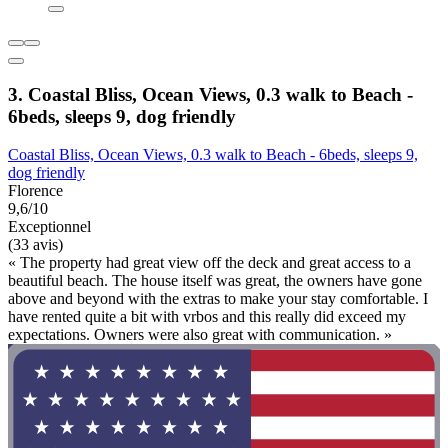
3. Coastal Bliss, Ocean Views, 0.3 walk to Beach -
6beds, sleeps 9, dog friendly
Coastal Bliss, Ocean Views, 0.3 walk to Beach - 6beds, sleeps 9,
dog friendly
Florence
9,6/10
Exceptionnel
(33 avis)
« The property had great view off the deck and great access to a
beautiful beach. The house itself was great, the owners have gone
above and beyond with the extras to make your stay comfortable. I
have rented quite a bit with vrbos and this really did exceed my
expectations. Owners were also great with communication. »