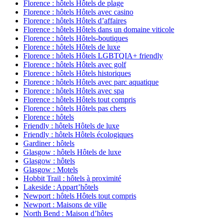
Florence : hôtels Hôtels de plage
Florence : hôtels Hôtels avec casino
Florence : hôtels Hôtels d’affaires
Florence : hôtels Hôtels dans un domaine viticole
Florence : hôtels Hôtels-boutiques
Florence : hôtels Hôtels de luxe
Florence : hôtels Hôtels LGBTQIA+ friendly
Florence : hôtels Hôtels avec golf
Florence : hôtels Hôtels historiques
Florence : hôtels Hôtels avec parc aquatique
Florence : hôtels Hôtels avec spa
Florence : hôtels Hôtels tout compris
Florence : hôtels Hôtels pas chers
Florence : hôtels
Friendly : hôtels Hôtels de luxe
Friendly : hôtels Hôtels écologiques
Gardiner : hôtels
Glasgow : hôtels Hôtels de luxe
Glasgow : hôtels
Glasgow : Motels
Hobbit Trail : hôtels à proximité
Lakeside : Appart’hôtels
Newport : hôtels Hôtels tout compris
Newport : Maisons de ville
North Bend : Maison d’hôtes