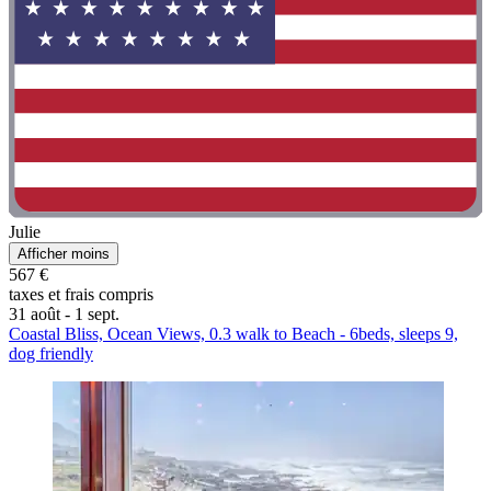
Julie
Afficher moins
567 €
taxes et frais compris
31 août - 1 sept.
Coastal Bliss, Ocean Views, 0.3 walk to Beach - 6beds, sleeps 9,
dog friendly